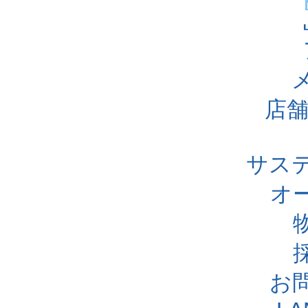
店舗
サス
オ
お