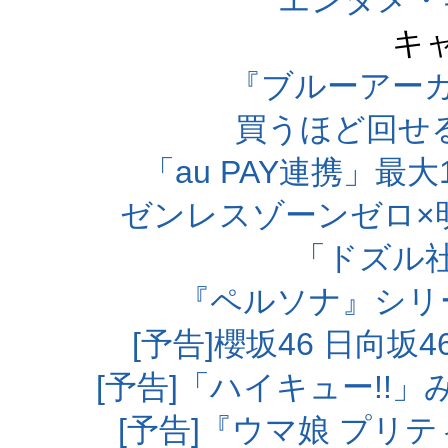
エンタメ・
キ
『ブルーアー
買うほど回せ
「au PAY連携」最大
ゼンレスゾーンゼロ×
「ドズル
『ペルソナ』シリ
[予告]櫻坂46 日向
[予告]「ハイキュー!!
[予告]『ウマ娘 プリ