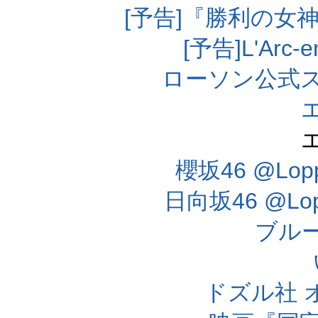
[予告]『勝利の女
[予告]L'Arc
ローソン公式
櫻坂46 @Lo
日向坂46 @L
ブル
ドズル社 