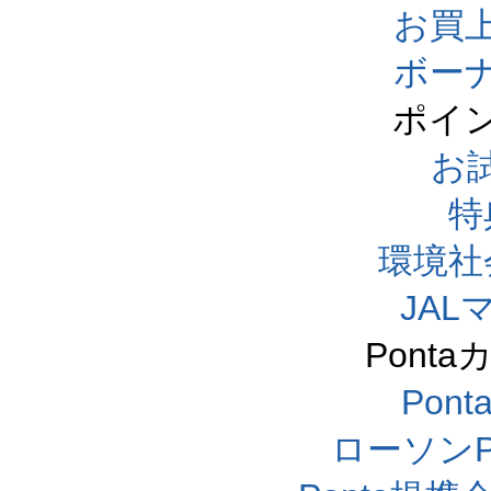
お買
ボー
ポイ
お
特
環境社
JA
Pont
Pon
ローソンP