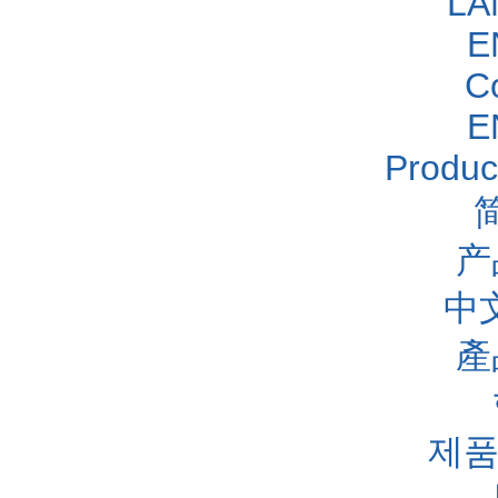
LA
E
C
E
Produc
产
中
產
제품