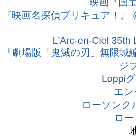
映画『国宝』
『映画名探偵プリキュア！』 @
L'Arc-en-Ciel 35t
『劇場版「鬼滅の刃」無限城編 第
ジ
Lopp
エン
ローソンク
ロー