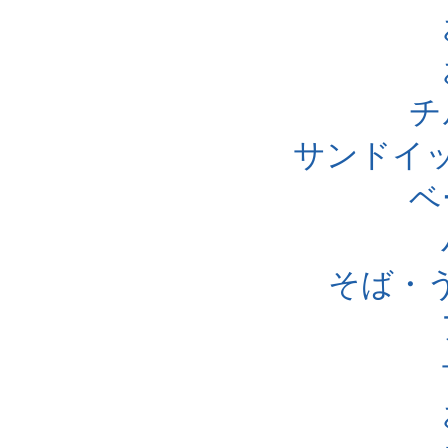
チ
サンドイ
ベ
そば・