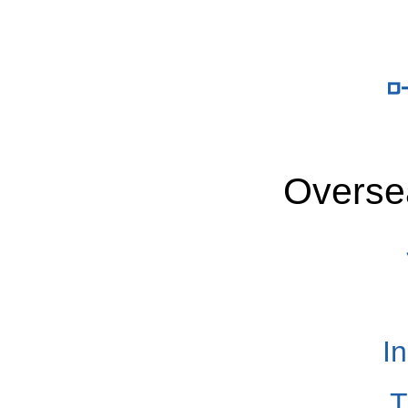
Overse
I
T