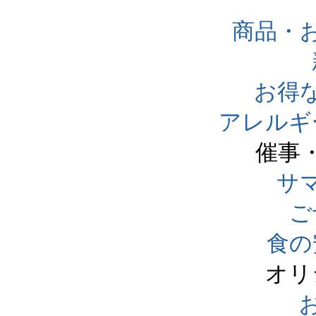
商品・
お得
アレルギ
催事
サ
ご
食の
オリ