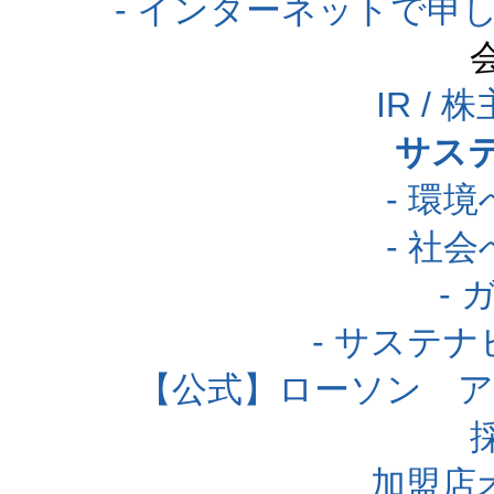
- インターネットで申
IR /
サス
- 環
- 社
-
- サステ
【公式】ローソン 
加盟店