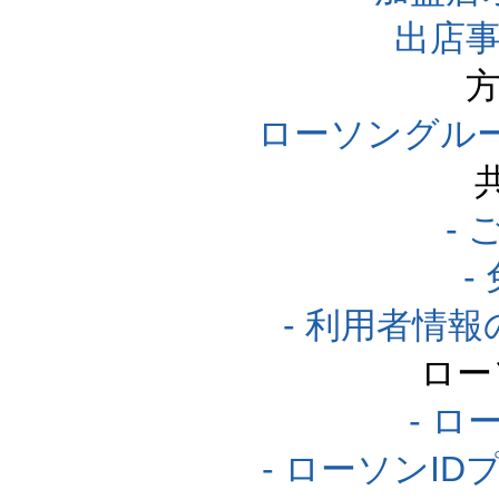
出店事
方
ローソングル
-
-
- 利用者情
ロー
- ロ
- ローソンI