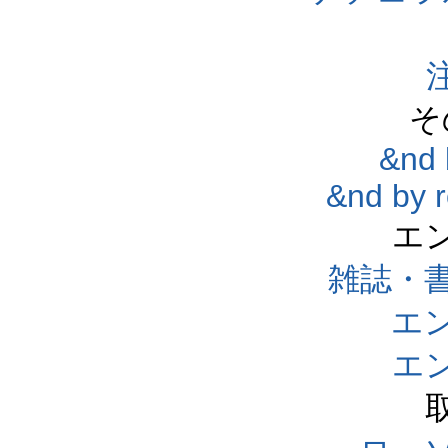
そ
&nd 
&nd by 
エ
雑誌・
エ
エ