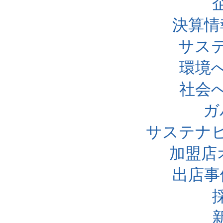
決算情
サス
環境
社会
ガ
サステナ
加盟店
出店事