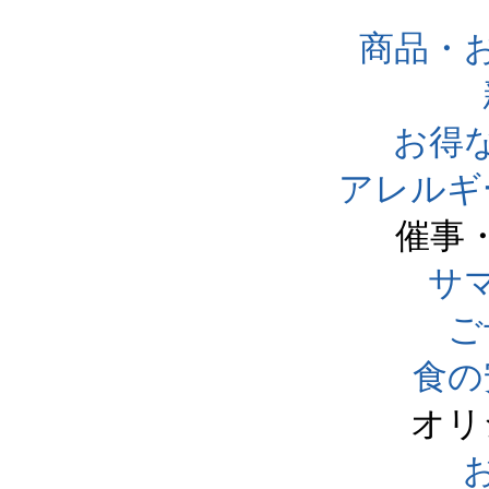
商品・
お得
アレルギ
催事
サ
ご
食の
オリ