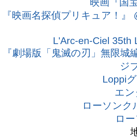
映画『国宝』
『映画名探偵プリキュア！』 @
L'Arc-en-Ciel 35t
『劇場版「鬼滅の刃」無限城編 第
ジ
Lopp
エン
ローソンク
ロー