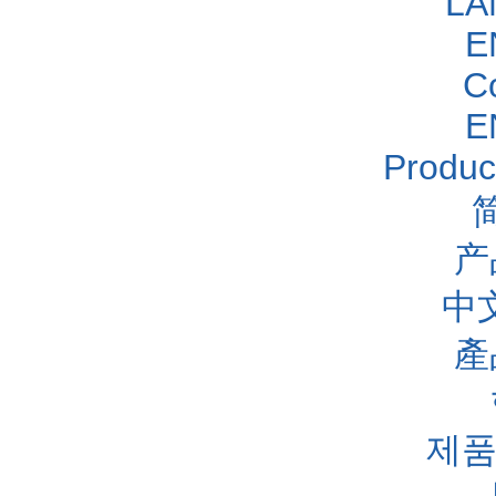
LA
E
C
E
Produc
产
中
產
제품