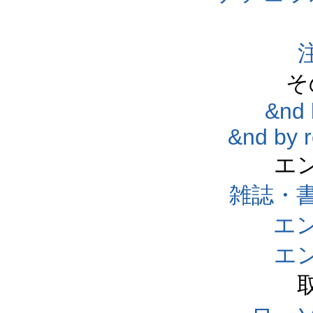
そ
&nd 
&nd by 
エ
雑誌・
エ
エ