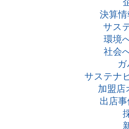
決算情
サス
環境
社会
ガ
サステナ
加盟店
出店事