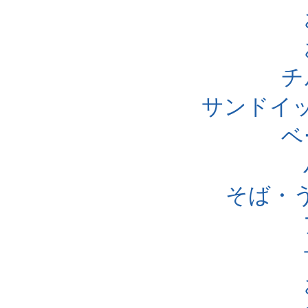
チ
サンドイ
ベ
そば・