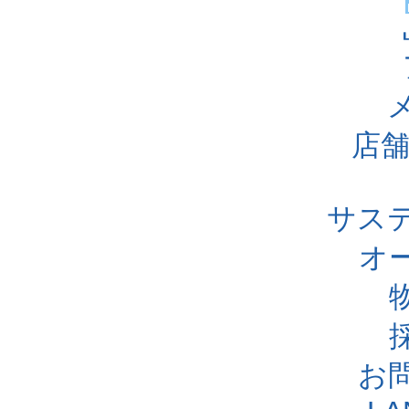
店舗
サス
オ
お