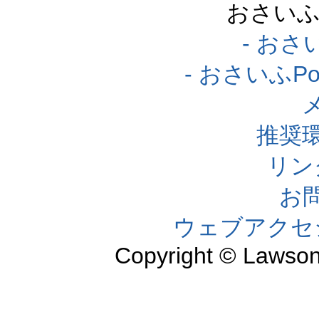
おさいふ
- おさ
- おさいふP
推奨
リン
お
ウェブアクセ
Copyright © Lawson,