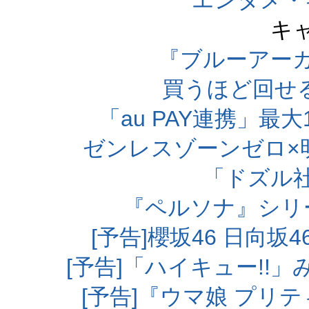
エンタメ・
キ
『ブルーアー
買うほど回せ
「au PAY連携」最大
ゼンレスゾーンゼロ×
「ドズル
『ペルソナ』シリ
[予告]櫻坂46 日向
[予告]「ハイキュー!!
[予告]『ウマ娘 プリ