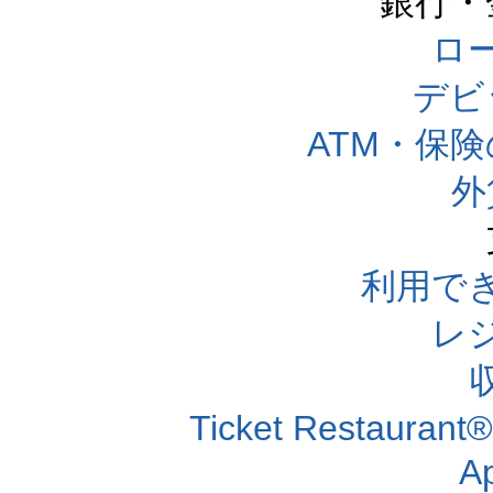
銀行・
ロー
デビ
ATM・保
外
利用で
レ
Ticket Resta
A