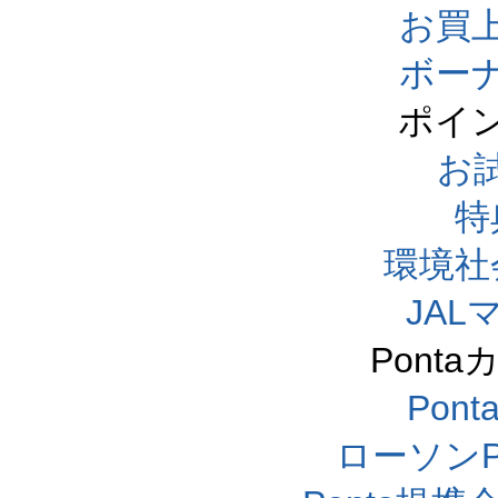
お買
ボー
ポイ
お
特
環境社
JA
Pont
Pon
ローソンP