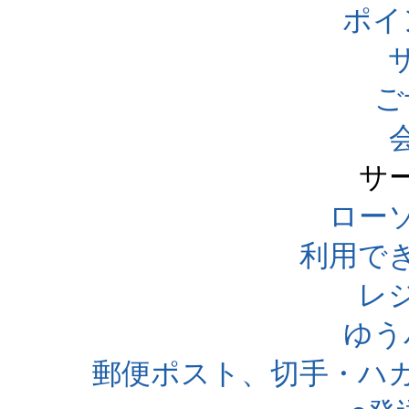
ポイ
ご
サ
ローソ
利用で
レ
ゆう
郵便ポスト、切手・ハ