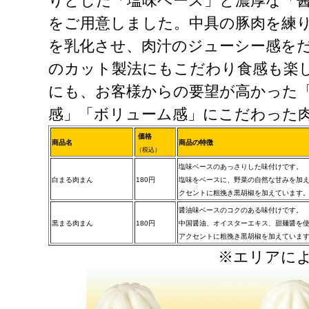
りとした「塩味ベース」と濃厚な「醤
をご用意しました。中具の豚肉を練
を乳化させ、肉汁のジューシー感を
のカット製法にもこだわり食感も楽
にも、お客様からの要望が高かった
感」「ボリューム感」にこだわった
価格
商品名
商品の特徴
（税込）
塩味ベースのあっさりした味付けです。
白まる肉まん
180円
塩味をベースに、野菜の自然な甘みを加
クセントに粗挽き黒胡椒を加えています
醤油味ベースのコクのある味付けです。
黒まる肉まん
180円
中国醤油、オイスターエキス、甜麺醤を
アクセントに粗挽き黒胡椒を加えていま
※エリアに