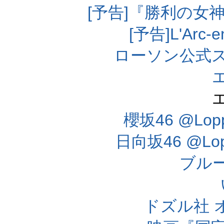
[予告]『勝利の女
[予告]L'Arc
ローソン公式
櫻坂46 @Lo
日向坂46 @L
ブル
ドズル社 