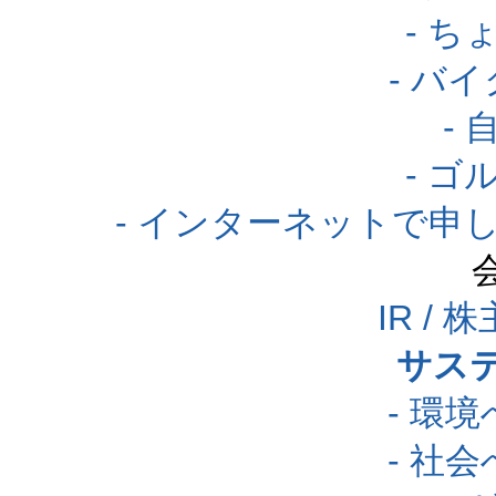
- 
- バ
-
- 
- インターネットで申
IR /
サス
- 環
- 社