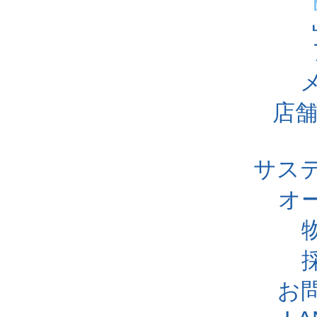
店舗
サス
オ
お