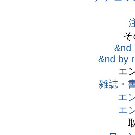
そ
&nd 
&nd by 
エ
雑誌・
エ
エ