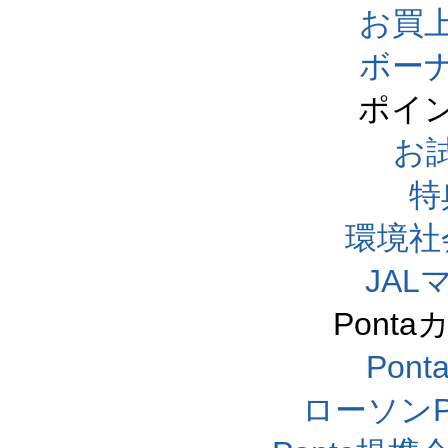
お買
ボー
ポイ
お
特
環境社
JA
Pont
Pon
ローソンP