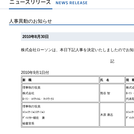
人事異動のお知らせ
2010年8月30日
株式会社ローソンは、本日下記人事を決定いたしましたのでお知
記
2010年9月1日付
新 職
氏 名
現 
理事執行役員
株式
株式会社
熊谷 智
ﾛｰｿﾝ
ﾛｰｿﾝ・ｴｲﾃｨｴﾑ・ﾈｯﾄﾜｰｸｽ
代表
理事執行役員
ｺﾐｭﾆｹｰｼｮﾝｽﾃｰｼｮﾝ
ｺﾐｭﾆ
木原 康志
ﾃﾞｨﾚｸﾀｰ補佐 兼
ﾃﾞｨﾚ
秘書室長