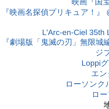
映画『国宝』
『映画名探偵プリキュア！』 @
L'Arc-en-Ciel 35t
『劇場版「鬼滅の刃」無限城編 第
ジ
Lopp
エン
ローソンク
ロー