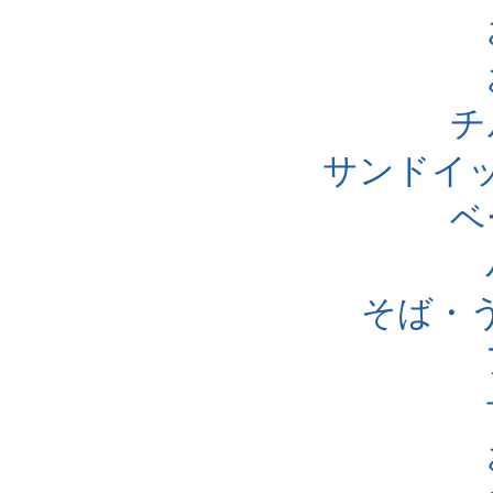
チ
サンドイ
ベ
そば・