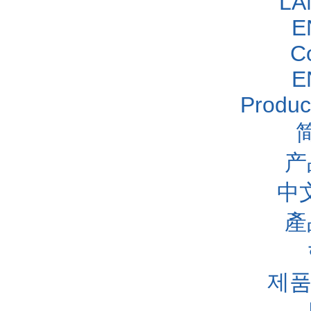
LA
E
C
E
Produc
产
中
產
제품