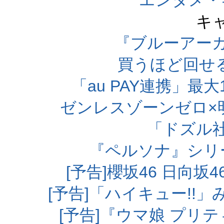
エンタメ・
キ
『ブルーアー
買うほど回せ
「au PAY連携」最大
ゼンレスゾーンゼロ×
「ドズル
『ペルソナ』シリ
[予告]櫻坂46 日向
[予告]「ハイキュー!!
[予告]『ウマ娘 プリ