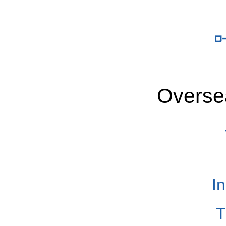
Overse
I
T