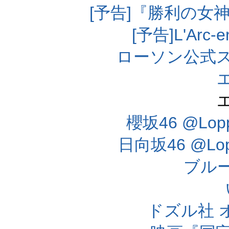
[予告]『勝利の女
[予告]L'Arc
ローソン公式
櫻坂46 @Lo
日向坂46 @L
ブル
ドズル社 