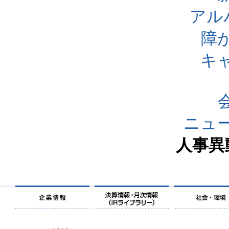
アル
障
キ
ニュ
人事異