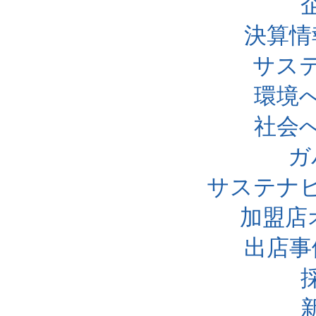
決算情
サス
環境
社会
ガ
サステナ
加盟店
出店事