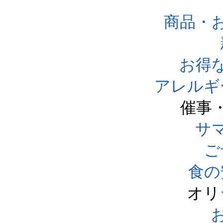
商品・
お得
アレルギ
催事
サ
ご
食の
オリ