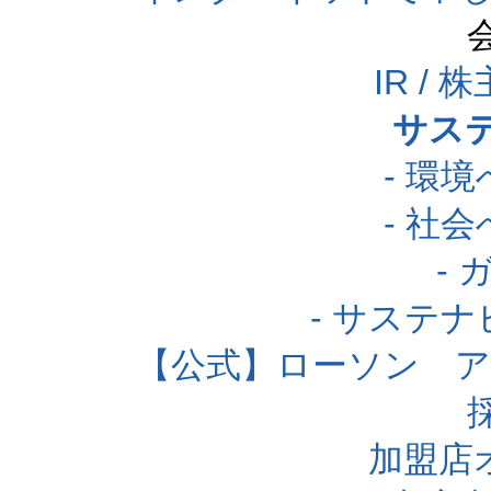
IR /
サス
- 環
- 社
-
- サステ
【公式】ローソン 
加盟店