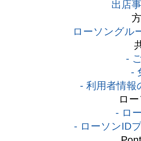
出店事
方
ローソングル
-
-
- 利用者情
ロー
- ロ
- ローソンI
Po