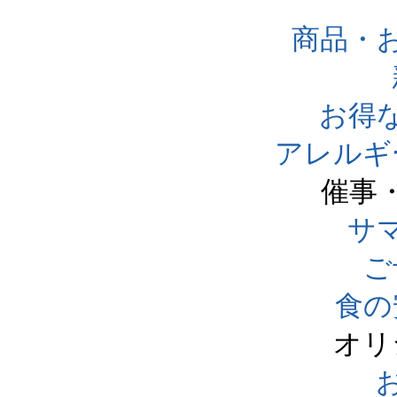
商品・
お得
アレルギ
催事
サ
ご
食の
オリ