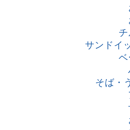
チ
サンドイ
ベ
そば・