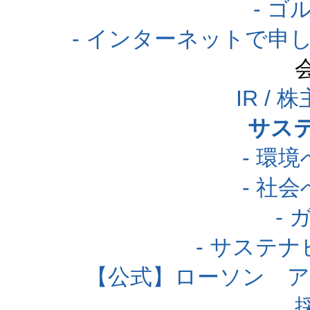
- 
- インターネットで申
IR /
サス
- 環
- 社
-
- サステ
【公式】ローソン 