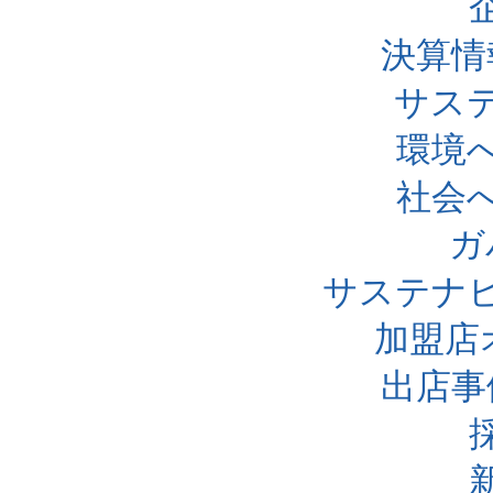
決算情
サス
環境
社会
ガ
サステナ
加盟店
出店事