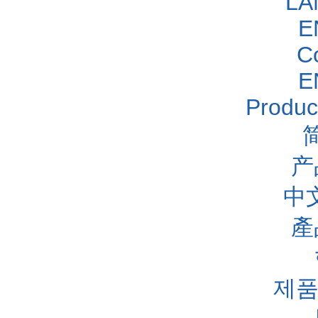
LA
E
C
E
Produc
产
中
產
제품