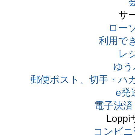
サ
ローソ
利用で
レ
ゆう
郵便ポスト、切手・ハ
e発
電子決済
Lop
コンビニ