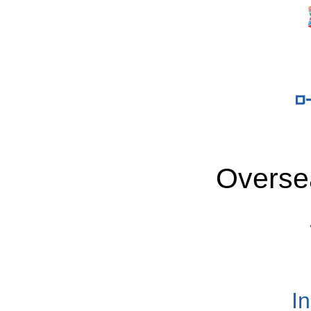
Overse
I