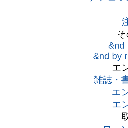
そ
&nd 
&nd by 
エ
雑誌・
エ
エ