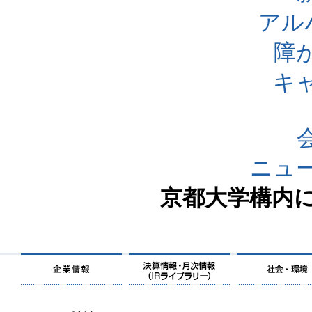
アル
障
キ
ニュ
京都大学構内