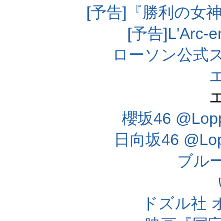
[予告]『勝利の女
[予告]L'Arc
ローソン公式
櫻坂46 @Lo
日向坂46 @L
ブル
ドズル社 