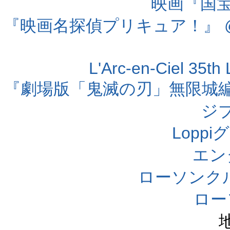
映画『国宝』
『映画名探偵プリキュア！』 @
L'Arc-en-Ciel 35t
『劇場版「鬼滅の刃」無限城編 第
ジ
Lopp
エン
ローソンク
ロー