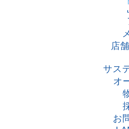
店舗
サス
オ
お