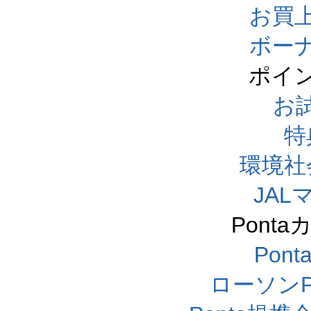
お買
ボー
ポイ
お
特
環境社
JA
Pont
Pon
ローソンP