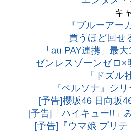
エンタメ・
キ
『ブルーアー
買うほど回せ
「au PAY連携」最大
ゼンレスゾーンゼロ×
「ドズル
『ペルソナ』シリ
[予告]櫻坂46 日向
[予告]「ハイキュー!!
[予告]『ウマ娘 プリ