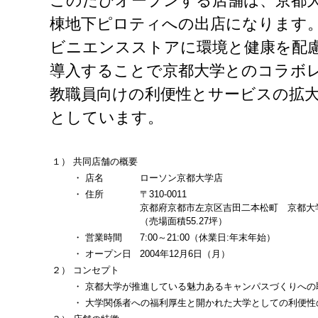
このたびオープンする店舗は、京都
棟地下ピロティへの出店になります
ビニエンスストアに環境と健康を配
導入することで京都大学とのコラボ
教職員向けの利便性とサービスの拡
としています。
１）
共同店舗の概要
・
店名
ローソン京都大学店
・
住所
〒310-0011
京都府京都市左京区吉田二本松町 京都大
（売場面積55.27坪）
・
営業時間
7:00～21:00（休業日:年末年始）
・
オープン日
2004年12月6日（月）
２）
コンセプト
・
京都大学が推進している魅力あるキャンパスづくりへの
・
大学関係者への福利厚生と開かれた大学としての利便性