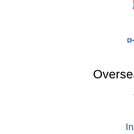
Overse
I