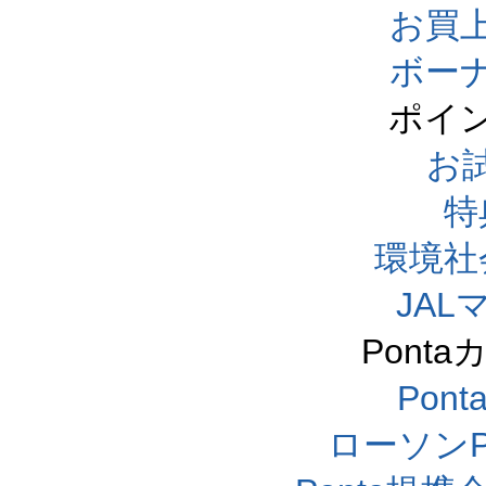
お買
ボー
ポイ
お
特
環境社
JA
Pont
Pon
ローソンP