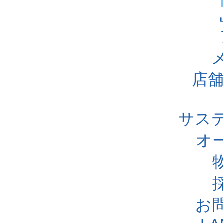
店舗
サス
オ
お