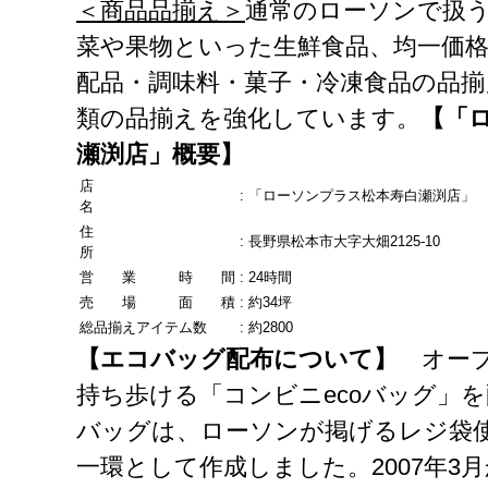
＜商品品揃え＞
通常のローソンで扱
菜や果物といった生鮮食品、均一価格（
配品・調味料・菓子・冷凍食品の品
類の品揃えを強化しています。
【「
瀬渕店」概要】
店
:
「ローソンプラス松本寿白瀬渕店」
名
住
:
長野県松本市大字大畑2125-10
所
営 業 時 間
:
24時間
売 場 面 積
:
約34坪
総品揃えアイテム数
:
約2800
【エコバッグ配布について】
オープ
持ち歩ける「コンビニecoバッグ」を
バッグは、ローソンが掲げるレジ袋使
一環として作成しました。2007年3