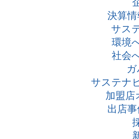
決算情
サス
環境
社会
ガ
サステナ
加盟店
出店事