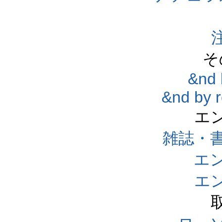
そ
&nd 
&nd by 
エ
雑誌・
エ
エ