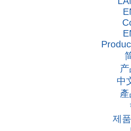
LA
E
C
E
Produc
产
中
產
제품