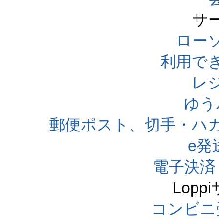
サ
ローソ
利用で
レ
ゆう
郵便ポスト、切手・ハ
e発
電子決済
Lop
コンビニ