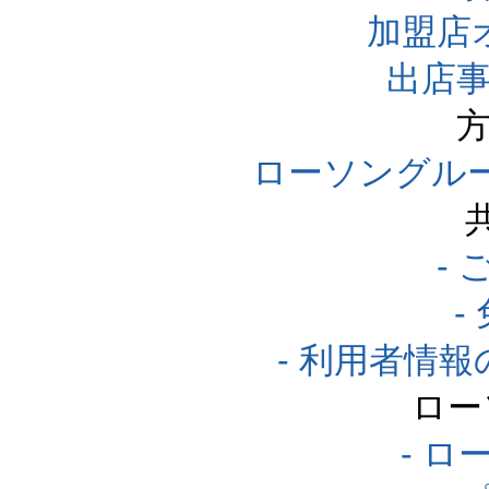
加盟店
出店事
方
ローソングル
-
-
- 利用者情
ロー
- ロ