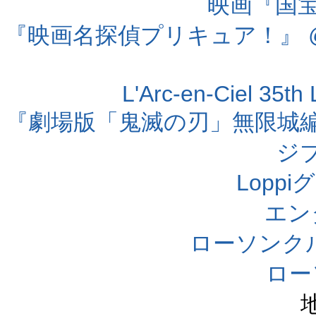
映画『国宝』
『映画名探偵プリキュア！』 @
L'Arc-en-Ciel 35t
『劇場版「鬼滅の刃」無限城編 第
ジ
Lopp
エン
ローソンク
ロー