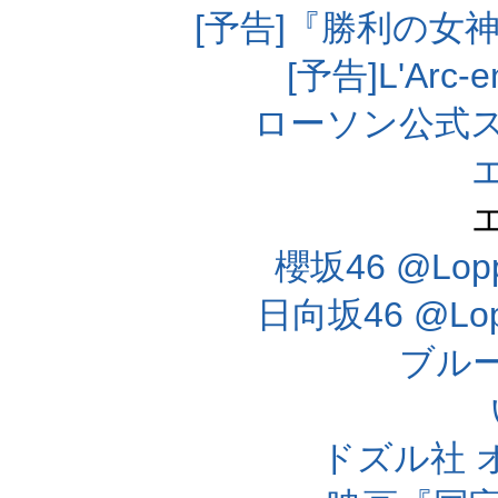
[予告]『勝利の女
[予告]L'Arc
ローソン公式
櫻坂46 @Lo
日向坂46 @L
ブル
ドズル社 