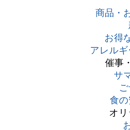
商品・
お得
アレルギ
催事
サ
ご
食の
オリ