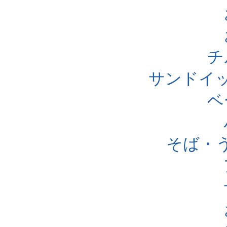
チ
サンドイ
ベ
そば・