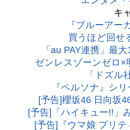
エンタメ・
キ
『ブルーアー
買うほど回せ
「au PAY連携」最大
ゼンレスゾーンゼロ×
「ドズル
『ペルソナ』シリ
[予告]櫻坂46 日向
[予告]「ハイキュー!!
[予告]『ウマ娘 プリ