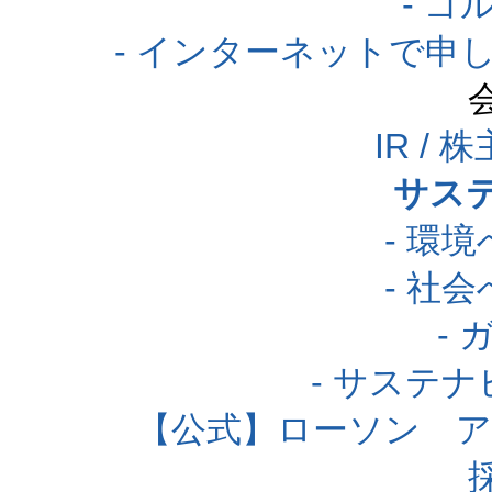
- 
- インターネットで申
IR /
サス
- 環
- 社
-
- サステ
【公式】ローソン 