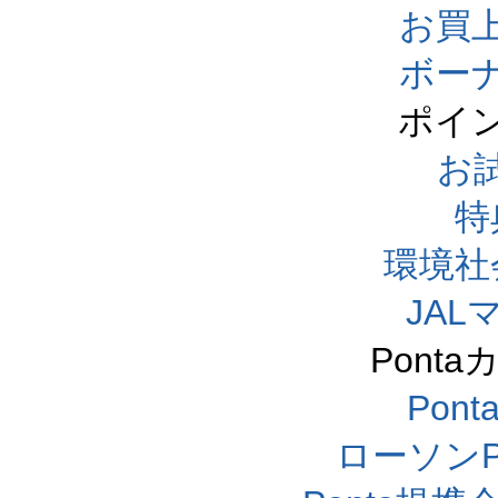
お買
ボー
ポイ
お
特
環境社
JA
Pont
Pon
ローソンP