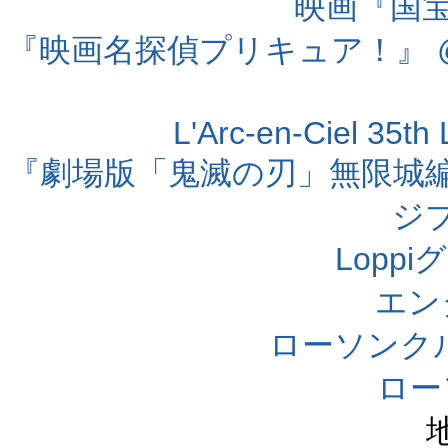
映画『国宝』
『映画名探偵プリキュア！』 @
L'Arc-en-Ciel 35t
『劇場版「鬼滅の刃」無限城編 第
ジ
Lopp
エン
ローソンク
ロー