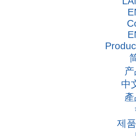
LA
E
C
E
Produc
产
中
產
제품