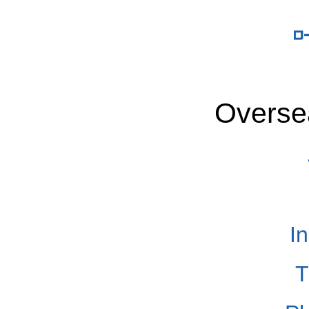
Overse
I
T