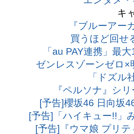
エンタメ・
キ
『ブルーアー
買うほど回せ
「au PAY連携」最大
ゼンレスゾーンゼロ×
「ドズル
『ペルソナ』シリ
[予告]櫻坂46 日向
[予告]「ハイキュー!!
[予告]『ウマ娘 プリ