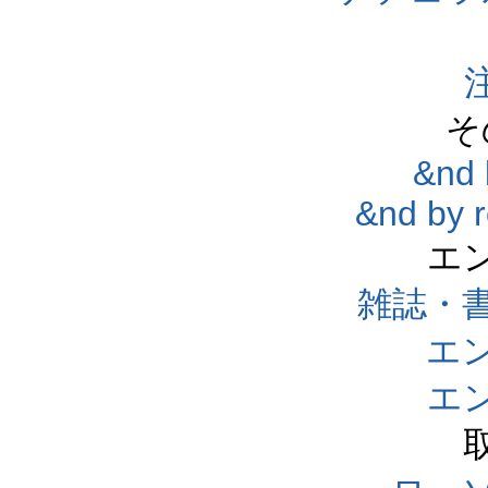
そ
&nd 
&nd by 
エ
雑誌・
エ
エ