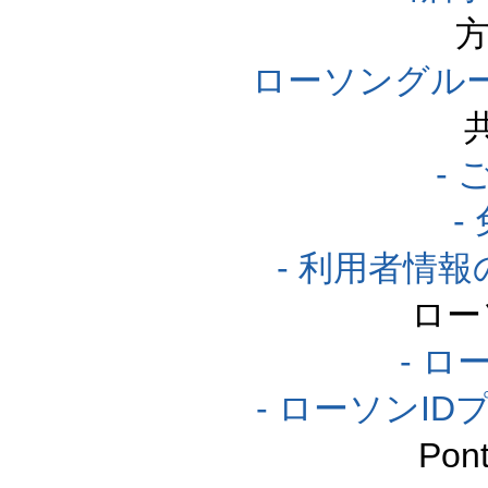
方
ローソングル
-
-
- 利用者情
ロー
- ロ
- ローソンI
Po