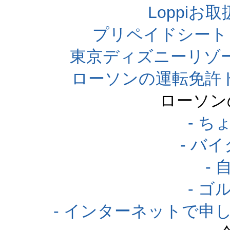
Loppi
プリペイドシート
東京ディズニーリゾ
ローソンの運転免許
ローソン
- 
- バ
-
- 
- インターネットで申