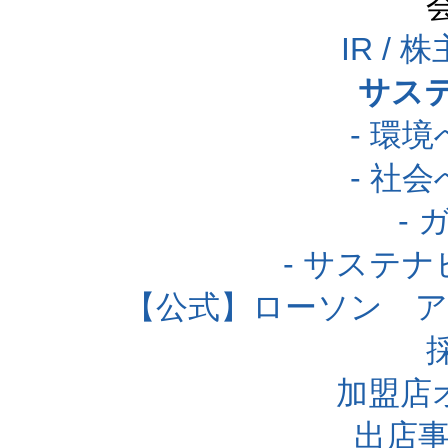
IR /
サス
- 環
- 社
-
- サステ
【公式】ローソン 
加盟店
出店事