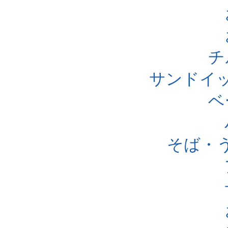
チ
サンドイ
ベ
そば・