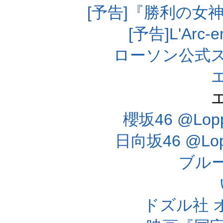
[予告]『勝利の女
[予告]L'Arc
ローソン公式
櫻坂46 @Lo
日向坂46 @L
ブル
ドズル社 