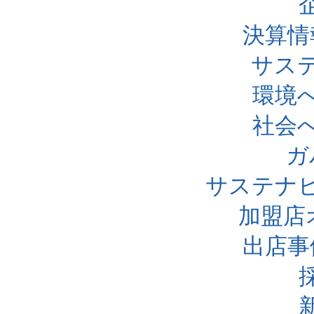
決算情
サス
環境
社会
ガ
サステナ
加盟店
出店事