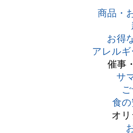
商品・
お得
アレルギ
催事
サ
ご
食の
オリ