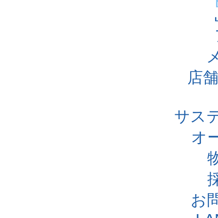
店舗
サス
オ
お