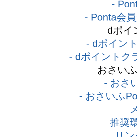
- P
- Pont
dポイ
- dポイ
- dポイント
おさいふ
- おさ
- おさいふP
推奨
リン