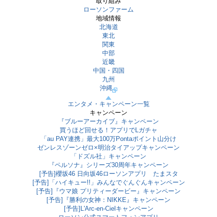
取り組み
ローソンファーム
地域情報
北海道
東北
関東
中部
近畿
中国・四国
九州
沖縄
エンタメ・キャンペーン一覧
キャンペーン
『ブルーアーカイブ』キャンペーン
買うほど回せる！アプリでLガチャ
「au PAY連携」最大100万Pontaポイント山分け
ゼンレスゾーンゼロ×明治タイアップキャンペーン
「ドズル社」キャンペーン
『ペルソナ』シリーズ30周年キャンペーン
[予告]櫻坂46 日向坂46ローソンアプリ たまスタ
[予告]「ハイキュー!!」みんなでぐんぐんキャンペーン
[予告]『ウマ娘 プリティーダービー』キャンペーン
[予告]『勝利の女神：NIKKE』キャンペーン
[予告]L'Arc-en-Cielキャンペーン