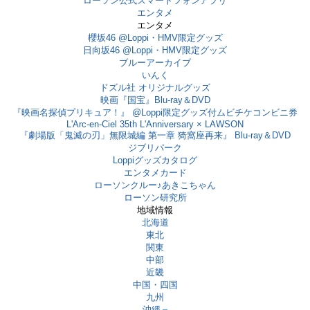
ローソン公式スマートフォンアプリ
エンタメ
エンタメ
櫻坂46 @Loppi・HMV限定グッズ
日向坂46 @Loppi・HMV限定グッズ
ブルーアーカイブ
いんく
ドズル社 オリジナルグッズ
映画『国宝』Blu-ray＆DVD
『映画名探偵プリキュア！』 @Loppi限定グッズ付ムビチケコンビニ券
L'Arc-en-Ciel 35th L'Anniversary × LAWSON
『劇場版「鬼滅の刃」無限城編 第一章 猗窩座再来』 Blu-ray＆DVD
ジブリパーク
Loppiグッズカタログ
エンタメカード
ローソンクルー♪あきこちゃん
ローソン研究所
地域情報
北海道
東北
関東
中部
近畿
中国・四国
九州
沖縄