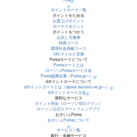
ポイントカード一覧
ポイントをためる
お買上げポイント
ボーナスポイント
ポイントをつかう
お試し引換券
特典コース
環境社会貢献コース
JALマイルと交換
Pontaカードについて
Pontaカードとは
ローソンPontaカード入会
Ponta提携企業（Ponta.jpへ）
dポイントカードについて
dポイントカードとは（dpoint.docomo.ne.jpへ）
dポイントカード入会
便利なサービス
ポイント照会（ローソンIDログイン）
ローソン公式スマートフォンアプリ
おさいふPonta
おさいふPontaについて
サービス一覧
銀行・金融サービス