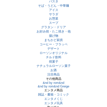
パスタ
そば・うどん・中華麺
アイス
サラダ
お惣菜
スープ
グラタン・ドリア
お好み焼・たこ焼き・他
揚げ物
まちかど厨房
コーヒー・フラッペ
デザート
ローソンオリジナル
チルド飲料
焼菓子
ナチュラルローソン菓子
お酒
注目商品
その他商品
&nd by rom&nd
&nd by rom&nd Greige
エンタメ商品
雑誌・書籍・コミック
エンタメくじ
エンタメ玩具