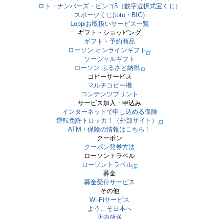
ロト・ナンバーズ・ビンゴ5（数字選択式宝くじ）
スポーツくじ(toto・BIG)
Loppiお取扱いサービス一覧
ギフト・ショッピング
ギフト・予約商品
ローソン オンラインギフト
ソーシャルギフト
ローソン ふるさと納税
コピーサービス
マルチコピー機
コンテンツプリント
サービス加入・申込み
インターネットで申し込める保険
運転免許トロッカ！（外部サイト）
ATM・保険の情報はこちら！
クーポン
クーポン発券方法
ローソントラベル
ローソントラベル
募金
募金受付サービス
その他
Wi-Fiサービス
ようこそ日本へ
店内放送