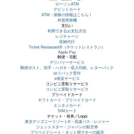
ローソンATM
デビットカード
ATM・保険の情報はこちら！
外貨両替機
支払い
利用できるお支払方法
レジチャージ
収納代行
Ticket Restaurant®（チケットレストラン）
Apple Pay
郵便・宅配
デリバリーサービス
郵便ポスト、切手・ハガキ・収入印紙、レターパック
ゆうパック受付
e発送サービス
コンビニ受取りサービス
コンビニ受取りサービス
プリペイドカード
ギフトカード・プリペイドカード
エンタメカード
SIMカード
チケット・発券／Loppi
東京ディズニーリゾート®・⾼速バス・レジャー
ジェットスター・ジャパンの航空券
プリペイドシート・ネット用マネーの販売