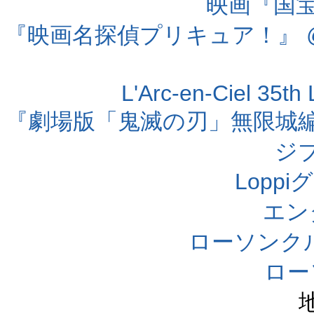
映画『国宝』
『映画名探偵プリキュア！』 @
L'Arc-en-Ciel 35t
『劇場版「鬼滅の刃」無限城編 第
ジ
Lopp
エン
ローソンク
ロー