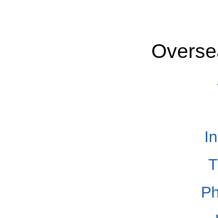
Overse
I
T
Ph