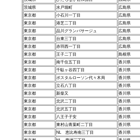
茨城県
水戸堀町
広島県
東京都
小石川一丁目
広島県
東京都
港芝二丁目
広島県
東京都
品川グランパサージュ
広島県
東京都
台東三丁目
広島県
東京都
赤羽西一丁目
広島県
東京都
王子二丁目
島根県
東京都
南千住五丁目
香川県
東京都
千駄ヶ谷四丁目
香川県
東京都
ポスタルローソン代々木局
香川県
東京都
立石八丁目
香川県
東京都
新柴又
香川県
東京都
北沢二丁目
香川県
東京都
北沢五丁目
香川県
東京都
八王子子安
香川県
東京都
東村山青葉町二丁目
香川県
東京都
NL 恵比寿南三丁目
香川県