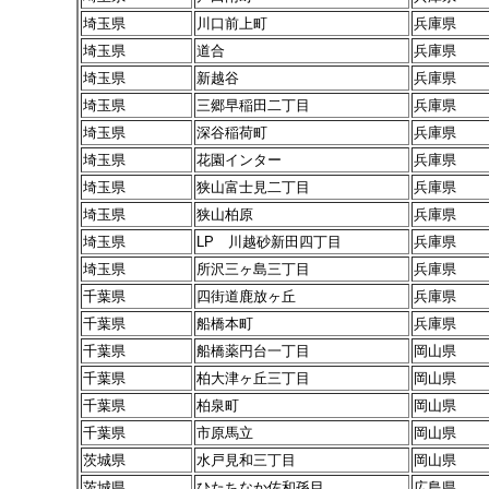
埼玉県
川口前上町
兵庫県
埼玉県
道合
兵庫県
埼玉県
新越谷
兵庫県
埼玉県
三郷早稲田二丁目
兵庫県
埼玉県
深谷稲荷町
兵庫県
埼玉県
花園インター
兵庫県
埼玉県
狭山富士見二丁目
兵庫県
埼玉県
狭山柏原
兵庫県
埼玉県
LP 川越砂新田四丁目
兵庫県
埼玉県
所沢三ヶ島三丁目
兵庫県
千葉県
四街道鹿放ヶ丘
兵庫県
千葉県
船橋本町
兵庫県
千葉県
船橋薬円台一丁目
岡山県
千葉県
柏大津ヶ丘三丁目
岡山県
千葉県
柏泉町
岡山県
千葉県
市原馬立
岡山県
茨城県
水戸見和三丁目
岡山県
茨城県
ひたちなか佐和孫目
広島県