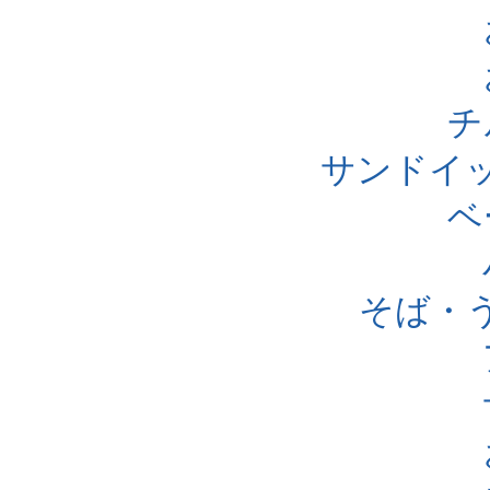
チ
サンドイ
ベ
そば・