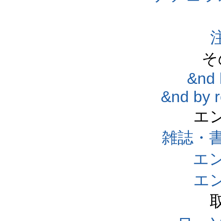
そ
&nd 
&nd by 
エ
雑誌・
エ
エ