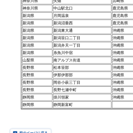
神奈川県
矢畑
宮崎県
神奈川県
中山駅北口
鹿児島県
新潟県
月岡温泉
鹿児島県
新潟県
新潟沼垂西
鹿児島県
新潟県
新潟東大通
沖縄県
新潟県
新潟笹口二丁目
沖縄県
新潟県
新潟弁天一丁目
沖縄県
新潟県
糸魚川中宿
沖縄県
山梨県
南アルプス街道
沖縄県
長野県
松本笹部
沖縄県
長野県
伊那伊那部
沖縄県
長野県
岡谷小萩三丁目
沖縄県
長野県
長野七瀬中町
沖縄県
静岡県
掛川領家
沖縄県
静岡県
静岡新富町