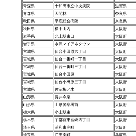
青森県
十和田市立中央病院
滋賀県
青森県
天間林
奈良県
秋田県
平鹿総合病院
奈良県
秋田県
横手山内
大阪府
岩手県
北上駅東口
大阪府
岩手県
水沢マイアネタウン
大阪府
宮城県
仙台小田原六丁目
大阪府
宮城県
仙台一番町一丁目
大阪府
宮城県
仙台一番町三丁目
大阪府
宮城県
仙台小田原
大阪府
宮城県
仙台小田原三丁目
大阪府
宮城県
佐沼梅ノ木
大阪府
山形県
長井今泉
大阪府
山形県
山形警察署前
大阪府
栃木県
小山駅東
大阪府
栃木県
宇都宮東宿郷四丁目
大阪府
埼玉県
浦和東岸町
大阪府
埼玉県
戸田南町
兵庫県