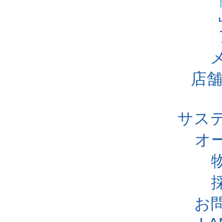
店舗
サス
オ
お