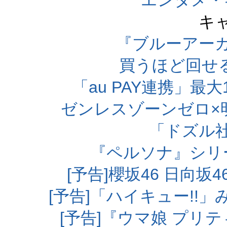
エンタメ・
キ
『ブルーアー
買うほど回せ
「au PAY連携」最大
ゼンレスゾーンゼロ×
「ドズル
『ペルソナ』シリ
[予告]櫻坂46 日向
[予告]「ハイキュー!!
[予告]『ウマ娘 プリ