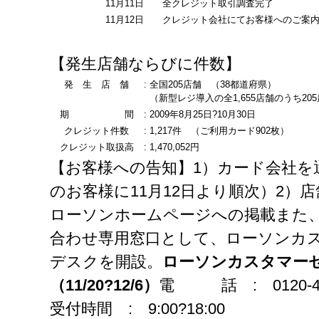
11月11日
全クレジット取引調査完了
11月12日
クレジット会社にてお客様へのご案
【発生店舗ならびに件数】
発 生 店 舗
:
全国205店舗 （38都道府県）
（新型レジ導入の全1,655店舗のうち2
期 間
:
2009年8月25日?10月30日
クレジット件数
:
1,217件 （ご利用カード902枚）
クレジット取扱高
:
1,470,052円
【お客様への告知】1）カード会社を
のお客様に11月12日より順次）2）
ローソンホームページへの掲載また
合わせ専用窓口として、ローソンカ
デスクを開設。
ローソンカスタマー
（11/20?12/6）
電 話 : 0120-45
受付時間 : 9:00?18:00