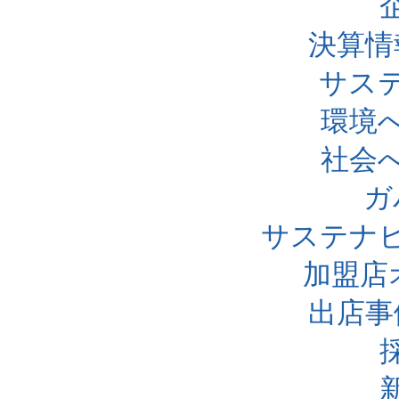
決算情
サス
環境
社会
ガ
サステナ
加盟店
出店事