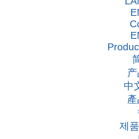
LA
E
C
E
Produc
产
中
產
제품