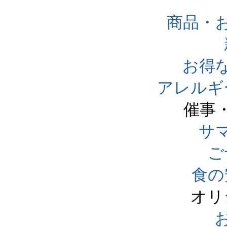
商品・
お得
アレルギ
催事
サ
ご
食の
オリ