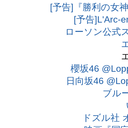
[予告]『勝利の女
[予告]L'Arc
ローソン公式
櫻坂46 @Lo
日向坂46 @L
ブル
ドズル社 