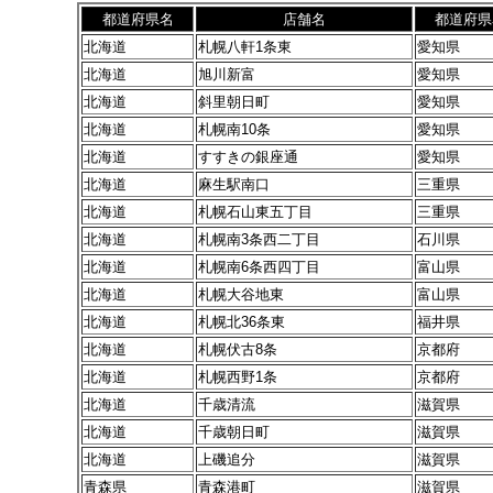
都道府県名
店舗名
都道府県
北海道
札幌八軒1条東
愛知県
北海道
旭川新富
愛知県
北海道
斜里朝日町
愛知県
北海道
札幌南10条
愛知県
北海道
すすきの銀座通
愛知県
北海道
麻生駅南口
三重県
北海道
札幌石山東五丁目
三重県
北海道
札幌南3条西二丁目
石川県
北海道
札幌南6条西四丁目
富山県
北海道
札幌大谷地東
富山県
北海道
札幌北36条東
福井県
北海道
札幌伏古8条
京都府
北海道
札幌西野1条
京都府
北海道
千歳清流
滋賀県
北海道
千歳朝日町
滋賀県
北海道
上磯追分
滋賀県
青森県
青森港町
滋賀県