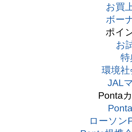
お買
ボー
ポイ
お
特
環境社
JA
Pont
Pon
ローソンP