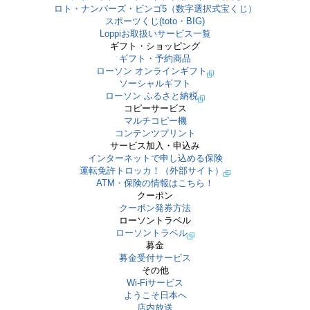
ロト・ナンバーズ・ビンゴ5（数字選択式宝くじ）
スポーツくじ(toto・BIG)
Loppiお取扱いサービス一覧
ギフト・ショッピング
ギフト・予約商品
ローソン オンラインギフト
ソーシャルギフト
ローソン ふるさと納税
コピーサービス
マルチコピー機
コンテンツプリント
サービス加入・申込み
インターネットで申し込める保険
運転免許トロッカ！（外部サイト）
ATM・保険の情報はこちら！
クーポン
クーポン発券方法
ローソントラベル
ローソントラベル
募金
募金受付サービス
その他
Wi-Fiサービス
ようこそ日本へ
店内放送