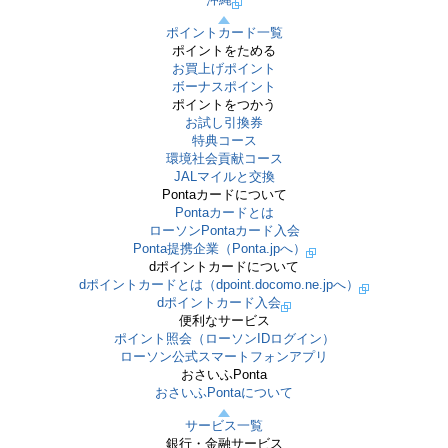
ポイントカード一覧
ポイントをためる
お買上げポイント
ボーナスポイント
ポイントをつかう
お試し引換券
特典コース
環境社会貢献コース
JALマイルと交換
Pontaカードについて
Pontaカードとは
ローソンPontaカード入会
Ponta提携企業（Ponta.jpへ）
dポイントカードについて
dポイントカードとは（dpoint.docomo.ne.jpへ）
dポイントカード入会
便利なサービス
ポイント照会（ローソンIDログイン）
ローソン公式スマートフォンアプリ
おさいふPonta
おさいふPontaについて
サービス一覧
銀行・金融サービス