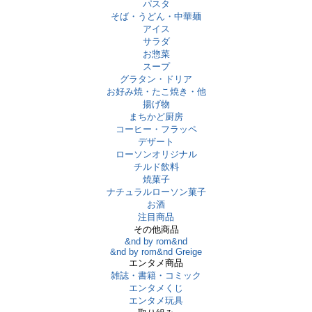
パスタ
そば・うどん・中華麺
アイス
サラダ
お惣菜
スープ
グラタン・ドリア
お好み焼・たこ焼き・他
揚げ物
まちかど厨房
コーヒー・フラッペ
デザート
ローソンオリジナル
チルド飲料
焼菓子
ナチュラルローソン菓子
お酒
注目商品
その他商品
&nd by rom&nd
&nd by rom&nd Greige
エンタメ商品
雑誌・書籍・コミック
エンタメくじ
エンタメ玩具