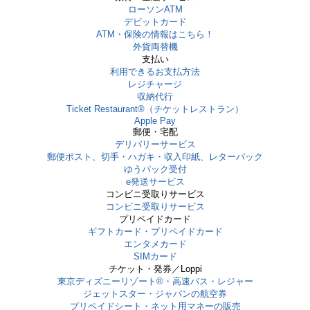
ローソンATM
デビットカード
ATM・保険の情報はこちら！
外貨両替機
支払い
利用できるお支払方法
レジチャージ
収納代行
Ticket Restaurant®（チケットレストラン）
Apple Pay
郵便・宅配
デリバリーサービス
郵便ポスト、切手・ハガキ・収入印紙、レターパック
ゆうパック受付
e発送サービス
コンビニ受取りサービス
コンビニ受取りサービス
プリペイドカード
ギフトカード・プリペイドカード
エンタメカード
SIMカード
チケット・発券／Loppi
東京ディズニーリゾート®・⾼速バス・レジャー
ジェットスター・ジャパンの航空券
プリペイドシート・ネット用マネーの販売