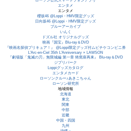
ローソン公式スマートフォンアプリ
エンタメ
エンタメ
櫻坂46 @Loppi・HMV限定グッズ
日向坂46 @Loppi・HMV限定グッズ
ブルーアーカイブ
いんく
ドズル社 オリジナルグッズ
映画『国宝』Blu-ray＆DVD
『映画名探偵プリキュア！』 @Loppi限定グッズ付ムビチケコンビニ券
L'Arc-en-Ciel 35th L'Anniversary × LAWSON
『劇場版「鬼滅の刃」無限城編 第一章 猗窩座再来』 Blu-ray＆DVD
ジブリパーク
Loppiグッズカタログ
エンタメカード
ローソンクルー♪あきこちゃん
ローソン研究所
地域情報
北海道
東北
関東
中部
近畿
中国・四国
九州
沖縄