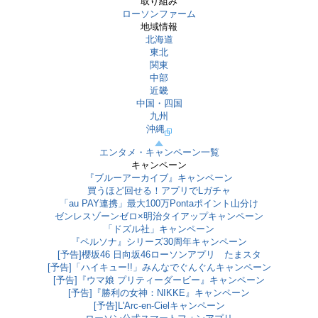
取り組み
ローソンファーム
地域情報
北海道
東北
関東
中部
近畿
中国・四国
九州
沖縄
エンタメ・キャンペーン一覧
キャンペーン
『ブルーアーカイブ』キャンペーン
買うほど回せる！アプリでLガチャ
「au PAY連携」最大100万Pontaポイント山分け
ゼンレスゾーンゼロ×明治タイアップキャンペーン
「ドズル社」キャンペーン
『ペルソナ』シリーズ30周年キャンペーン
[予告]櫻坂46 日向坂46ローソンアプリ たまスタ
[予告]「ハイキュー!!」みんなでぐんぐんキャンペーン
[予告]『ウマ娘 プリティーダービー』キャンペーン
[予告]『勝利の女神：NIKKE』キャンペーン
[予告]L'Arc-en-Cielキャンペーン