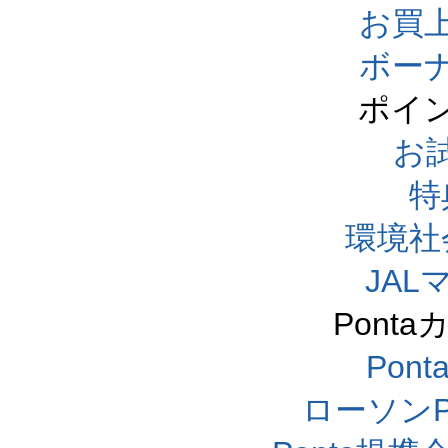
お買
ボー
ポイ
お
特
環境社
JA
Pont
Pon
ローソンP