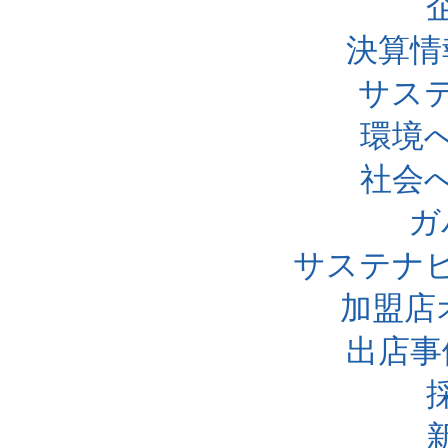
決算情
サス
環境
社会
ガ
サステナ
加盟店
出店事