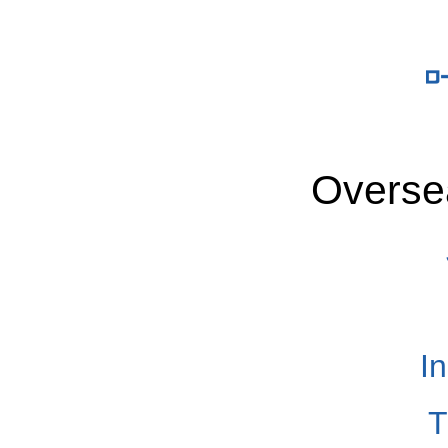
Overse
I
T