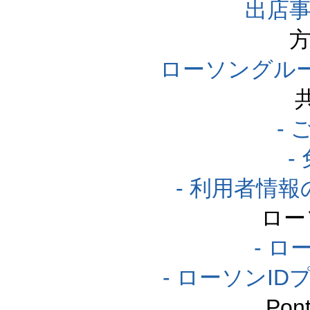
出店事
方
ローソングル
-
-
- 利用者情
ロー
- ロ
- ローソンI
Po