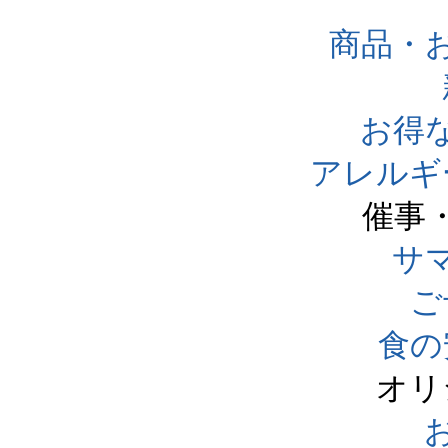
商品・
お得
アレルギ
催事
サ
ご
食の
オリ