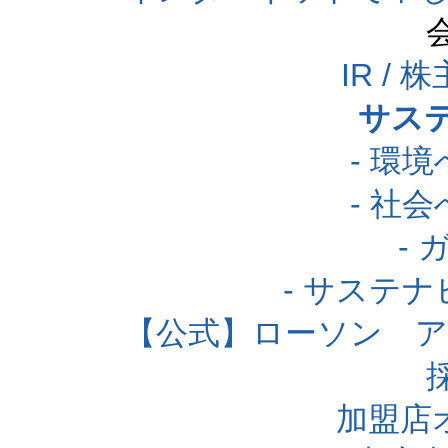
IR /
サス
- 環
- 社
-
- サステ
【公式】ローソン 
加盟店