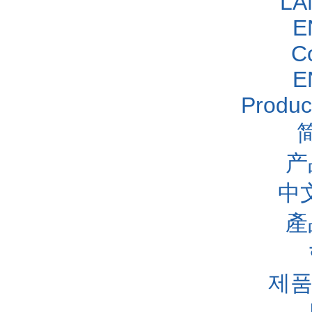
LA
E
C
E
Produc
产
中
產
제품