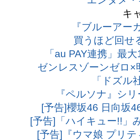
エンタメ・
キ
『ブルーアー
買うほど回せ
「au PAY連携」最大
ゼンレスゾーンゼロ×
「ドズル
『ペルソナ』シリ
[予告]櫻坂46 日向
[予告]「ハイキュー!!
[予告]『ウマ娘 プリ