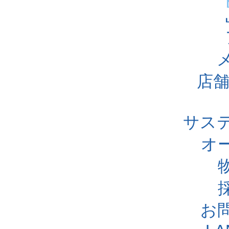
店舗
サス
オ
お