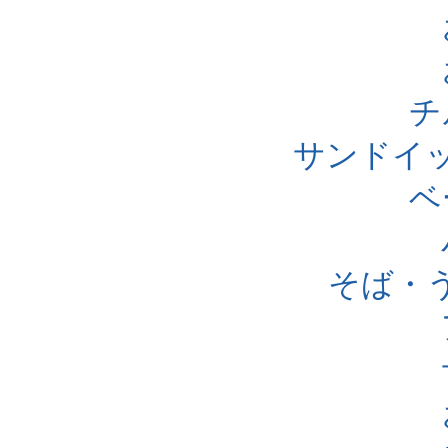
チ
サンドイ
ベ
そば・