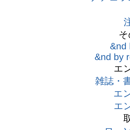
そ
&nd 
&nd by 
エ
雑誌・
エ
エ