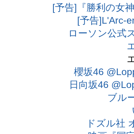
[予告]『勝利の女
[予告]L'Arc
ローソン公式
櫻坂46 @Lo
日向坂46 @L
ブル
ドズル社 