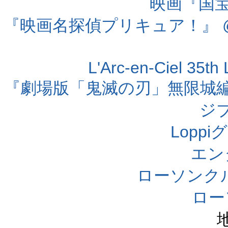
映画『国宝』
『映画名探偵プリキュア！』 @
L'Arc-en-Ciel 35t
『劇場版「鬼滅の刃」無限城編 第
ジ
Lopp
エン
ローソンク
ロー