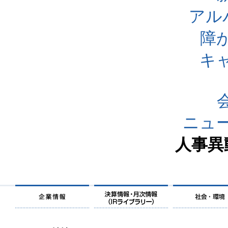
アル
障
キ
ニュ
人事異