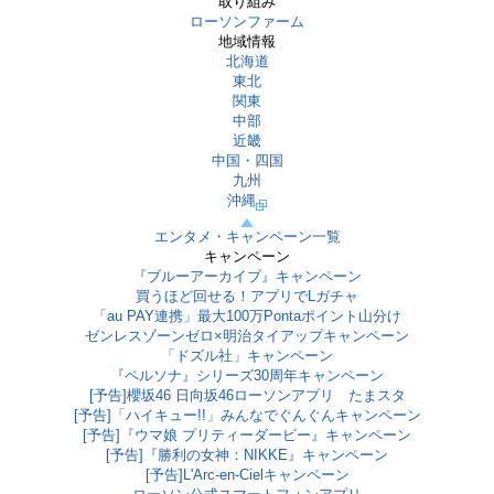
取り組み
ローソンファーム
地域情報
北海道
東北
関東
中部
近畿
中国・四国
九州
沖縄
エンタメ・キャンペーン一覧
キャンペーン
『ブルーアーカイブ』キャンペーン
買うほど回せる！アプリでLガチャ
「au PAY連携」最大100万Pontaポイント山分け
ゼンレスゾーンゼロ×明治タイアップキャンペーン
「ドズル社」キャンペーン
『ペルソナ』シリーズ30周年キャンペーン
[予告]櫻坂46 日向坂46ローソンアプリ たまスタ
[予告]「ハイキュー!!」みんなでぐんぐんキャンペーン
[予告]『ウマ娘 プリティーダービー』キャンペーン
[予告]『勝利の女神：NIKKE』キャンペーン
[予告]L'Arc-en-Cielキャンペーン