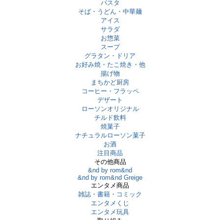
パスタ
そば・うどん・中華麺
アイス
サラダ
お惣菜
スープ
グラタン・ドリア
お好み焼・たこ焼き・他
揚げ物
まちかど厨房
コーヒー・フラッペ
デザート
ローソンオリジナル
チルド飲料
焼菓子
ナチュラルローソン菓子
お酒
注目商品
その他商品
&nd by rom&nd
&nd by rom&nd Greige
エンタメ商品
雑誌・書籍・コミック
エンタメくじ
エンタメ玩具