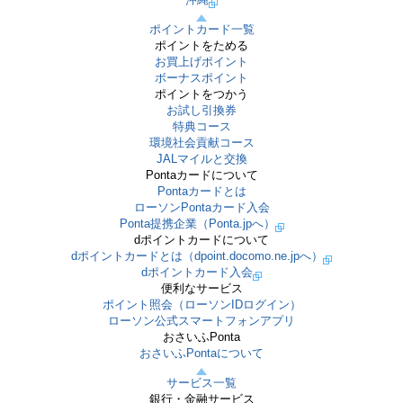
ポイントカード一覧
ポイントをためる
お買上げポイント
ボーナスポイント
ポイントをつかう
お試し引換券
特典コース
環境社会貢献コース
JALマイルと交換
Pontaカードについて
Pontaカードとは
ローソンPontaカード入会
Ponta提携企業（Ponta.jpへ）
dポイントカードについて
dポイントカードとは（dpoint.docomo.ne.jpへ）
dポイントカード入会
便利なサービス
ポイント照会（ローソンIDログイン）
ローソン公式スマートフォンアプリ
おさいふPonta
おさいふPontaについて
サービス一覧
銀行・金融サービス