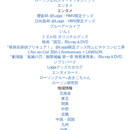
ローソン公式スマートフォンアプリ
エンタメ
エンタメ
櫻坂46 @Loppi・HMV限定グッズ
日向坂46 @Loppi・HMV限定グッズ
ブルーアーカイブ
いんく
ドズル社 オリジナルグッズ
映画『国宝』Blu-ray＆DVD
『映画名探偵プリキュア！』 @Loppi限定グッズ付ムビチケコンビニ券
L'Arc-en-Ciel 35th L'Anniversary × LAWSON
『劇場版「鬼滅の刃」無限城編 第一章 猗窩座再来』 Blu-ray＆DVD
ジブリパーク
Loppiグッズカタログ
エンタメカード
ローソンクルー♪あきこちゃん
ローソン研究所
地域情報
北海道
東北
関東
中部
近畿
中国・四国
九州
沖縄