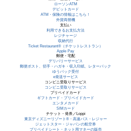
ローソンATM
デビットカード
ATM・保険の情報はこちら！
外貨両替機
支払い
利用できるお支払方法
レジチャージ
収納代行
Ticket Restaurant®（チケットレストラン）
Apple Pay
郵便・宅配
デリバリーサービス
郵便ポスト、切手・ハガキ・収入印紙、レターパック
ゆうパック受付
e発送サービス
コンビニ受取りサービス
コンビニ受取りサービス
プリペイドカード
ギフトカード・プリペイドカード
エンタメカード
SIMカード
チケット・発券／Loppi
東京ディズニーリゾート®・⾼速バス・レジャー
ジェットスター・ジャパンの航空券
プリペイドシート・ネット用マネーの販売