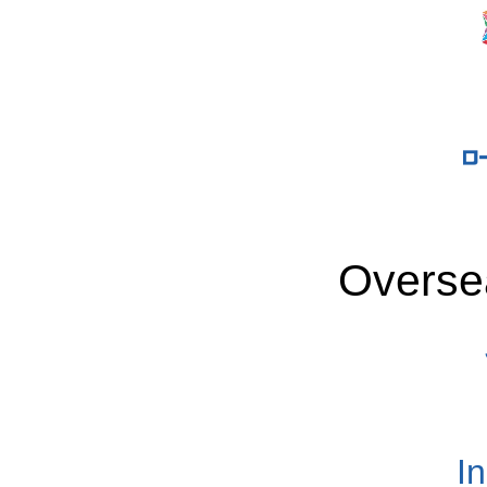
Overse
I