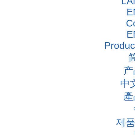
LA
E
C
E
Produc
产
中
產
제품