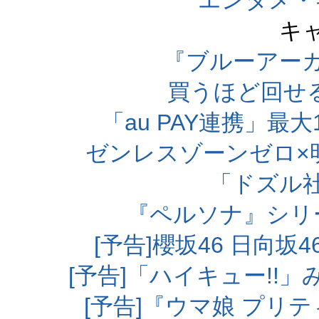
エンタメ・
キ
『ブルーアー
買うほど回せ
「au PAY連携」最大
ゼンレスゾーンゼロ×
「ドズル
『ペルソナ』シリ
[予告]櫻坂46 日向
[予告]「ハイキュー!!
[予告]『ウマ娘 プリ