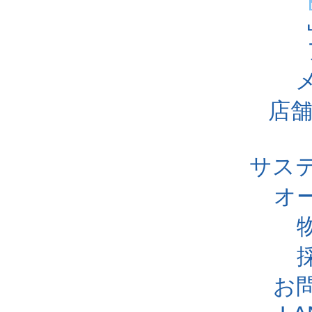
店舗
サス
オ
お