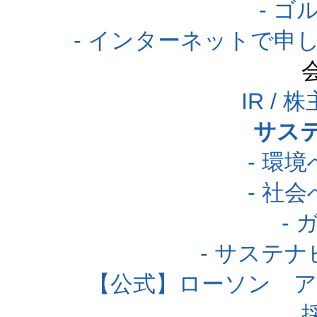
- 
- インターネットで申
IR /
サス
- 環
- 社
-
- サステ
【公式】ローソン 