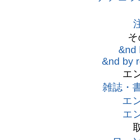
そ
&nd 
&nd by 
エ
雑誌・
エ
エ