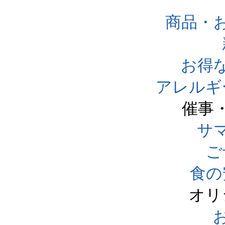
商品・
お得
アレルギ
催事
サ
ご
食の
オリ