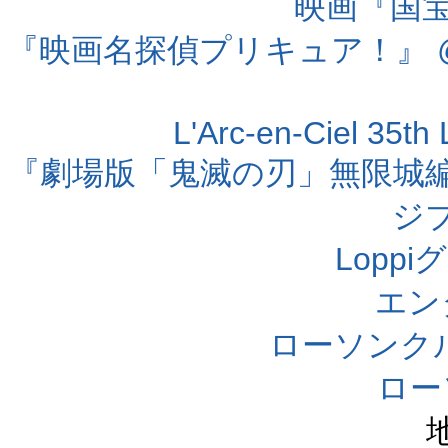
映画『国宝』
『映画名探偵プリキュア！』 @
L'Arc-en-Ciel 35t
『劇場版「鬼滅の刃」無限城編 第
ジ
Lopp
エン
ローソンク
ロー