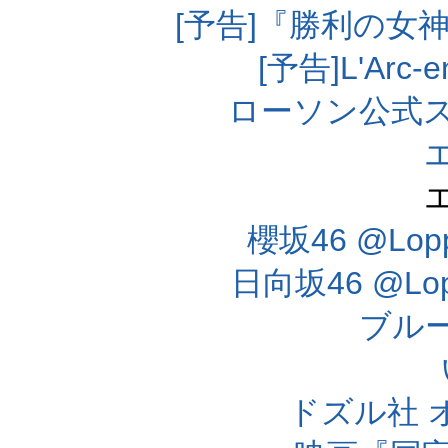
[予告]『勝利の女
[予告]L'Arc
ローソン公式
櫻坂46 @Lo
日向坂46 @L
ブル
ドズル社 