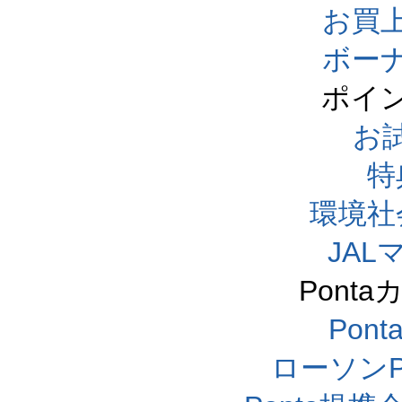
お買
ボー
ポイ
お
特
環境社
JA
Pont
Pon
ローソンP