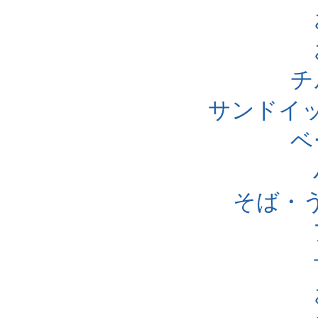
チ
サンドイ
ベ
そば・