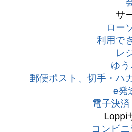
サ
ローソ
利用で
レ
ゆう
郵便ポスト、切手・ハ
e発
電子決済
Lop
コンビニ