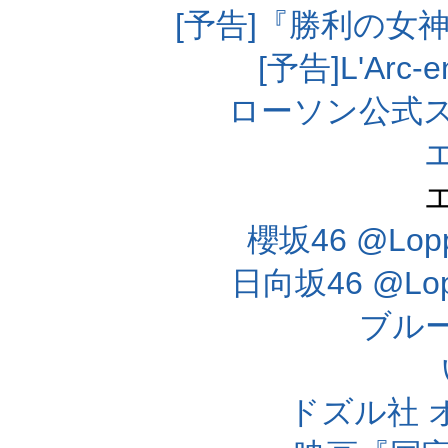
[予告]『勝利の女
[予告]L'Arc
ローソン公式
櫻坂46 @Lo
日向坂46 @L
ブル
ドズル社 