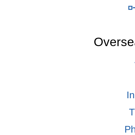
Overse
I
T
Ph