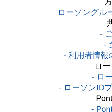
方
ローソングル
-
-
- 利用者情
ロー
- ロ
- ローソンI
Po
- P