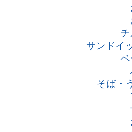
チ
サンドイ
ベ
そば・