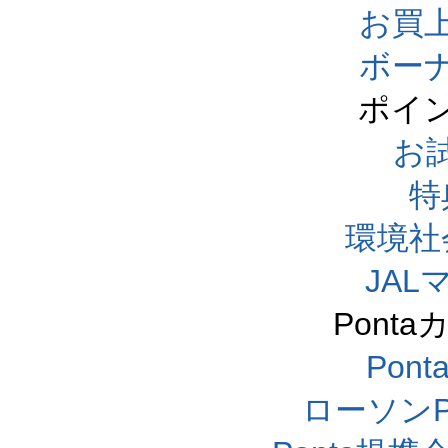
お買
ボー
ポイ
お
特
環境社
JA
Pont
Pon
ローソンP