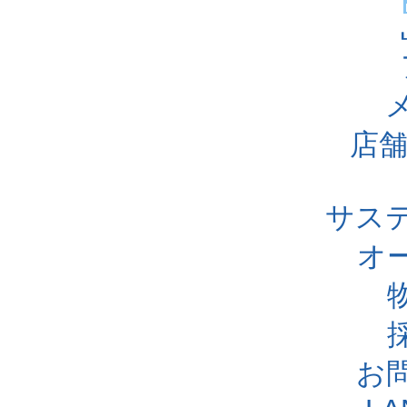
店舗
サス
オ
お