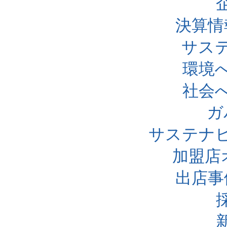
決算情
サス
環境
社会
ガ
サステナ
加盟店
出店事