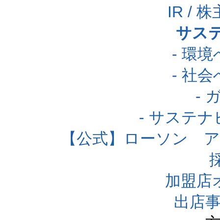
IR /
サス
- 環
- 社
-
- サステ
【公式】ローソン 
加盟店
出店事