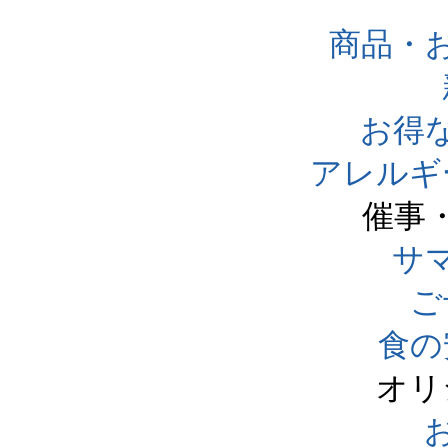
商品・
お得
アレルギ
催事
サ
ご
食の
オリ