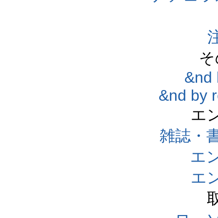
そ
&nd 
&nd by 
エ
雑誌・
エ
エ