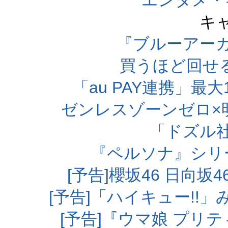
エンタメ・
キ
『ブルーアー
買うほど回せ
「au PAY連携」最大
ゼンレスゾーンゼロ×
「ドズル
『ペルソナ』シリ
[予告]櫻坂46 日向
[予告]「ハイキュー!!
[予告]『ウマ娘 プリ