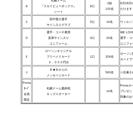
札幌ドーム
2組
9月26
Ｂ
『スカイビューボックス』
6口
120名
だけます
シート
田中賢介選手
Ｃ
5口
10名
ウィルソ
サイン入りグラブ
選手・コーチ着用
WE LOV
Ｄ
直筆サイン入り
3口
20名
選手・コ
ユニフォーム
ユニフォ
ローソンオリジナル
ローソン
Ｅ
プリペイドカード
1口
326名
カードで
３，０００円分
Ｂ★Ｂからの
☆
500名
☆応募さ
メッセージカード
Ponta
Pont
ｶｰﾄﾞ
札幌ドーム最終戦
14名
プレゼン
会員
キッズスターター
対象のお
限定