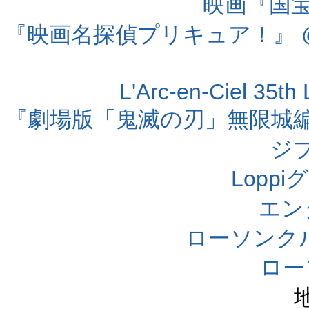
映画『国宝』
『映画名探偵プリキュア！』 @
L'Arc-en-Ciel 35t
『劇場版「鬼滅の刃」無限城編 第
ジ
Lopp
エン
ローソンク
ロー