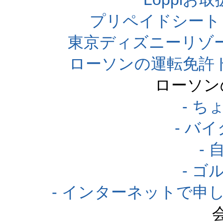
プリペイドシート
東京ディズニーリゾ
ローソンの運転免許
ローソン
- 
- バ
-
- 
- インターネットで申