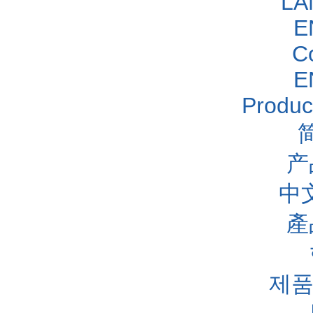
LA
E
C
E
Produc
产
中
產
제품