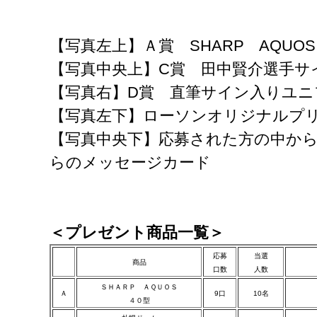
【写真左上】Ａ賞 SHARP AQUOS
【写真中央上】C賞 田中賢介選手サ
【写真右】D賞 直筆サイン入りユニ
【写真左下】ローソンオリジナルプ
【写真中央下】応募された方の中から
らのメッセージカード
＜プレゼント商品一覧＞
応募
当選
商品
口数
人数
ＳＨＡＲＰ ＡＱＵＯＳ
Ａ
9口
10名
４０型