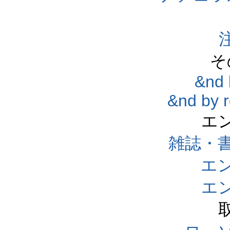
そ
&nd 
&nd by 
エ
雑誌・
エ
エ