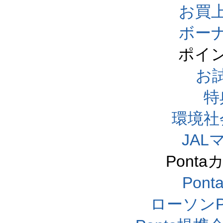
お買
ボー
ポイ
お
特
環境社
JA
Pont
Pon
ローソンP