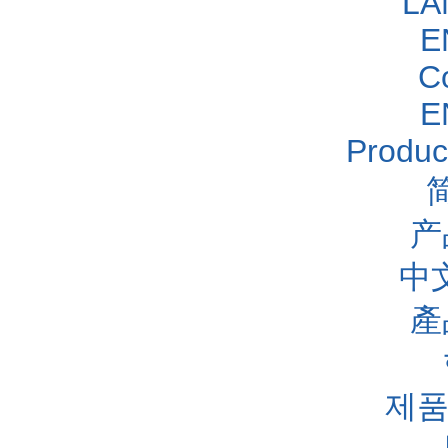
LA
E
C
E
Produc
产
中
產
제품