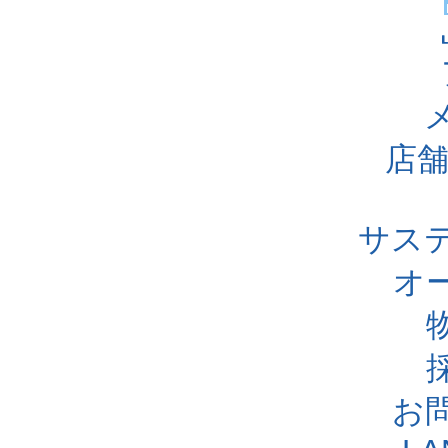
店舗
サス
オ
お