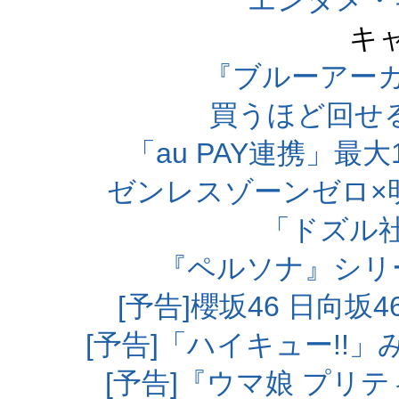
エンタメ・
キ
『ブルーアー
買うほど回せ
「au PAY連携」最大
ゼンレスゾーンゼロ×
「ドズル
『ペルソナ』シリ
[予告]櫻坂46 日向
[予告]「ハイキュー!!
[予告]『ウマ娘 プリ