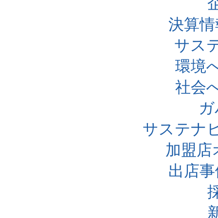
決算情
サス
環境
社会
ガ
サステナ
加盟店
出店事