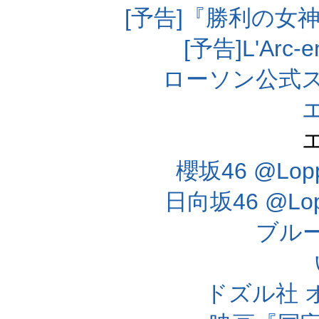
[予告]『勝利の女
[予告]L'Arc
ローソン公式
櫻坂46 @Lo
日向坂46 @L
ブル
ドズル社 