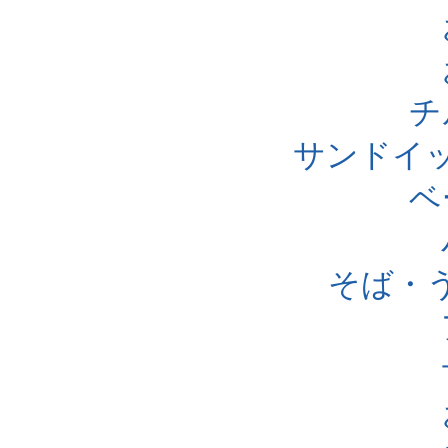
チ
サンドイ
ベ
そば・