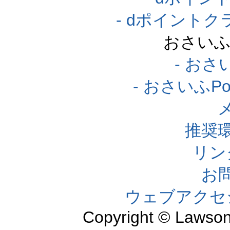
- dポイント
おさいふ
- おさ
- おさいふP
推奨
リン
お
ウェブアクセ
Copyright © Lawson,