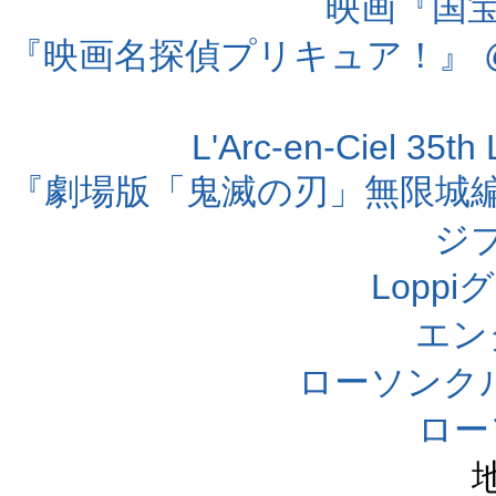
映画『国宝』
『映画名探偵プリキュア！』 @
L'Arc-en-Ciel 35t
『劇場版「鬼滅の刃」無限城編 第
ジ
Lopp
エン
ローソンク
ロー