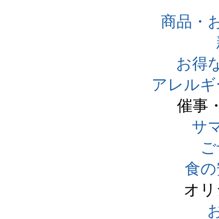
商品・
お得
アレルギ
催事
サ
ご
食の
オリ