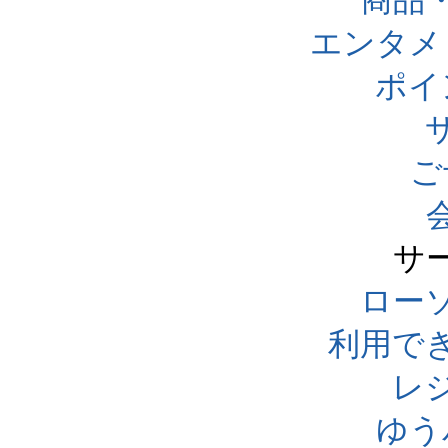
商品
エンタメ
ポイ
ご
サ
ローソ
利用で
レ
ゆう