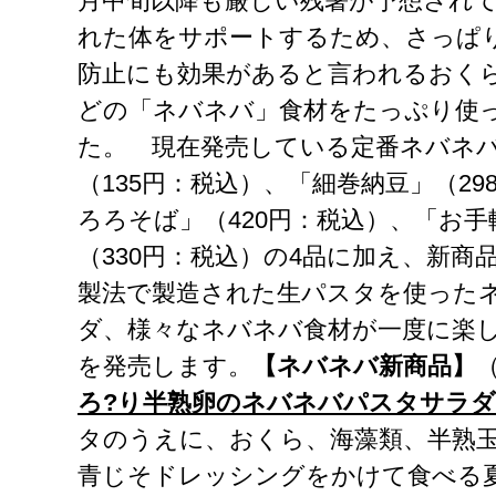
月中旬以降も厳しい残暑が予想され
れた体をサポートするため、さっぱ
防止にも効果があると言われるおく
どの「ネバネバ」食材をたっぷり使
た。 現在発売している定番ネバネバ
（135円：税込）、「細巻納豆」（2
ろろそば」（420円：税込）、「お
（330円：税込）の4品に加え、新商
製法で製造された生パスタを使った
ダ、様々なネバネバ食材が一度に楽
を発売します。
【ネバネバ新商品】
ろ?り半熟卵のネバネバパスタサラダ」
タのうえに、おくら、海藻類、半熟
青じそドレッシングをかけて食べる