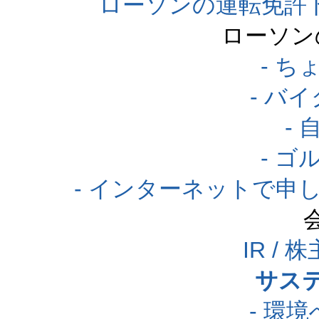
ローソンの運転免許
ローソン
- 
- バ
-
- 
- インターネットで申
IR /
サス
- 環