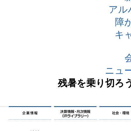
アル
障
キ
ニュ
残暑を乗り切ろ