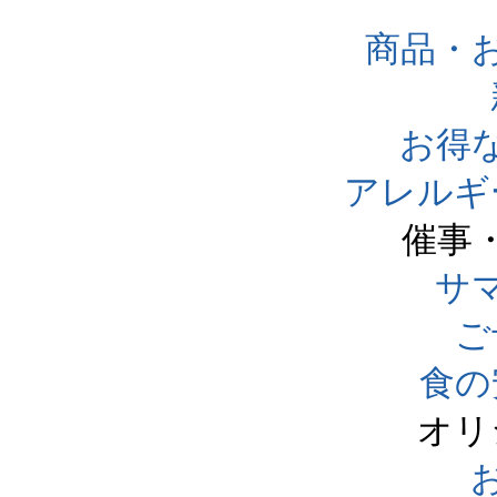
商品・
お得
アレルギ
催事
サ
ご
食の
オリ