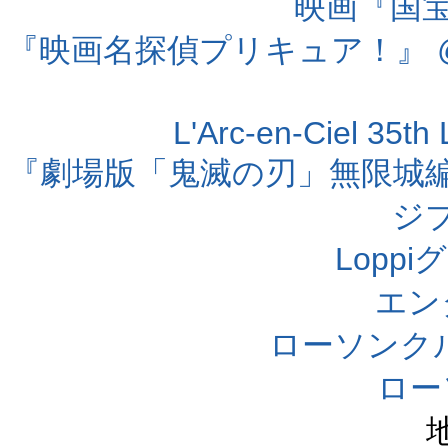
映画『国宝』
『映画名探偵プリキュア！』 @
L'Arc-en-Ciel 35t
『劇場版「鬼滅の刃」無限城編 第
ジ
Lopp
エン
ローソンク
ロー