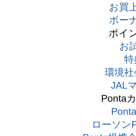
お買
ボー
ポイ
お
特
環境社
JA
Pont
Pon
ローソンP