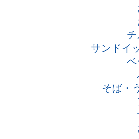
チ
サンドイ
ベ
そば・