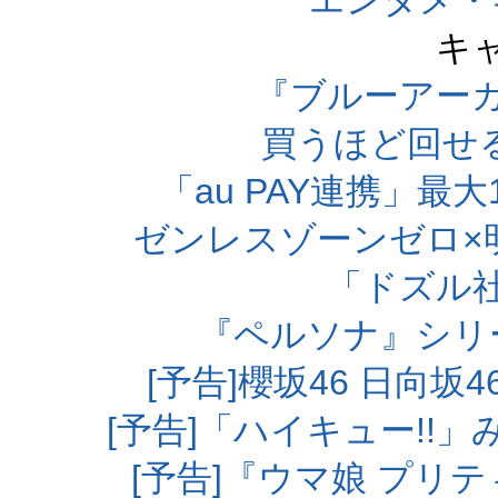
エンタメ・
キ
『ブルーアー
買うほど回せ
「au PAY連携」最大
ゼンレスゾーンゼロ×
「ドズル
『ペルソナ』シリ
[予告]櫻坂46 日向
[予告]「ハイキュー!!
[予告]『ウマ娘 プリ