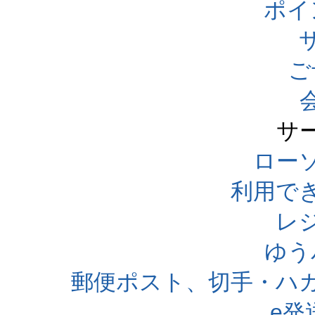
ポイ
ご
サ
ローソ
利用で
レ
ゆう
郵便ポスト、切手・ハ
e発