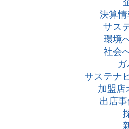
決算情
サス
環境
社会
ガ
サステナ
加盟店
出店事