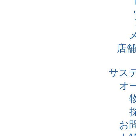
店舗
サス
オ
お