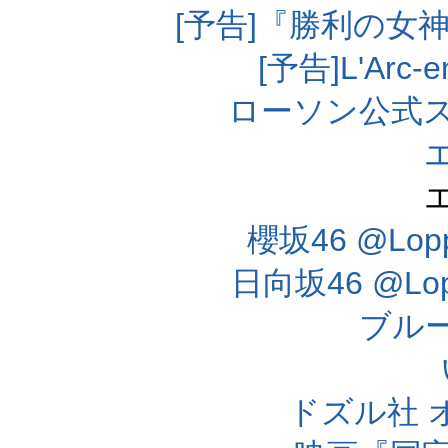
[予告]『勝利の女
[予告]L'Arc
ローソン公式
櫻坂46 @Lo
日向坂46 @L
ブル
ドズル社 