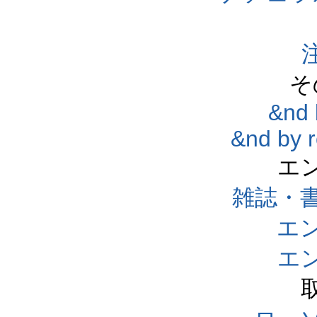
そ
&nd 
&nd by 
エ
雑誌・
エ
エ