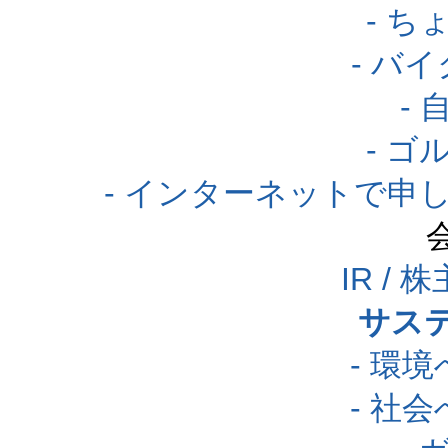
- 
- バ
-
- 
- インターネットで申
IR /
サス
- 環
- 社