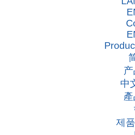
LA
E
C
E
Produc
产
中
產
제품