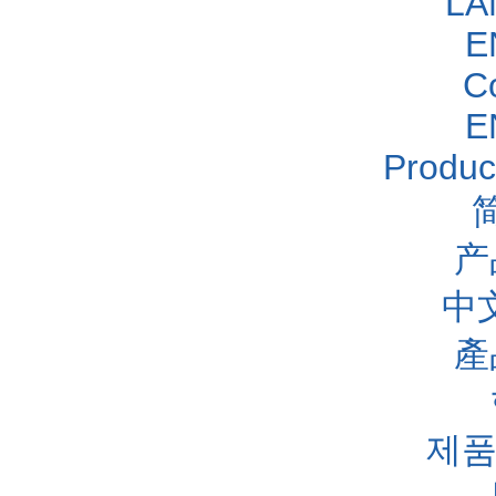
LA
E
C
E
Produc
产
中
產
제품