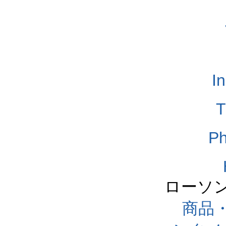
I
T
Ph
ローソ
商品