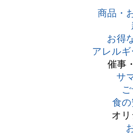
商品・
お得
アレルギ
催事
サ
ご
食の
オリ