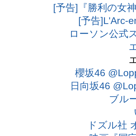
[予告]『勝利の女
[予告]L'Arc
ローソン公式
櫻坂46 @Lo
日向坂46 @L
ブル
ドズル社 