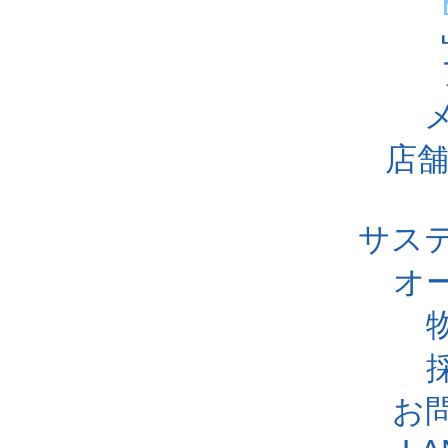
店舗
サス
オ
お