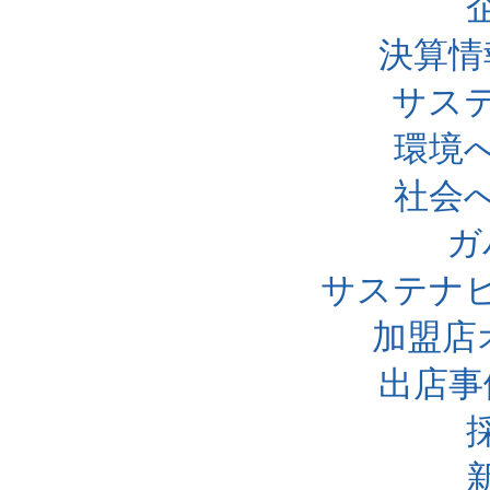
決算情
サス
環境
社会
ガ
サステナ
加盟店
出店事