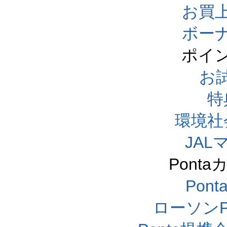
お買
ボー
ポイ
お
特
環境社
JA
Pont
Pon
ローソンP