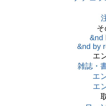
そ
&nd 
&nd by 
エ
雑誌・
エ
エ