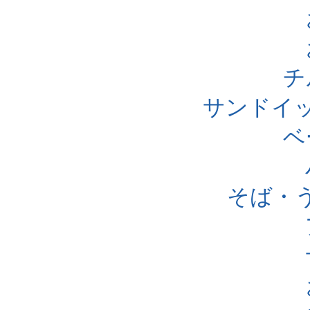
チ
サンドイ
ベ
そば・