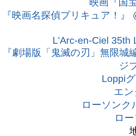
映画『国宝』
『映画名探偵プリキュア！』 @
L'Arc-en-Ciel 35t
『劇場版「鬼滅の刃」無限城編 第
ジ
Lopp
エン
ローソンク
ロー