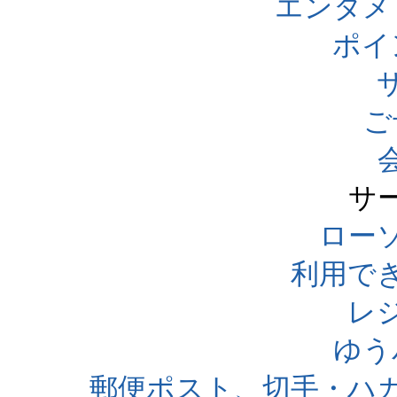
エンタメ
ポイ
ご
サ
ローソ
利用で
レ
ゆう
郵便ポスト、切手・ハ