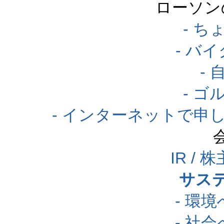
ローソン
- 
- バ
-
- 
- インターネットで申
IR /
サス
- 環
- 社