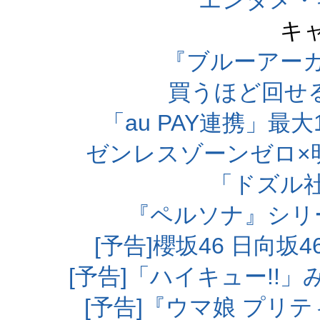
エンタメ・
キ
『ブルーアー
買うほど回せ
「au PAY連携」最大
ゼンレスゾーンゼロ×
「ドズル
『ペルソナ』シリ
[予告]櫻坂46 日向
[予告]「ハイキュー!!
[予告]『ウマ娘 プリ