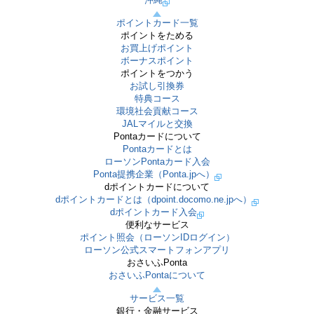
ポイントカード一覧
ポイントをためる
お買上げポイント
ボーナスポイント
ポイントをつかう
お試し引換券
特典コース
環境社会貢献コース
JALマイルと交換
Pontaカードについて
Pontaカードとは
ローソンPontaカード入会
Ponta提携企業（Ponta.jpへ）
dポイントカードについて
dポイントカードとは（dpoint.docomo.ne.jpへ）
dポイントカード入会
便利なサービス
ポイント照会（ローソンIDログイン）
ローソン公式スマートフォンアプリ
おさいふPonta
おさいふPontaについて
サービス一覧
銀行・金融サービス