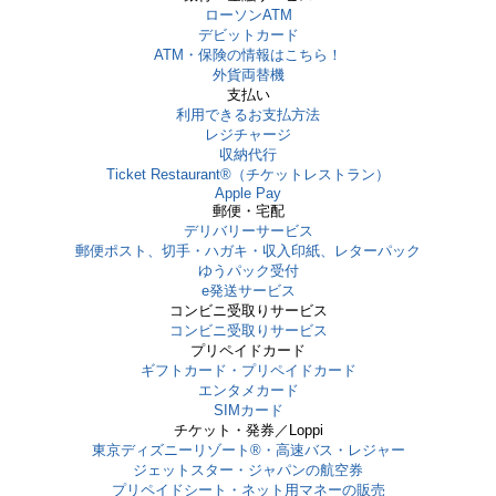
ローソンATM
デビットカード
ATM・保険の情報はこちら！
外貨両替機
支払い
利用できるお支払方法
レジチャージ
収納代行
Ticket Restaurant®（チケットレストラン）
Apple Pay
郵便・宅配
デリバリーサービス
郵便ポスト、切手・ハガキ・収入印紙、レターパック
ゆうパック受付
e発送サービス
コンビニ受取りサービス
コンビニ受取りサービス
プリペイドカード
ギフトカード・プリペイドカード
エンタメカード
SIMカード
チケット・発券／Loppi
東京ディズニーリゾート®・⾼速バス・レジャー
ジェットスター・ジャパンの航空券
プリペイドシート・ネット用マネーの販売