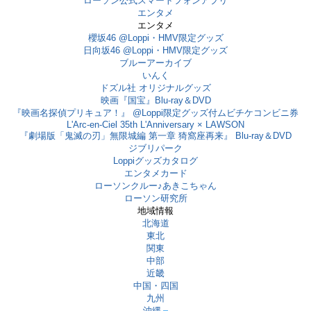
ローソン公式スマートフォンアプリ
エンタメ
エンタメ
櫻坂46 @Loppi・HMV限定グッズ
日向坂46 @Loppi・HMV限定グッズ
ブルーアーカイブ
いんく
ドズル社 オリジナルグッズ
映画『国宝』Blu-ray＆DVD
『映画名探偵プリキュア！』 @Loppi限定グッズ付ムビチケコンビニ券
L'Arc-en-Ciel 35th L'Anniversary × LAWSON
『劇場版「鬼滅の刃」無限城編 第一章 猗窩座再来』 Blu-ray＆DVD
ジブリパーク
Loppiグッズカタログ
エンタメカード
ローソンクルー♪あきこちゃん
ローソン研究所
地域情報
北海道
東北
関東
中部
近畿
中国・四国
九州
沖縄