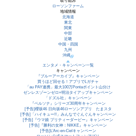
取り組み
ローソンファーム
地域情報
北海道
東北
関東
中部
近畿
中国・四国
九州
沖縄
エンタメ・キャンペーン一覧
キャンペーン
『ブルーアーカイブ』キャンペーン
買うほど回せる！アプリでLガチャ
「au PAY連携」最大100万Pontaポイント山分け
ゼンレスゾーンゼロ×明治タイアップキャンペーン
「ドズル社」キャンペーン
『ペルソナ』シリーズ30周年キャンペーン
[予告]櫻坂46 日向坂46ローソンアプリ たまスタ
[予告]「ハイキュー!!」みんなでぐんぐんキャンペーン
[予告]『ウマ娘 プリティーダービー』キャンペーン
[予告]『勝利の女神：NIKKE』キャンペーン
[予告]L'Arc-en-Cielキャンペーン