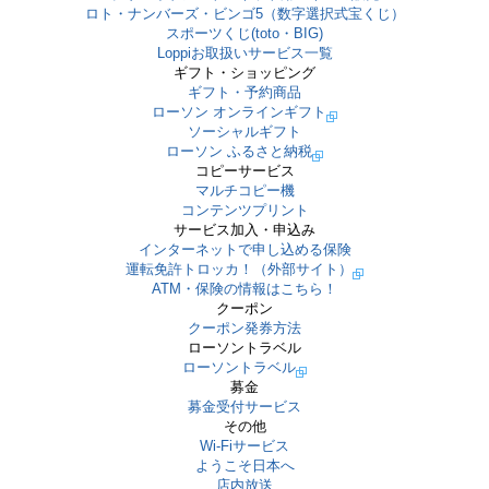
ロト・ナンバーズ・ビンゴ5（数字選択式宝くじ）
スポーツくじ(toto・BIG)
Loppiお取扱いサービス一覧
ギフト・ショッピング
ギフト・予約商品
ローソン オンラインギフト
ソーシャルギフト
ローソン ふるさと納税
コピーサービス
マルチコピー機
コンテンツプリント
サービス加入・申込み
インターネットで申し込める保険
運転免許トロッカ！（外部サイト）
ATM・保険の情報はこちら！
クーポン
クーポン発券方法
ローソントラベル
ローソントラベル
募金
募金受付サービス
その他
Wi-Fiサービス
ようこそ日本へ
店内放送