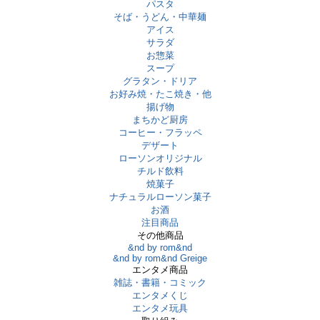
パスタ
そば・うどん・中華麺
アイス
サラダ
お惣菜
スープ
グラタン・ドリア
お好み焼・たこ焼き・他
揚げ物
まちかど厨房
コーヒー・フラッペ
デザート
ローソンオリジナル
チルド飲料
焼菓子
ナチュラルローソン菓子
お酒
注目商品
その他商品
&nd by rom&nd
&nd by rom&nd Greige
エンタメ商品
雑誌・書籍・コミック
エンタメくじ
エンタメ玩具