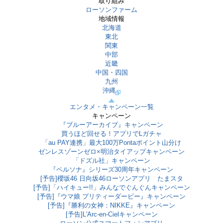
取り組み
ローソンファーム
地域情報
北海道
東北
関東
中部
近畿
中国・四国
九州
沖縄
エンタメ・キャンペーン一覧
キャンペーン
『ブルーアーカイブ』キャンペーン
買うほど回せる！アプリでLガチャ
「au PAY連携」最大100万Pontaポイント山分け
ゼンレスゾーンゼロ×明治タイアップキャンペーン
「ドズル社」キャンペーン
『ペルソナ』シリーズ30周年キャンペーン
[予告]櫻坂46 日向坂46ローソンアプリ たまスタ
[予告]「ハイキュー!!」みんなでぐんぐんキャンペーン
[予告]『ウマ娘 プリティーダービー』キャンペーン
[予告]『勝利の女神：NIKKE』キャンペーン
[予告]L'Arc-en-Cielキャンペーン