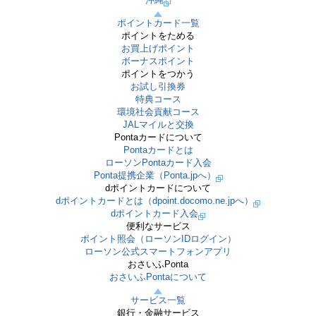
ポイントカード一覧
ポイントをためる
お買上げポイント
ボーナスポイント
ポイントをつかう
お試し引換券
特典コース
環境社会貢献コース
JALマイルと交換
Pontaカードについて
Pontaカードとは
ローソンPontaカード入会
Ponta提携企業（Ponta.jpへ）
dポイントカードについて
dポイントカードとは（dpoint.docomo.ne.jpへ）
dポイントカード入会
便利なサービス
ポイント照会（ローソンIDログイン）
ローソン公式スマートフォンアプリ
おさいふPonta
おさいふPontaについて
サービス一覧
銀行・金融サービス