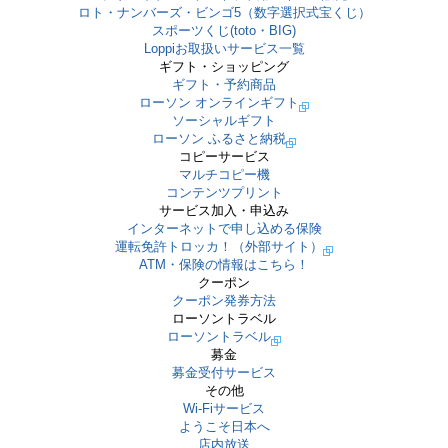
ロト・ナンバーズ・ビンゴ5（数字選択式宝くじ）
スポーツくじ(toto・BIG)
Loppiお取扱いサービス一覧
ギフト・ショッピング
ギフト・予約商品
ローソン オンラインギフト
ソーシャルギフト
ローソン ふるさと納税
コピーサービス
マルチコピー機
コンテンツプリント
サービス加入・申込み
インターネットで申し込める保険
運転免許トロッカ！（外部サイト）
ATM・保険の情報はこちら！
クーポン
クーポン発券方法
ローソントラベル
ローソントラベル
募金
募金受付サービス
その他
Wi-Fiサービス
ようこそ日本へ
店内放送