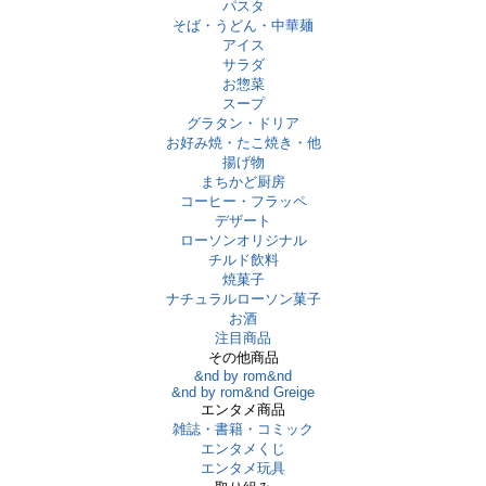
パスタ
そば・うどん・中華麺
アイス
サラダ
お惣菜
スープ
グラタン・ドリア
お好み焼・たこ焼き・他
揚げ物
まちかど厨房
コーヒー・フラッペ
デザート
ローソンオリジナル
チルド飲料
焼菓子
ナチュラルローソン菓子
お酒
注目商品
その他商品
&nd by rom&nd
&nd by rom&nd Greige
エンタメ商品
雑誌・書籍・コミック
エンタメくじ
エンタメ玩具