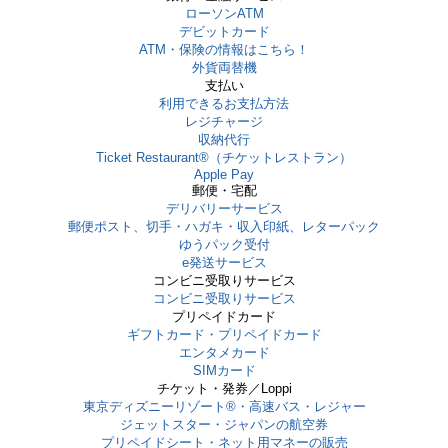
ローソンATM
デビットカード
ATM・保険の情報はこちら！
外貨両替機
支払い
利用できるお支払方法
レジチャージ
収納代行
Ticket Restaurant®（チケットレストラン）
Apple Pay
郵便・宅配
デリバリーサービス
郵便ポスト、切手・ハガキ・収入印紙、レターパック
ゆうパック受付
e発送サービス
コンビニ受取りサービス
コンビニ受取りサービス
プリペイドカード
ギフトカード・プリペイドカード
エンタメカード
SIMカード
チケット・発券／Loppi
東京ディズニーリゾート®・⾼速バス・レジャー
ジェットスター・ジャパンの航空券
プリペイドシート・ネット用マネーの販売