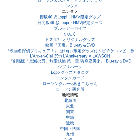
ローソン公式スマートフォンアプリ
エンタメ
エンタメ
櫻坂46 @Loppi・HMV限定グッズ
日向坂46 @Loppi・HMV限定グッズ
ブルーアーカイブ
いんく
ドズル社 オリジナルグッズ
映画『国宝』Blu-ray＆DVD
『映画名探偵プリキュア！』 @Loppi限定グッズ付ムビチケコンビニ券
L'Arc-en-Ciel 35th L'Anniversary × LAWSON
『劇場版「鬼滅の刃」無限城編 第一章 猗窩座再来』 Blu-ray＆DVD
ジブリパーク
Loppiグッズカタログ
エンタメカード
ローソンクルー♪あきこちゃん
ローソン研究所
地域情報
北海道
東北
関東
中部
近畿
中国・四国
九州
沖縄