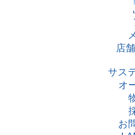
店舗
サス
オ
お