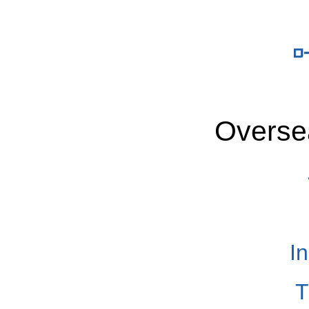
Overse
I
T