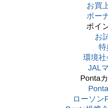
お買
ボー
ポイ
お
特
環境社
JA
Pont
Pon
ローソンP