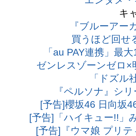
エンタメ・
キ
『ブルーアー
買うほど回せ
「au PAY連携」最大
ゼンレスゾーンゼロ×
「ドズル
『ペルソナ』シリ
[予告]櫻坂46 日向
[予告]「ハイキュー!!
[予告]『ウマ娘 プリ