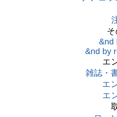
そ
&nd 
&nd by 
エ
雑誌・
エ
エ