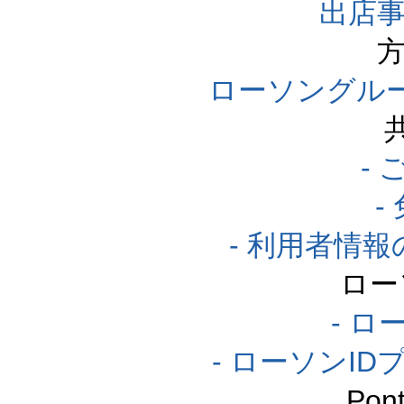
出店事
方
ローソングル
-
-
- 利用者情
ロー
- ロ
- ローソンI
Po