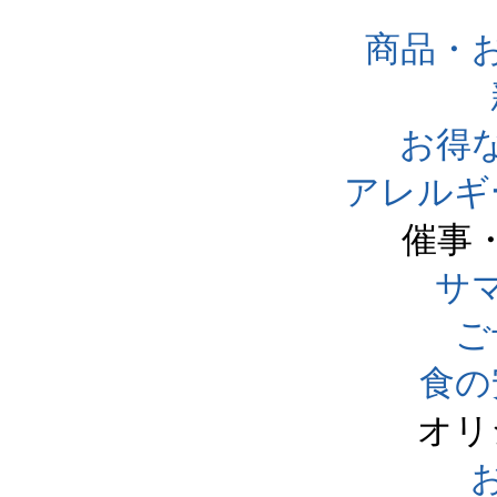
商品・
お得
アレルギ
催事
サ
ご
食の
オリ