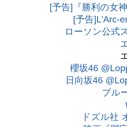
[予告]『勝利の女
[予告]L'Arc
ローソン公式
櫻坂46 @Lo
日向坂46 @L
ブル
ドズル社 