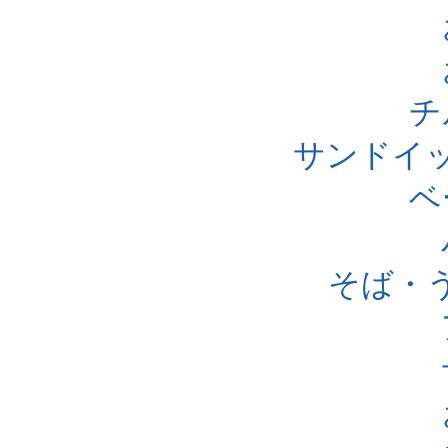
チ
サンドイ
ベ
そば・