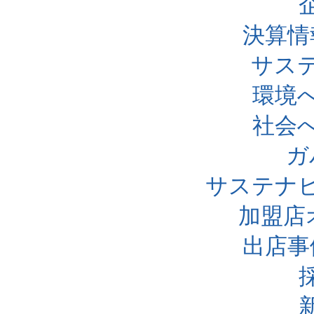
決算情
サス
環境
社会
ガ
サステナ
加盟店
出店事