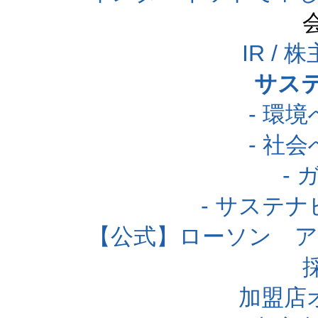
IR /
サス
- 環
- 社
-
- サステ
【公式】ローソン 
加盟店