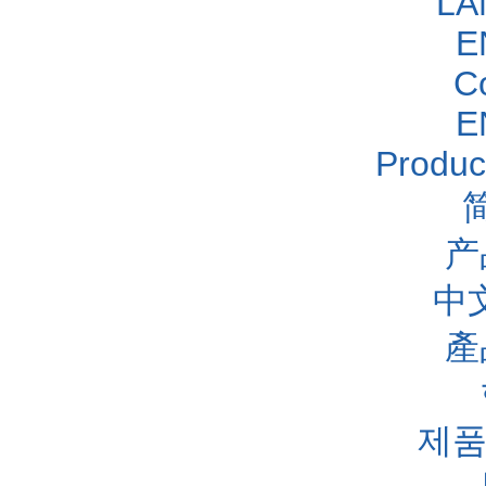
LA
E
C
E
Produc
产
中
產
제품