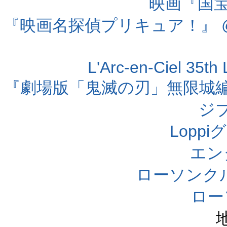
映画『国宝』
『映画名探偵プリキュア！』 @
L'Arc-en-Ciel 35t
『劇場版「鬼滅の刃」無限城編 第
ジ
Lopp
エン
ローソンク
ロー