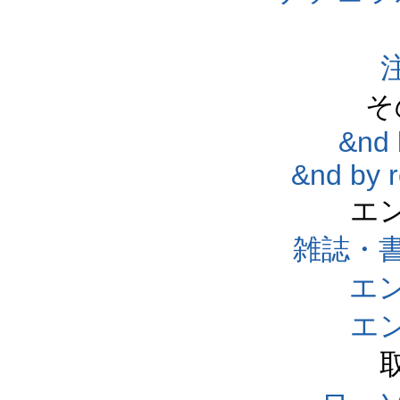
そ
&nd 
&nd by 
エ
雑誌・
エ
エ