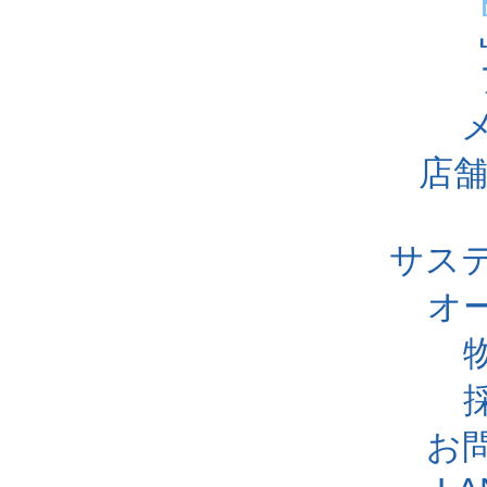
店舗
サス
オ
お