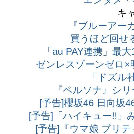
エンタメ・
キ
『ブルーアー
買うほど回せ
「au PAY連携」最大
ゼンレスゾーンゼロ×
「ドズル
『ペルソナ』シリ
[予告]櫻坂46 日向
[予告]「ハイキュー!!
[予告]『ウマ娘 プリ