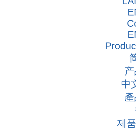
LA
E
C
E
Produc
产
中
產
제품