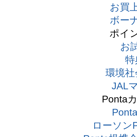
お買
ボー
ポイ
お
特
環境社
JA
Pont
Pon
ローソンP