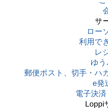
ご
サ
ローソ
利用で
レ
ゆう
郵便ポスト、切手・ハ
e発
電子決済
Lop