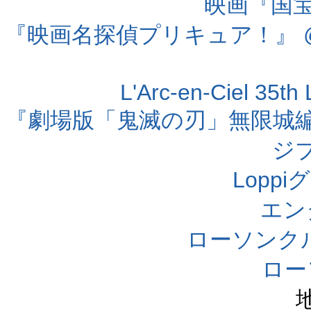
映画『国宝』
『映画名探偵プリキュア！』 @
L'Arc-en-Ciel 35t
『劇場版「鬼滅の刃」無限城編 第
ジ
Lopp
エン
ローソンク
ロー