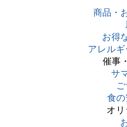
商品・
お得
アレルギ
催事
サ
ご
食の
オリ