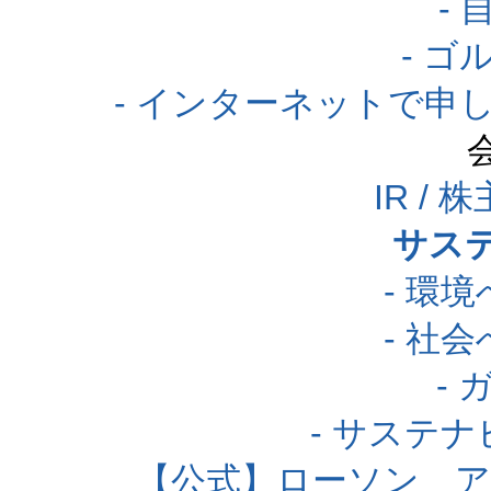
-
- 
- インターネットで申
IR /
サス
- 環
- 社
-
- サステ
【公式】ローソン 