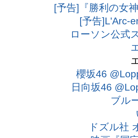
[予告]『勝利の女
[予告]L'Arc
ローソン公式
櫻坂46 @Lo
日向坂46 @L
ブル
ドズル社 