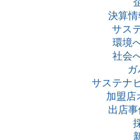
決算情
サス
環境
社会
ガ
サステナ
加盟店
出店事