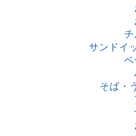
チ
サンドイ
ベ
そば・