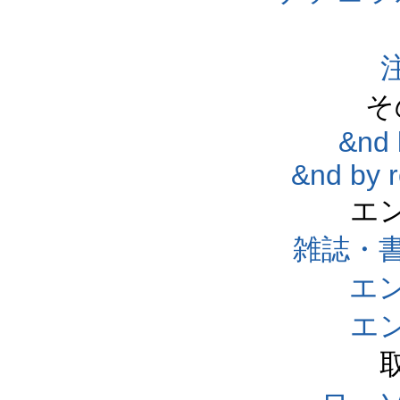
そ
&nd 
&nd by 
エ
雑誌・
エ
エ