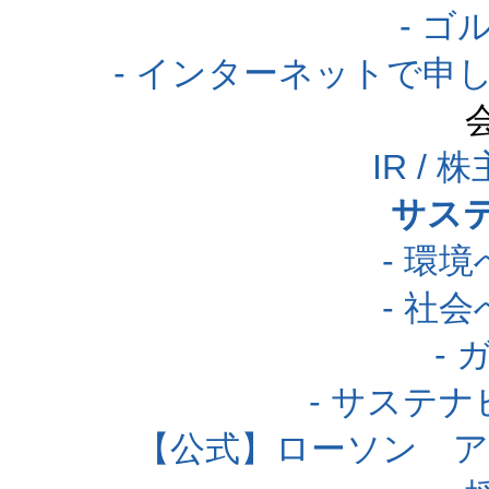
- 
- インターネットで申
IR /
サス
- 環
- 社
-
- サステ
【公式】ローソン 