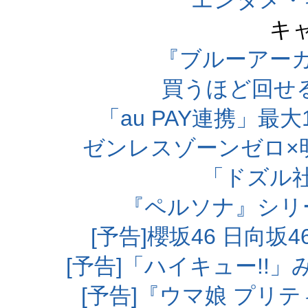
エンタメ・
キ
『ブルーアー
買うほど回せ
「au PAY連携」最大
ゼンレスゾーンゼロ×
「ドズル
『ペルソナ』シリ
[予告]櫻坂46 日向
[予告]「ハイキュー!!
[予告]『ウマ娘 プリ