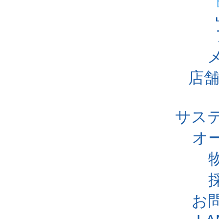
店舗
サス
オ
お