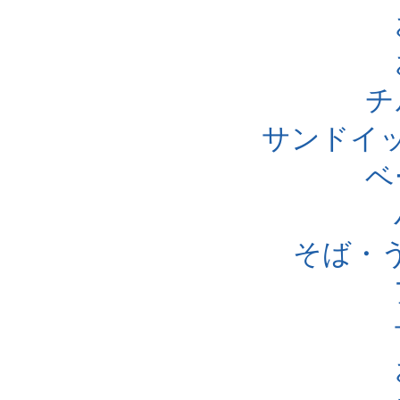
チ
サンドイ
ベ
そば・