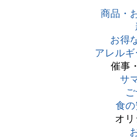
商品・
お得
アレルギ
催事
サ
ご
食の
オリ