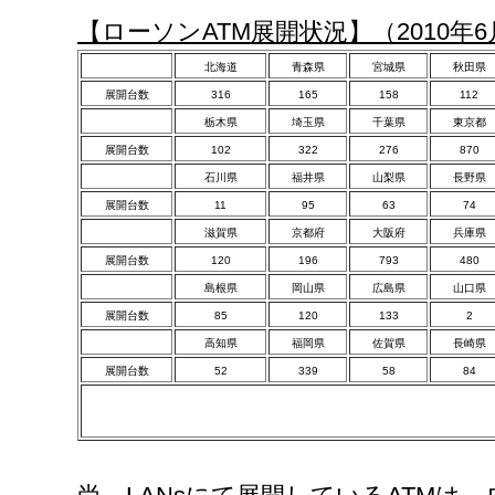
【ローソンATM展開状況】（2010年
北海道
青森県
宮城県
秋田県
展開台数
316
165
158
112
栃木県
埼玉県
千葉県
東京都
展開台数
102
322
276
870
石川県
福井県
山梨県
長野県
展開台数
11
95
63
74
滋賀県
京都府
大阪府
兵庫県
展開台数
120
196
793
480
島根県
岡山県
広島県
山口県
展開台数
85
120
133
2
高知県
福岡県
佐賀県
長崎県
展開台数
52
339
58
84