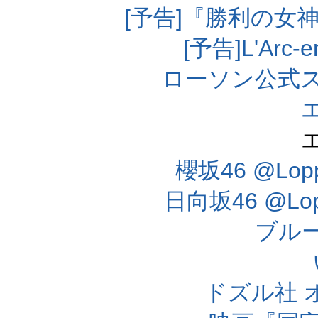
[予告]『勝利の女
[予告]L'Arc
ローソン公式
櫻坂46 @Lo
日向坂46 @L
ブル
ドズル社 