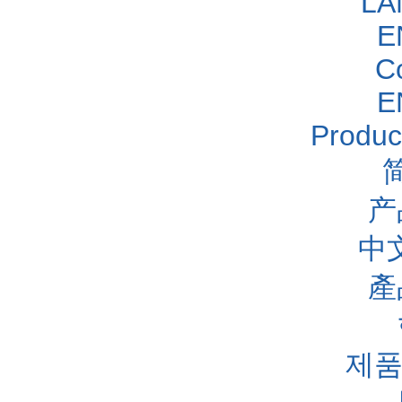
LA
E
C
E
Produc
产
中
產
제품