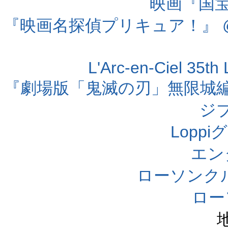
映画『国宝』
『映画名探偵プリキュア！』 @
L'Arc-en-Ciel 35t
『劇場版「鬼滅の刃」無限城編 第
ジ
Lopp
エン
ローソンク
ロー