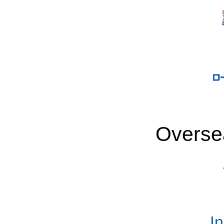
Overse
I