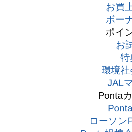
お買
ボー
ポイ
お
特
環境社
JA
Pont
Pon
ローソンP