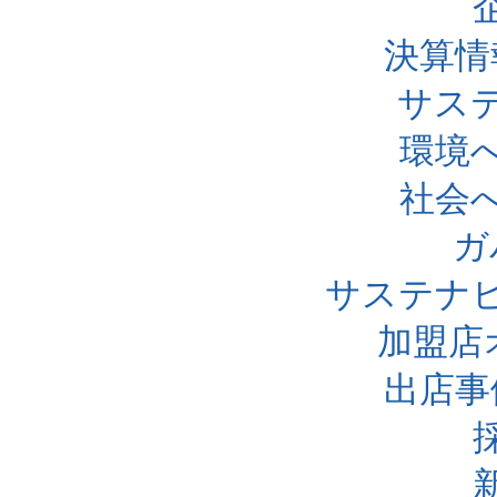
決算情
サス
環境
社会
ガ
サステナ
加盟店
出店事