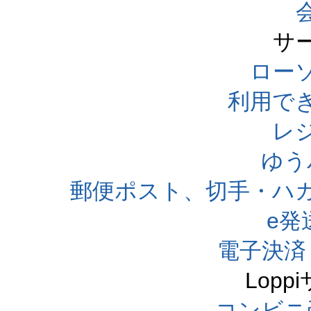
サ
ローソ
利用で
レ
ゆう
郵便ポスト、切手・ハ
e発
電子決済
Lop
コンビニ