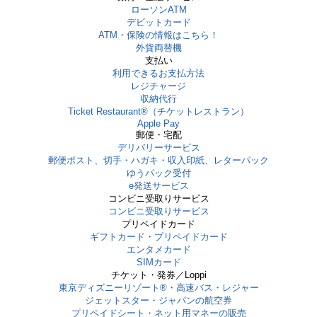
ローソンATM
デビットカード
ATM・保険の情報はこちら！
外貨両替機
支払い
利用できるお支払方法
レジチャージ
収納代行
Ticket Restaurant®（チケットレストラン）
Apple Pay
郵便・宅配
デリバリーサービス
郵便ポスト、切手・ハガキ・収入印紙、レターパック
ゆうパック受付
e発送サービス
コンビニ受取りサービス
コンビニ受取りサービス
プリペイドカード
ギフトカード・プリペイドカード
エンタメカード
SIMカード
チケット・発券／Loppi
東京ディズニーリゾート®・⾼速バス・レジャー
ジェットスター・ジャパンの航空券
プリペイドシート・ネット用マネーの販売