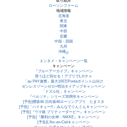
取り組み
ローソンファーム
地域情報
北海道
東北
関東
中部
近畿
中国・四国
九州
沖縄
エンタメ・キャンペーン一覧
キャンペーン
『ブルーアーカイブ』キャンペーン
買うほど回せる！アプリでLガチャ
「au PAY連携」最大100万Pontaポイント山分け
ゼンレスゾーンゼロ×明治タイアップキャンペーン
「ドズル社」キャンペーン
『ペルソナ』シリーズ30周年キャンペーン
[予告]櫻坂46 日向坂46ローソンアプリ たまスタ
[予告]「ハイキュー!!」みんなでぐんぐんキャンペーン
[予告]『ウマ娘 プリティーダービー』キャンペーン
[予告]『勝利の女神：NIKKE』キャンペーン
[予告]L'Arc-en-Cielキャンペーン