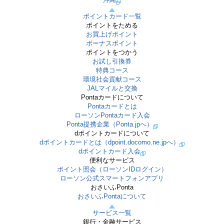
ポイントカード一覧
ポイントをためる
お買上げポイント
ボーナスポイント
ポイントをつかう
お試し引換券
特典コース
環境社会貢献コース
JALマイルと交換
Pontaカードについて
Pontaカードとは
ローソンPontaカード入会
Ponta提携企業（Ponta.jpへ）
dポイントカードについて
dポイントカードとは（dpoint.docomo.ne.jpへ）
dポイントカード入会
便利なサービス
ポイント照会（ローソンIDログイン）
ローソン公式スマートフォンアプリ
おさいふPonta
おさいふPontaについて
サービス一覧
銀行・金融サービス