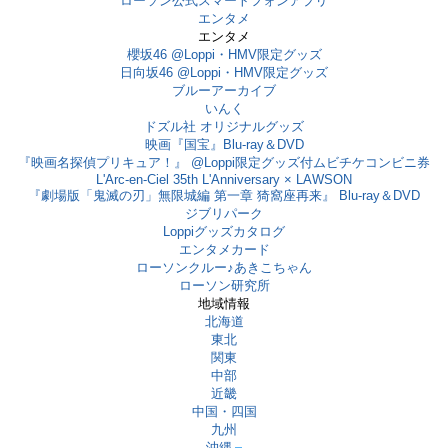
ローソン公式スマートフォンアプリ
エンタメ
エンタメ
櫻坂46 @Loppi・HMV限定グッズ
日向坂46 @Loppi・HMV限定グッズ
ブルーアーカイブ
いんく
ドズル社 オリジナルグッズ
映画『国宝』Blu-ray＆DVD
『映画名探偵プリキュア！』 @Loppi限定グッズ付ムビチケコンビニ券
L'Arc-en-Ciel 35th L'Anniversary × LAWSON
『劇場版「鬼滅の刃」無限城編 第一章 猗窩座再来』 Blu-ray＆DVD
ジブリパーク
Loppiグッズカタログ
エンタメカード
ローソンクルー♪あきこちゃん
ローソン研究所
地域情報
北海道
東北
関東
中部
近畿
中国・四国
九州
沖縄