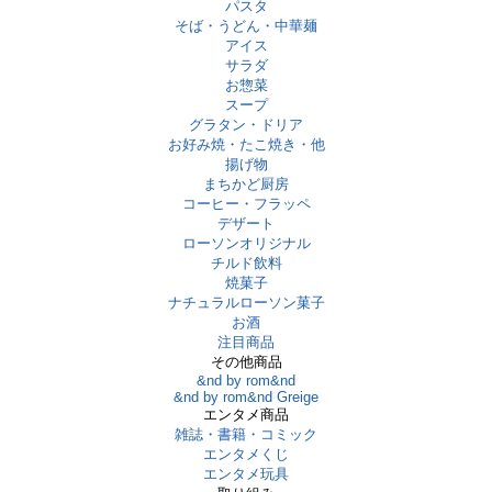
パスタ
そば・うどん・中華麺
アイス
サラダ
お惣菜
スープ
グラタン・ドリア
お好み焼・たこ焼き・他
揚げ物
まちかど厨房
コーヒー・フラッペ
デザート
ローソンオリジナル
チルド飲料
焼菓子
ナチュラルローソン菓子
お酒
注目商品
その他商品
&nd by rom&nd
&nd by rom&nd Greige
エンタメ商品
雑誌・書籍・コミック
エンタメくじ
エンタメ玩具