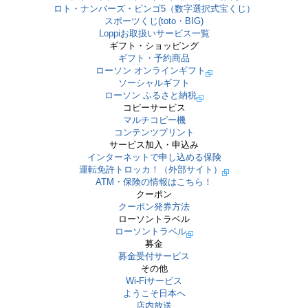
ロト・ナンバーズ・ビンゴ5（数字選択式宝くじ）
スポーツくじ(toto・BIG)
Loppiお取扱いサービス一覧
ギフト・ショッピング
ギフト・予約商品
ローソン オンラインギフト
ソーシャルギフト
ローソン ふるさと納税
コピーサービス
マルチコピー機
コンテンツプリント
サービス加入・申込み
インターネットで申し込める保険
運転免許トロッカ！（外部サイト）
ATM・保険の情報はこちら！
クーポン
クーポン発券方法
ローソントラベル
ローソントラベル
募金
募金受付サービス
その他
Wi-Fiサービス
ようこそ日本へ
店内放送