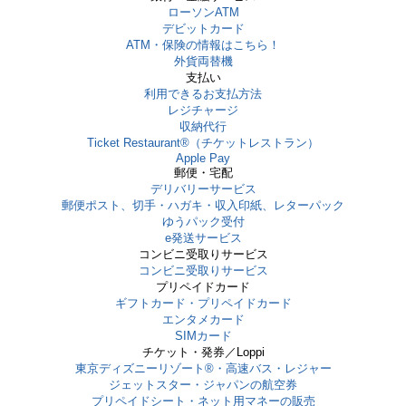
ローソンATM
デビットカード
ATM・保険の情報はこちら！
外貨両替機
支払い
利用できるお支払方法
レジチャージ
収納代行
Ticket Restaurant®（チケットレストラン）
Apple Pay
郵便・宅配
デリバリーサービス
郵便ポスト、切手・ハガキ・収入印紙、レターパック
ゆうパック受付
e発送サービス
コンビニ受取りサービス
コンビニ受取りサービス
プリペイドカード
ギフトカード・プリペイドカード
エンタメカード
SIMカード
チケット・発券／Loppi
東京ディズニーリゾート®・⾼速バス・レジャー
ジェットスター・ジャパンの航空券
プリペイドシート・ネット用マネーの販売