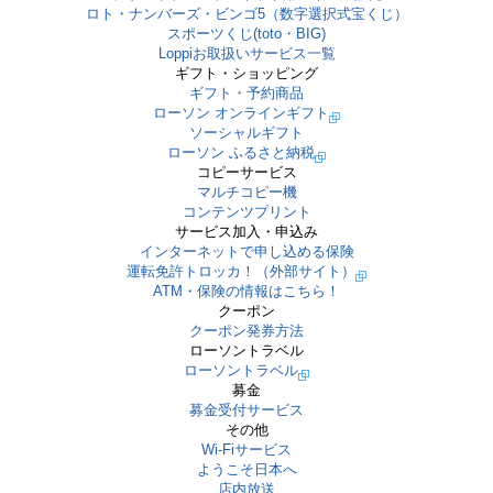
ロト・ナンバーズ・ビンゴ5（数字選択式宝くじ）
スポーツくじ(toto・BIG)
Loppiお取扱いサービス一覧
ギフト・ショッピング
ギフト・予約商品
ローソン オンラインギフト
ソーシャルギフト
ローソン ふるさと納税
コピーサービス
マルチコピー機
コンテンツプリント
サービス加入・申込み
インターネットで申し込める保険
運転免許トロッカ！（外部サイト）
ATM・保険の情報はこちら！
クーポン
クーポン発券方法
ローソントラベル
ローソントラベル
募金
募金受付サービス
その他
Wi-Fiサービス
ようこそ日本へ
店内放送