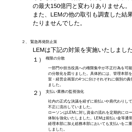
の最大150億円と変わりありません。
また、LEMの他の取引も調査した結
たりませんでした。
２、
緊急再発防止策
LEMは下記の対策を実施いたしまし
権限の分散
１）
一部門や担当役員への権限集中が不正行為を可
の分散化を図りました。具体的には、管理本部
室・経営企画室の4つに分けそれぞれに個別の責
ました。
支払い業務の監視強化
２）
社内の正式な決議を経ずに前払いや肩代わりし
不正に流出していました。
ローソンはLEMに対し資金の流れを定期的にロ
体制を強化いたしました。LEMは前払い金等通
経理本部に加え総務本部においても支払いを二
しました。