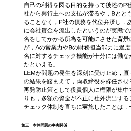
自己の利得を図る目的を持って後述のP
社から興行主への支払が滞るや，Bとと
ることなく，P社の債務を代位弁済し，
に会社資金を流出したというのが実態で
名をしてかかる所為を可能にさせた背景
が，Aの営業力やBの財務担当能力に過
名に対するチェック機能が十分には働な
たといえる。
LEMが問題の発生を深刻に受け止め，
の結果を踏まえて，両取締役を辞任させ
再発防止策として役員個人に権限が集中
りも，多額の資金が不正に社外流出する
チェック体制を直ちに実施したことは，
第三 本件問題の事実関係