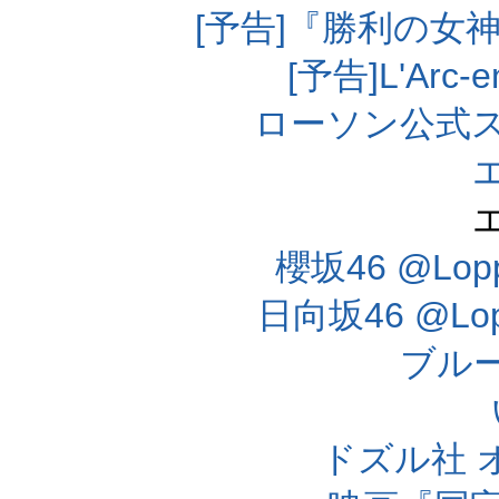
[予告]『勝利の女
[予告]L'Arc
ローソン公式
櫻坂46 @Lo
日向坂46 @L
ブル
ドズル社 