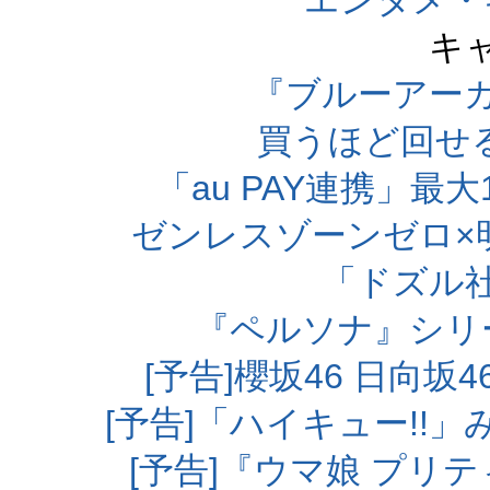
エンタメ・
キ
『ブルーアー
買うほど回せ
「au PAY連携」最大
ゼンレスゾーンゼロ×
「ドズル
『ペルソナ』シリ
[予告]櫻坂46 日向
[予告]「ハイキュー!!
[予告]『ウマ娘 プリ