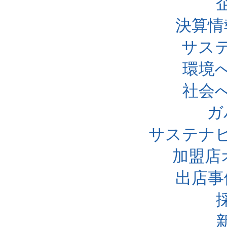
決算情
サス
環境
社会
ガ
サステナ
加盟店
出店事