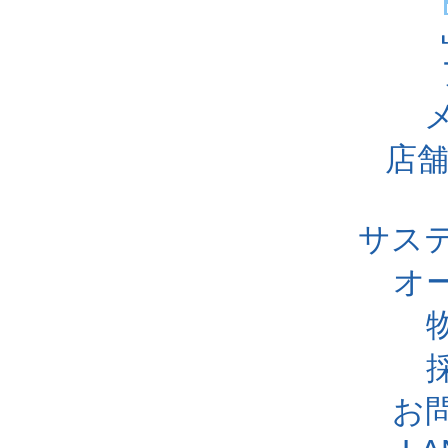
店舗
サス
オ
お