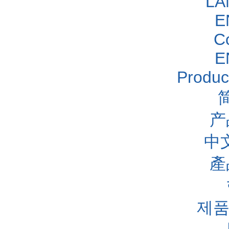
LA
E
C
E
Produc
产
中
產
제품