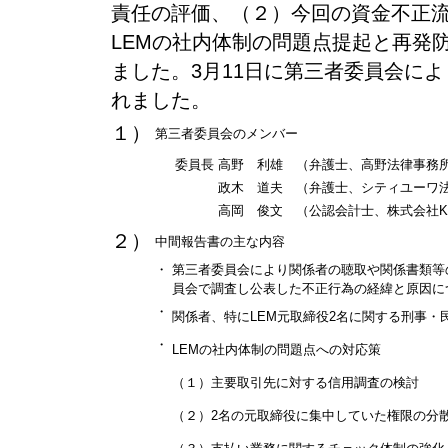
責任の評価、（２）今回の資金不正流
LEMの社内体制の問題点提起と再発
ました。3月11日に第三者委員会に
れました。
１）
第三者委員会のメンバー
委員長
高野 利雄 （弁護士、高野法律事務
政木 道夫 （弁護士、シティユーワ
高岡 俊文 （公認会計士、株式会社K
２）
中間報告書の主な内容
・
第三者委員会により関係者の聴取や関係書類等
員会で調査し公表した不正行為の経緯と原因に
・
関係者、特にLEM元取締役2名に関する刑事
・
LEMの社内体制の問題点への対応策
（１）主要取引先に対する信用調査の検討
（２）2名の元取締役に集中していた権限の分