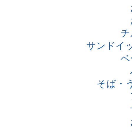
チ
サンドイ
ベ
そば・