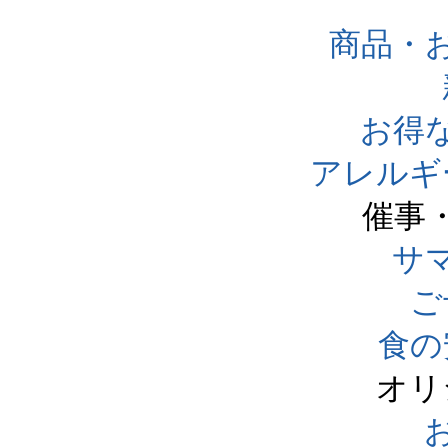
商品・
お得
アレルギ
催事
サ
ご
食の
オリ