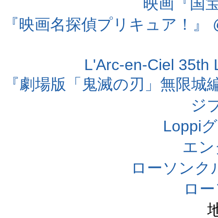
映画『国宝』
『映画名探偵プリキュア！』 @
L'Arc-en-Ciel 35t
『劇場版「鬼滅の刃」無限城編 第
ジ
Lopp
エン
ローソンク
ロー