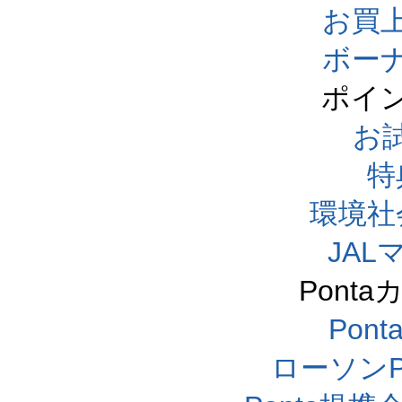
お買
ボー
ポイ
お
特
環境社
JA
Pont
Pon
ローソンP