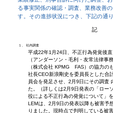
る事実関係の確認・調査、業務改善
す。その進捗状況につき、下記の通
記
１、
社内調査
平成22年1月24日、不正行為発覚後
（アンダーソン・毛利・友常法律事
（株式会社 KPMG FAS）の協力
社長CEO新浪剛史を委員長とした合
員会を発足させ、2月9日にその調査
た。（詳しくは2月9日発表の「ロー
役による不正行為の発覚について」
LEMは、2月9日の発表以降も被害
りました。現時点で判明している被害