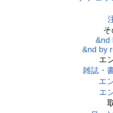
そ
&nd 
&nd by 
エ
雑誌・
エ
エ