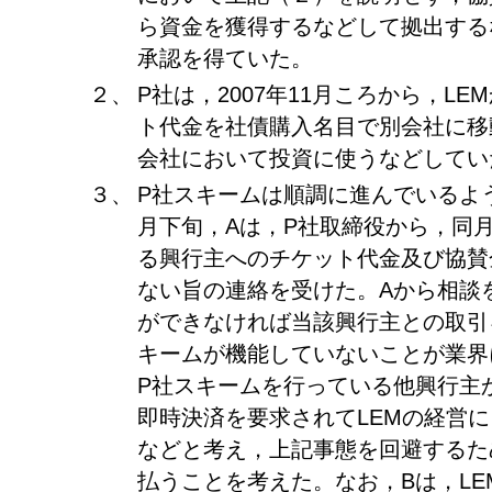
ら資金を獲得するなどして拠出する
承認を得ていた。
２、
P社は，2007年11月ころから，L
ト代金を社債購入名目で別会社に移
会社において投資に使うなどしてい
３、
P社スキームは順調に進んでいるよう
月下旬，Aは，P社取締役から，同月
る興行主へのチケット代金及び協賛
ない旨の連絡を受けた。Aから相談
ができなければ当該興行主との取引
キームが機能していないことが業界
P社スキームを行っている他興行主
即時決済を要求されてLEMの経営
などと考え，上記事態を回避するた
払うことを考えた。なお，Bは，L