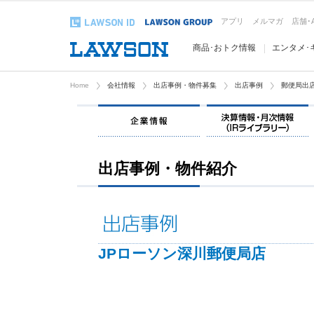
アプリ
メルマガ
店舗･
商品･おトク情報
エンタメ･
Home
会社情報
出店事例・物件募集
出店事例
郵便局出
企業情報
出店事例・物件紹介
JPローソン深川郵便局店