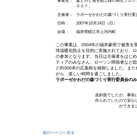
事業名：
森と川と海を結ぶ緑の再生プロジ
００７」
主催者：
ラポーゼかわだの森づくり実行委
日時：
2007年10月14日（日）
会場：
福井県鯖江市上河内町
この事業は、2004年の福井豪雨で被害
球温暖化防止を目的に実施されており、ロ
の参加となります。当日は主催者をはじめ
ティアのみなさん、ローソン関係者など総
ど約300本の広葉樹を植樹しました。ま
がら、楽しい時間を過ごしました。
ラポーゼかわだの森づくり実行委員会のみ
急斜面でしたが、事前
作られていたので安心
ができま
前のページへ戻る