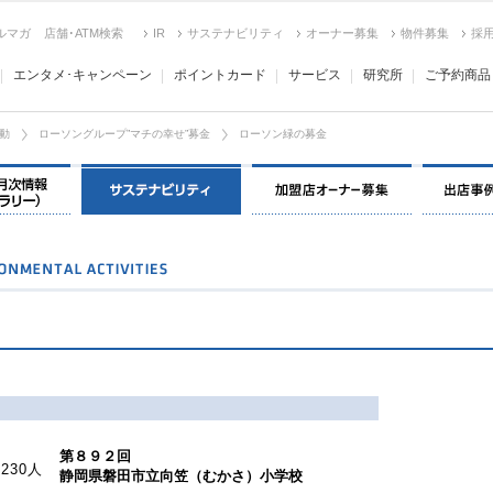
ルマガ
店舗･ATM検索
IR
サステナビリティ
オーナー募集
物件募集
採
エンタメ･キャンペーン
ポイントカード
サービス
研究所
ご予約商品
動
ローソングループ”マチの幸せ”募金
ローソン緑の募金
決算情報・月次情報・ IR ライブラリー
環境保全＆社会貢献活動
加盟店オー
第８９２回
30人
静岡県磐田市立向笠（むかさ）小学校