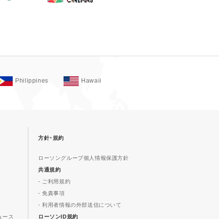
Philippines
Hawaii
方針･規約
ローソングループ個人情報保護方針
共通規約
- ご利用規約
- 免責事項
- 利用者情報の外部送信について
ュース
ローソンID規約