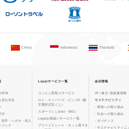
China
Indonesia
Thailand
覧
Loppiサービス一覧
会社情報
ATM
コンビニ受取りサービス
IR / 株主･投資家情報
お支払方法
ロト・ナンバーズ・ビンゴ5（数
サステナビリティ
字選択式宝くじ）
ジ
- 環境への取り組み
スポーツくじ(toto・BIG)
受付
- 社会への取り組み
Loppiお取扱いサービス一覧
、切手・ハガキ・収入
- ガバナンス
ーパック
プリペイドシート・ネット用マネ
- サステナビリティニ