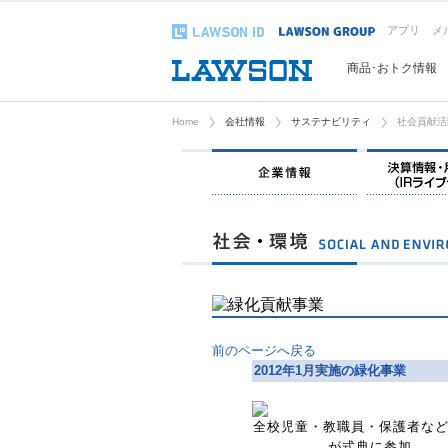
アプリ
メ
商品･おトク情報
Home
会社情報
サステナビリティ
社会貢献活
企業情報
前のページへ戻る
2012年1月実施の緑化事業
全校児童・教職員・保護者など2
が式典に参加