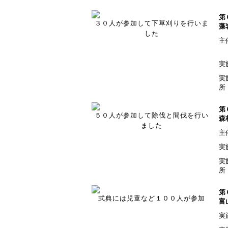
第
３０人が参加して下草刈りを行いま
藻
した
主
実
実
所
第
５０人が参加して除伐と間伐を行い
森
ました
主
実
実
所
第
式典には児童など１００人が参加
富
実