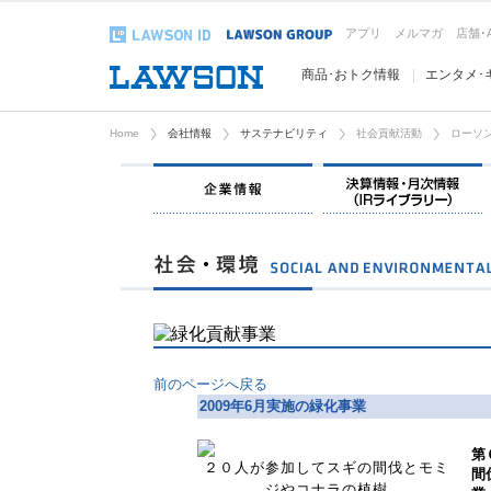
アプリ
メルマガ
店舗･
商品･おトク情報
エンタメ･
Home
会社情報
サステナビリティ
社会貢献活動
ローソン
企業情報
前のページへ戻る
2009年6月実施の緑化事業
第
２０人が参加してスギの間伐とモミ
間
ジやコナラの植樹