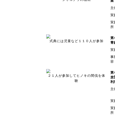
業
主
実
実
所
第
式典には児童など１１０人が参加
青
実
事
容
第
２１人が参加してヒノキの間伐を体
放
験
利
主
実
実
所