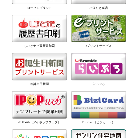
ぷりんと楽譜
ローソンプリント
しごとナビ履歴書印刷
eプリントサービス
お誕生日新聞
らいぶろ
iPOPWeb（アイポップウェブ）
BiziCard（ビジカード）