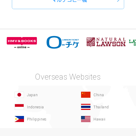
Overseas Websites
Japan
China
Indonesia
Thailand
Philippines
Hawaii