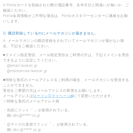
A.Pontaカードを登録された際の電話番号、生年月日と間違いが無いか、ご
確認ください。
Ponta会員情報がご不明な場合は、Pontaカスタマーセンターに連絡をお願
いします。
Q. 購読登録しているのにメールマガジンが届きません。
A. メールマガジンの購読登録をされていてメールマガジンが届かない場
合、下記をご確認ください。
■ドメイン指定受信、メール指定受信をご利用の方は、下記ドメインを受信
できるように設定してください。
@email.lawson.jp
@mailservice.lawson.jp
■特殊な形式のメールアドレスをご利用の場合、メールマガジンを受信する
ことができません。
受信をご希望の方はメールアドレスの変更をお願いします。
メールアドレスは
ローソンIDマイページ
にて変更いただけます。
◇特殊な形式のメールアドレス例
・先頭にドット「.」が使用されている。
例).abc@*****.co.jp
・@マークの直前でドット「.」が使用されている。
例) abc.@*****.co.jp