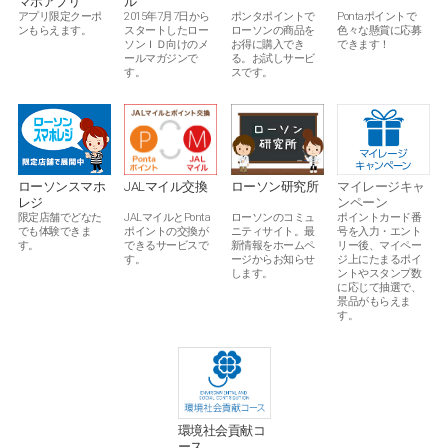
マホアプリ
ル
ポンタポイントで
アプリ限定クーポ
2015年7月7日から
Pontaポイントで
ローソンの商品を
ンもらえます。
スタートしたロー
色々な懸賞に応募
お得に購入でき
ソンＩＤ向けのメ
できます！
る。お試しサービ
ールマガジンで
スです。
す。
ローソン研究所
JALマイル交換
ローソンスマホ
マイレージキャ
レジ
ンペーン
ローソンのコミュ
JALマイルとPonta
限定店舗でどなた
ポイントカード番
ニティサイト。最
ポイントの交換が
でも体験できま
号を入力・エント
新情報をホームペ
できるサービスで
す。
リー後、マイペー
ージからお知らせ
す。
ジ上にたまるポイ
します。
ントやスタンプ数
に応じて抽選で、
景品がもらえま
す。
環境社会貢献コ
ース