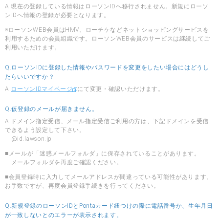
A.現在の登録している情報はローソンIDへ移行されません。新規にローソ
ンIDへ情報の登録が必要となります。
※ローソンWEB会員はHMV、ローチケなどネットショッピングサービスを
利用するための会員組織です。ローソンWEB会員のサービスは継続してご
利用いただけます。
Q.ローソンIDに登録した情報やパスワードを変更をしたい場合にはどうし
たらいいですか？
A.
ローソンIDマイページ
にて変更・確認いただけます。
Q.仮登録のメールが届きません。
A.ドメイン指定受信、メール指定受信ご利用の方は、下記ドメインを受信
できるよう設定して下さい。
@id.lawson.jp
■メールが「迷惑メールフォルダ」に保存されていることがあります。
メールフォルダを再度ご確認ください。
■会員登録時に入力してメールアドレスが間違っている可能性があります。
お手数ですが、再度会員登録手続きを行ってください。
Q.新規登録のローソンIDとPontaカード紐つけの際に電話番号か、生年月日
が一致しないとのエラーが表示されます。