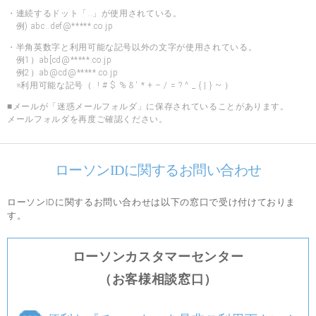
・連続するドット「..」が使用されている。
例) abc..def@*****.co.jp
・半角英数字と利用可能な記号以外の文字が使用されている。
例1）ab[cd@*****.co.jp
例2）ab@cd@*****.co.jp
※利用可能な記号（. ! # $ % & ‘ * + – / = ? ^ _ { | } ~ ）
■メールが「迷惑メールフォルダ」に保存されていることがあります。
メールフォルダを再度ご確認ください。
ローソンIDに関するお問い合わせ
ローソンIDに関するお問い合わせは以下の窓口で受け付けておりま
す。
ローソンカスタマーセンター
（お客様相談窓口）