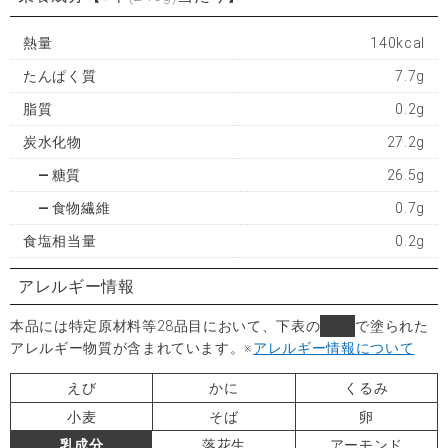
熱量
140kcal
たんぱく質
7.7g
脂質
0.2g
炭水化物
27.2g
糖質
26.5g
食物繊維
0.7g
食塩相当量
0.2g
アレルギー情報
本品には特定原材料等28品目において、下表の
■
で塗られた
アレルギー物質が含まれています。
※
アレルギー情報について
えび
かに
くるみ
小麦
そば
卵
乳成分
落花生
アーモンド