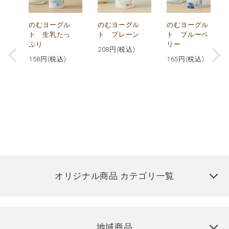
が
のむヨーグル
のむヨーグル
のむヨーグル
コ
ト 生乳たっ
ト プレーン
ト ブルーベ
ぷり
リー
208
円(税込)
158
円(税込)
165
円(税込)
オリジナル商品 カテゴリ一覧
地域商品