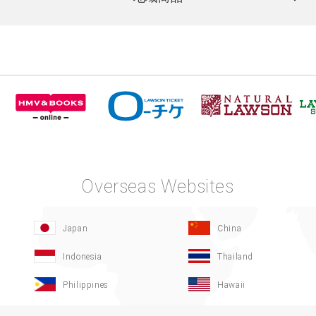
Overseas Websites
Japan
China
Indonesia
Thailand
Philippines
Hawaii