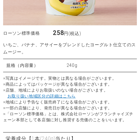
258
ローソン標準価格
円(税込)
いちご、バナナ、アサイーをブレンドしたヨーグルト仕立てのス
ムージー。
規格（内容量）
240g
※写真はイメージです。実物とは異なる場合がございます。
※商品によってはパッケージが異なる場合がございます。
※店舗、地域によりお取扱いのない場合がございます。
お取り扱い地域区分の詳細はこちら
※地域により予告なく販売終了になる場合がございます。
※一部の店舗により、発売日が異なる場合がございます。
※「ローソン標準価格」とは、株式会社ローソンがフランチャイズチ
ェーン本部として各店舗に対し推奨する売価のことをいいます。
栄養成分
【1本(240g)当たり】