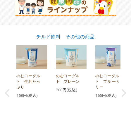
チルド飲料 その他の商品
が
のむヨーグル
のむヨーグル
のむヨーグル
コ
ト 生乳たっ
ト プレーン
ト ブルーベ
ぷり
リー
208
円(税込)
158
円(税込)
165
円(税込)