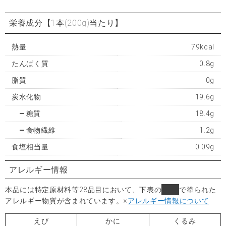
栄養成分
【1本(200g)当たり】
熱量
79kcal
たんぱく質
0.8g
脂質
0g
炭水化物
19.6g
糖質
18.4g
食物繊維
1.2g
食塩相当量
0.09g
アレルギー情報
本品には特定原材料等28品目において、下表の
■
で塗られた
アレルギー物質が含まれています。
※
アレルギー情報について
えび
かに
くるみ