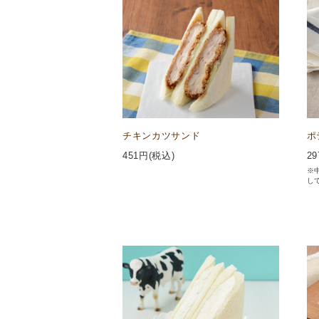
チキンカツサンド
ポ
451
円(税込)
29
※
し