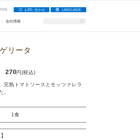
用情報
お問い合わせ
LANGUAGE
会社情報
ゲリータ
270
円(税込)
、完熟トマトソースとモッツァレラ
た。
1食
り】