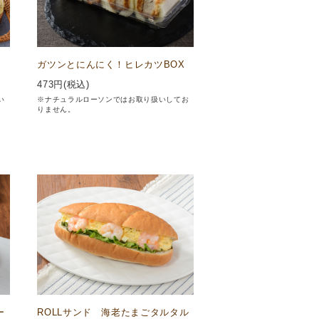
ガツンとにんにく！ヒレカツBOX
473
円(税込)
い
※ナチュラルローソンではお取り扱いしてお
りません。
ー
ROLLサンド 海老たまごタルタル