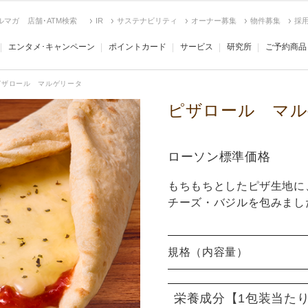
ルマガ
店舗･ATM検索
IR
サステナビリティ
オーナー募集
物件募集
採
エンタメ･キャンペーン
ポイントカード
サービス
研究所
ご予約商品
ピザロール マルゲリータ
ピザロール マル
ローソン標準価格
もちもちとしたピザ生地に
チーズ・バジルを包みまし
規格（内容量）
栄養成分
【1包装当た