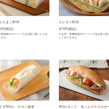
ムたまごBOX
ヒレカツBOX
5
円(税込)
473
円(税込)
中部地域のローソンではお取り扱いしてお
※九州・沖縄地域のローソンではお取り扱
ません。
しておりません。
ラダROLL チキン南蛮
ROLLサンド 生ハムマスカルポ