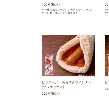
430
円(税込)
35
※沖縄地域のローソン、ナチュラルローソン
※
ではお取り扱いしておりません。
で
ピザロール あらびきウインナー
ピ
(サルサソース)
27
329
円(税込)