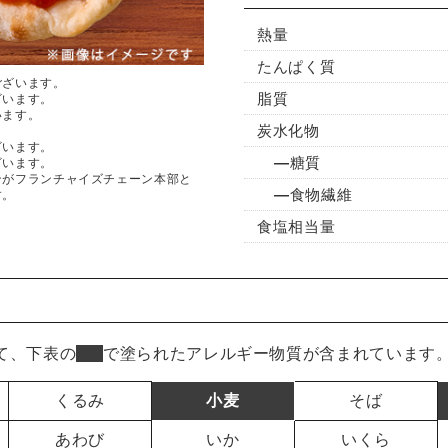
熱量
たんぱく質
ございます。
脂質
ざいます。
います。
炭水化物
ざいます。
糖質
ざいます。
ンがフランチャイズチェーン本部と
食物繊維
す。
食塩相当量
て、下表の
■
で塗られたアレルギー物質が含まれています
くるみ
小麦
そば
あわび
いか
いくら