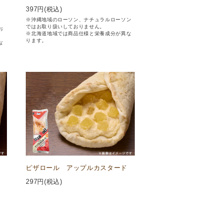
397
円(税込)
※沖縄地域のローソン、ナチュラルローソン
ではお取り扱いしておりません。
お
※北海道地域では商品仕様と栄養成分が異な
ります。
な
ピザロール アップルカスタード
297
円(税込)