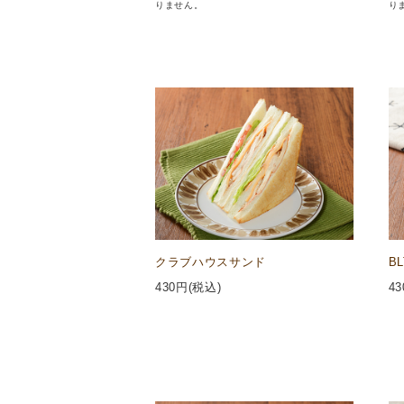
りません。
り
クラブハウスサンド
B
430
円(税込)
43