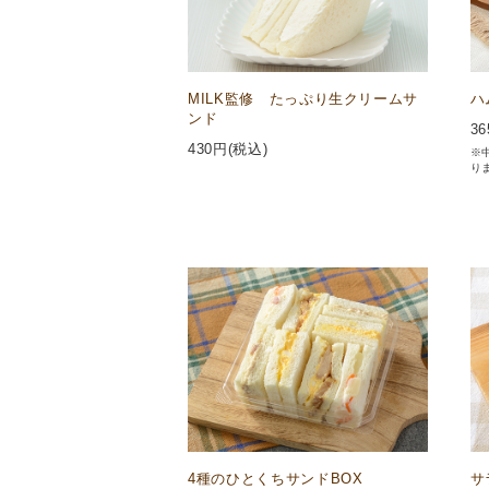
MILK監修 たっぷり生クリームサ
ハ
ンド
36
430
円(税込)
※
り
4種のひとくちサンドBOX
サ