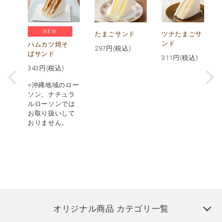
NEW
ル
たまごサンド
ツナたまごサ
ス
ンド
ハムカツ焼そ
297
円(税込)
ばサンド
311
円(税込)
343
円(税込)
※沖縄地域のロー
ソン、ナチュラ
ルローソンでは
お取り扱いして
おりません。
オリジナル商品 カテゴリ一覧