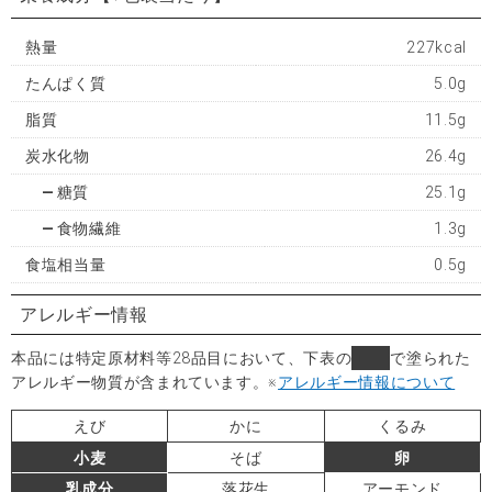
熱量
227kcal
たんぱく質
5.0g
脂質
11.5g
炭水化物
26.4g
糖質
25.1g
食物繊維
1.3g
食塩相当量
0.5g
アレルギー情報
本品には特定原材料等28品目において、下表の
■
で塗られた
アレルギー物質が含まれています。
※
アレルギー情報について
えび
かに
くるみ
小麦
そば
卵
乳成分
落花生
アーモンド