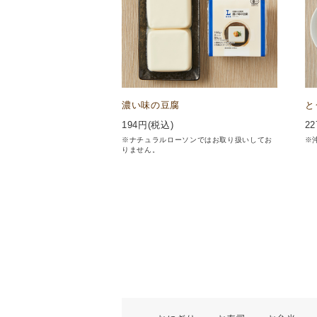
濃い味の豆腐
と
194
円(税込)
22
※ナチュラルローソンではお取り扱いしてお
※
りません。