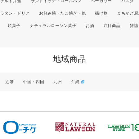
チルド弁当
サンドイッチ・ロールパン
ベーカリー
パスタ
グラタン・ドリア
お好み焼・たこ焼き・他
揚げ物
まちかど厨
焼菓子
ナチュラルローソン菓子
お酒
注目商品
雑誌
地域商品
近畿
中国・四国
九州
沖縄