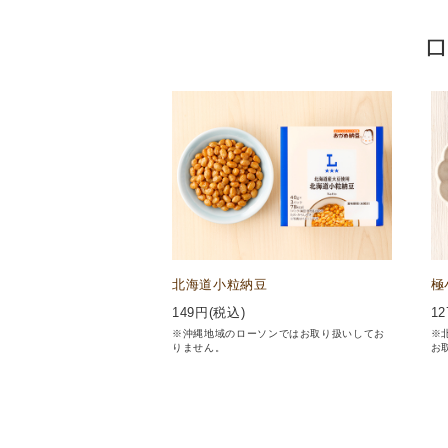
北海道小粒納豆
極
149
円(税込)
12
※沖縄地域のローソンではお取り扱いしてお
※
りません。
お