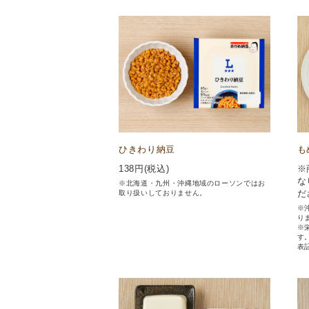
ひきわり納豆
も
138
円(税込)
※
な
※北海道・九州・沖縄地域のローソンではお
だ
取り扱いしておりません。
※
り
※
す
表