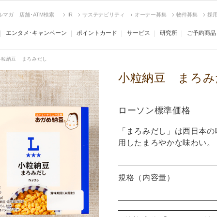
ルマガ
店舗･ATM検索
IR
サステナビリティ
オーナー募集
物件募集
採
エンタメ･キャンペーン
ポイントカード
サービス
研究所
ご予約商品
小粒納豆 まろみだし
小粒納豆 まろみ
ローソン標準価格
「まろみだし」は西日本の
用したまろやかな味わい。
規格（内容量）