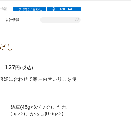
用情報
お問い合わせ
LANGUAGE
会社情報
だし
127
円(税込)
嗜好に合わせて瀬戸内産いりこを使
納豆(45g×3パック)、たれ
(5g×3)、からし(0.6g×3)