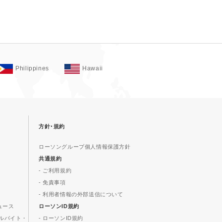
Philippines
Hawaii
方針･規約
ローソングループ個人情報保護方針
共通規約
- ご利用規約
- 免責事項
- 利用者情報の外部送信について
ュース
ローソンID規約
ルバイト・
- ローソンID規約