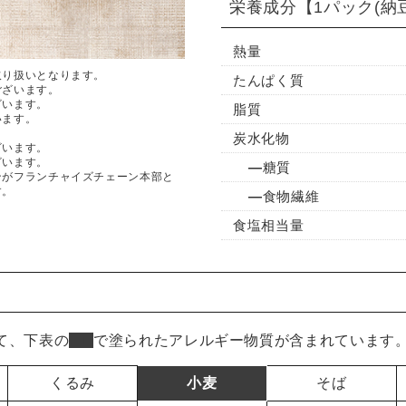
栄養成分
【1パック(納
熱量
取り扱いとなります。
たんぱく質
ございます。
ざいます。
脂質
います。
炭水化物
ざいます。
ざいます。
糖質
ンがフランチャイズチェーン本部と
す。
食物繊維
食塩相当量
て、下表の
■
で塗られたアレルギー物質が含まれています
くるみ
小麦
そば