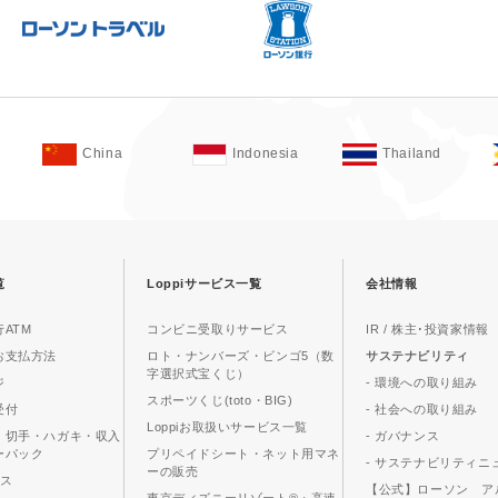
China
Indonesia
Thailand
覧
Loppiサービス一覧
会社情報
ATM
コンビニ受取りサービス
IR / 株主･投資家情報
お支払方法
ロト・ナンバーズ・ビンゴ5（数
サステナビリティ
字選択式宝くじ）
ジ
- 環境への取り組み
スポーツくじ(toto・BIG)
受付
- 社会への取り組み
Loppiお取扱いサービス一覧
、切手・ハガキ・収入
- ガバナンス
ーパック
プリペイドシート・ネット用マネ
- サステナビリティニ
ーの販売
ビス
【公式】ローソン ア
東京ディズニーリゾート®・高速