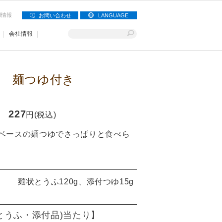
用情報
お問い合わせ
LANGUAGE
会社情報
 麺つゆ付き
227
円(税込)
ベースの麺つゆでさっぱりと食べら
麺状とうふ120g、添付つゆ15g
とうふ・添付品)当たり】