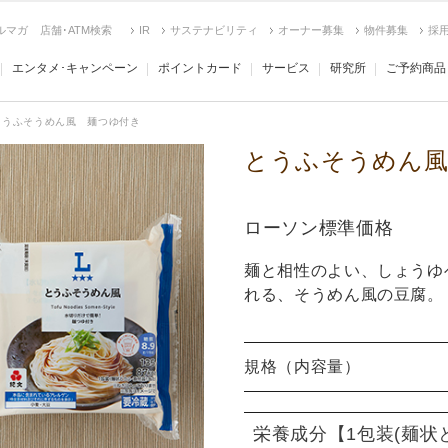
ルマガ
店舗･ATM検索
IR
サステナビリティ
オーナー募集
物件募集
採
エンタメ･キャンペーン
ポイントカード
サービス
研究所
ご予約商品
とうふそうめん風 麺つゆ付き
とうふそうめん風
ローソン標準価格
麺と相性のよい、しょうゆ
れる、そうめん風の豆腐。
規格（内容量）
栄養成分
【1包装(麺状