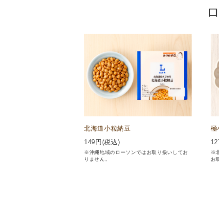
北海道小粒納豆
極
149
円(税込)
12
※沖縄地域のローソンではお取り扱いしてお
※
りません。
お