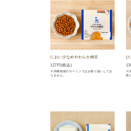
におい少なめやわらか納豆
ひ
127
円(税込)
13
※沖縄地域のローソンではお取り扱いしてお
※
りません。
取