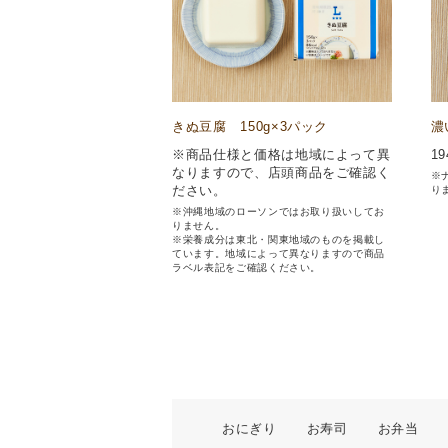
きぬ豆腐 150g×3パック
濃
※商品仕様と価格は地域によって異
19
なりますので、店頭商品をご確認く
※
ださい。
り
※沖縄地域のローソンではお取り扱いしてお
りません。
※栄養成分は東北・関東地域のものを掲載し
ています。地域によって異なりますので商品
ラベル表記をご確認ください。
おにぎり
お寿司
お弁当