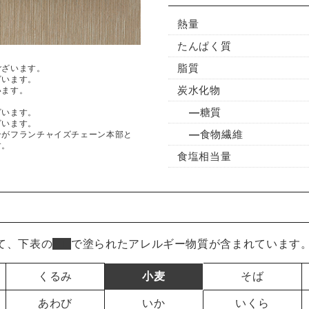
熱量
たんぱく質
脂質
ございます。
ざいます。
炭水化物
います。
糖質
ざいます。
ざいます。
食物繊維
ンがフランチャイズチェーン本部と
す。
食塩相当量
て、下表の
■
で塗られたアレルギー物質が含まれています
くるみ
小麦
そば
あわび
いか
いくら