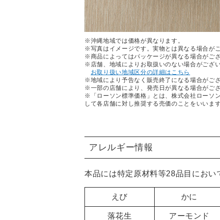
※沖縄地域では価格が異なります。
※写真はイメージです。実物とは異なる場合が
※商品によってはパッケージが異なる場合がご
※店舗、地域によりお取扱いのない場合がござ
お取り扱い地域区分の詳細はこちら
※地域により予告なく販売終了になる場合がご
※一部の店舗により、発売日が異なる場合がご
※「ローソン標準価格」とは、株式会社ローソ
して各店舗に対し推奨する売価のことをいいま
アレルギー情報
本品には特定原材料等28品目におい
えび
かに
落花生
アーモンド