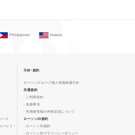
Philippines
Hawaii
方針･規約
ローソングループ個人情報保護方針
共通規約
- ご利用規約
- 免責事項
- 利用者情報の外部送信について
ュース
ローソンID規約
ルバイト・
- ローソンID規約
- ローソンIDプライバシーポリシー