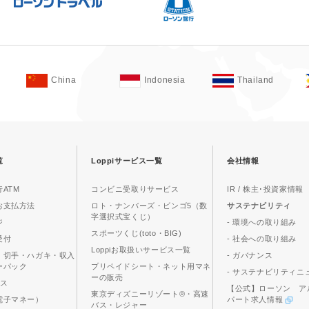
China
Indonesia
Thailand
覧
Loppiサービス一覧
会社情報
ATM
コンビニ受取りサービス
IR / 株主･投資家情報
お支払方法
ロト・ナンバーズ・ビンゴ5（数
サステナビリティ
字選択式宝くじ）
ジ
- 環境への取り組み
スポーツくじ(toto・BIG)
受付
- 社会への取り組み
Loppiお取扱いサービス一覧
、切手・ハガキ・収入
- ガバナンス
ーパック
プリペイドシート・ネット用マネ
- サステナビリティニ
ーの販売
ビス
【公式】ローソン ア
東京ディズニーリゾート®・高速
電子マネー）
パート求人情報
バス・レジャー