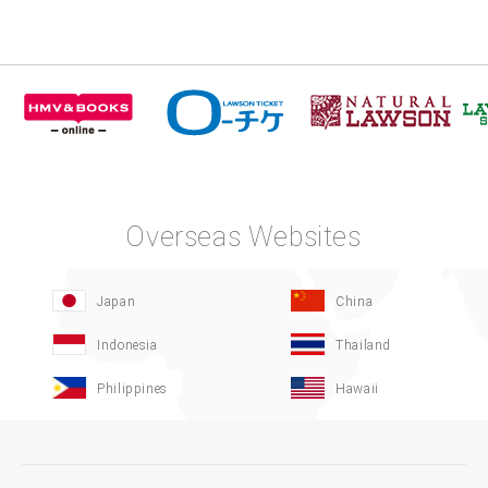
Overseas Websites
Japan
China
Indonesia
Thailand
Philippines
Hawaii