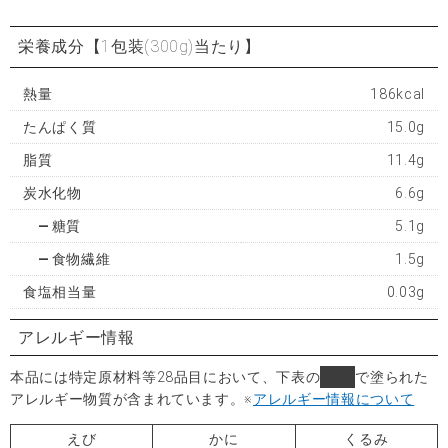
栄養成分
【1包装(300g)当たり】
熱量
186kcal
たんぱく質
15.0g
脂質
11.4g
炭水化物
6.6g
糖質
5.1g
食物繊維
1.5g
食塩相当量
0.03g
アレルギー情報
本品には特定原材料等28品目において、下表の
■
で塗られた
アレルギー物質が含まれています。
※
アレルギー情報について
えび
かに
くるみ