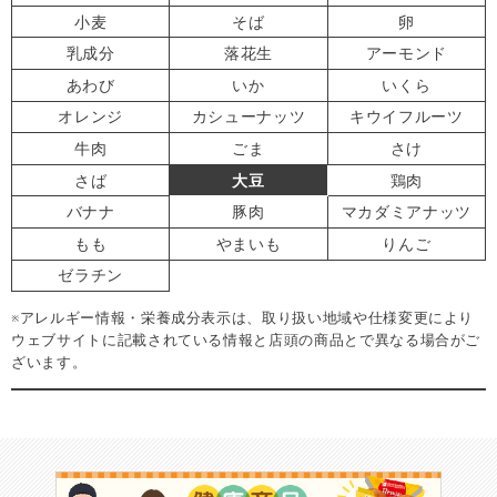
小麦
そば
卵
乳成分
落花生
アーモンド
あわび
いか
いくら
オレンジ
カシューナッツ
キウイフルーツ
牛肉
ごま
さけ
さば
大豆
鶏肉
バナナ
豚肉
マカダミアナッツ
もも
やまいも
りんご
ゼラチン
※アレルギー情報・栄養成分表示は、取り扱い地域や仕様変更により
ウェブサイトに記載されている情報と店頭の商品とで異なる場合がご
ざいます。