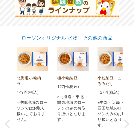
ローソンオリジナル 水物 その他の商品
め
北海道小粒納
極小粒納豆
小粒納豆 ま
ゆ
豆
ろみだし
127
円(税込)
149
円(税込)
127
円(税込)
※北海道・東北・
※沖縄地域のロー
関東地域のロー
※中部・近畿・中
は価
ソンではお取り
ソンのみのお取
四国地域のロー
ま
扱いしておりま
り扱いとなりま
ソンのみのお取
せん。
す。
り扱いとなりま
す。