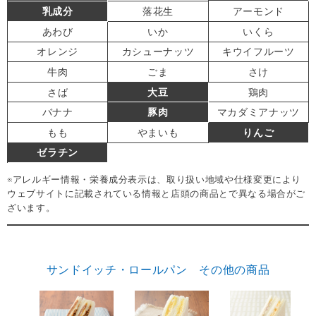
乳成分
落花生
アーモンド
あわび
いか
いくら
オレンジ
カシューナッツ
キウイフルーツ
牛肉
ごま
さけ
さば
大豆
鶏肉
バナナ
豚肉
マカダミアナッツ
もも
やまいも
りんご
ゼラチン
※アレルギー情報・栄養成分表示は、取り扱い地域や仕様変更により
ウェブサイトに記載されている情報と店頭の商品とで異なる場合がご
ざいます。
サンドイッチ・ロールパン その他の商品