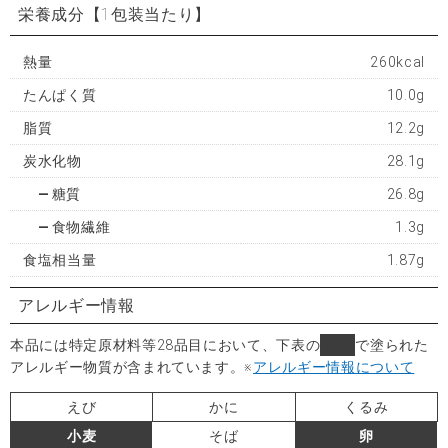
栄養成分
【1包装当たり】
熱量
260kcal
たんぱく質
10.0g
脂質
12.2g
炭水化物
28.1g
糖質
26.8g
食物繊維
1.3g
食塩相当量
1.87g
アレルギー情報
本品には特定原材料等28品目において、下表の
■
で塗られた
アレルギー物質が含まれています。
※
アレルギー情報について
えび
かに
くるみ
小麦
そば
卵