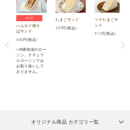
NEW
ス
たまごサンド
ツナたまごサ
パ
ンド
ハムカツ焼そ
297
円(税込)
ばサンド
311
円(税込)
343
円(税込)
※沖縄地域のロー
ソン、ナチュラ
ルローソンでは
お取り扱いして
おりません。
オリジナル商品 カテゴリ一覧