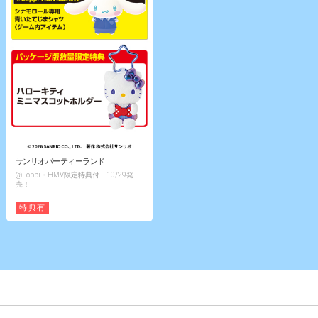
サンリオパーティーランド
@Loppi・HMV限定特典付 10/29発
売！
特典有
TOP