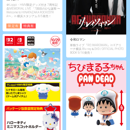
＠Loppi・HMV限定グッズ付き 7周年記
念MEMORIAL LIVE 「7回目のひな誕祭 〜
Welcome to HINATAZAKA ROCKESTR
A〜」in 横浜スタジアム 8/5発売！
限定有
特典有
令和ロマン
単独ライブ『RE:IWAROMAN』in Kアリ
ーナ横浜 Blu-ray＆DVD / OFFICIAL PHOTO
BOOK 9/16発売！