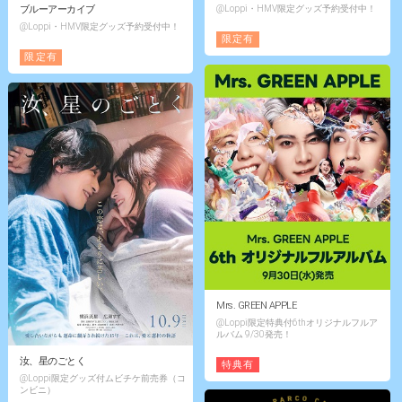
ブルーアーカイブ
@Loppi・HMV限定グッズ予約受付中！
@Loppi・HMV限定グッズ予約受付中！
限定有
限定有
Mrs. GREEN APPLE
@Loppi限定特典付6thオリジナルフルア
ルバム 9/30発売！
汝、星のごとく
特典有
@Loppi限定グッズ付ムビチケ前売券（コ
ンビニ）