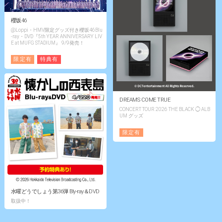
櫻坂46
@Loppi・HMV限定グッズ付き櫻坂46Blu
-ray・DVD『5th YEAR ANNIVERSARY LIV
E at MUFG STADIUM』 9/9発売！
限定有
特典有
DREAMS COME TRUE
CONCERT TOUR 2026 THE BLACK ◯ ALB
UM グッズ
限定有
水曜どうでしょう第36弾 Bly-ray＆DVD
取扱中！