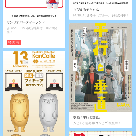
ちびまる子ちゃん
PANDEAD まる子【ブルー】予約受付中！
サンリオパーティーランド
@Loppi・HMV限定特典付 10/29発
売！
特典有
映画『平行と垂直』
ムビチケ前売券(コンビニ)取扱中！