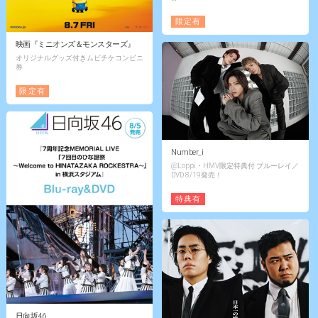
限定有
映画『ミニオンズ＆モンスターズ』
オリジナルグッズ付きムビチケコンビニ
券
限定有
Number_i
@Loppi・HMV限定特典付 ブルーレイ／
DVD 8/19発売！
特典有
日向坂46