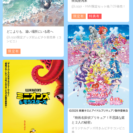
猗窩座再来
@Loppi・HMV限定セット他 7/29発売！
限定有
特典有
どこよりも、遠い場所にいる君へ
@Loppi限定グッズ付ムビチケ前売券（コ
ンビニ）
限定有
『映画名探偵プリキュア！不思議な庭
と２人の秘密』
オリジナルグッズ付きムビチケコンビニ
券