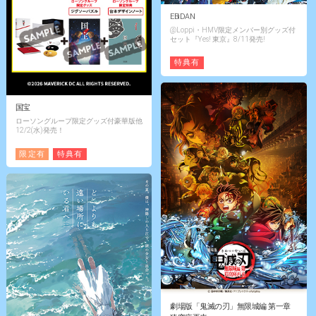
EBiDAN
@Loppi・HMV限定メンバー別グッズ付
セット『Yes! 東京』8/11発売!
特典有
国宝
ローソングループ限定グッズ付豪華版他
12/2(水)発売！
限定有
特典有
劇場版「鬼滅の刃」無限城編 第一章