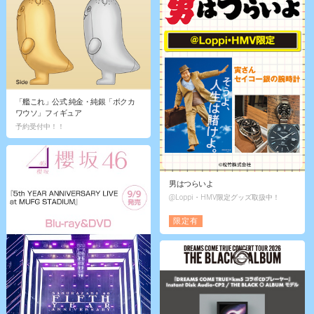
「艦これ」公式 純金・純銀「ボクカ
ワウソ」フィギュア
予約受付中！！
男はつらいよ
@Loppi・HMV限定グッズ取扱中！
限定有