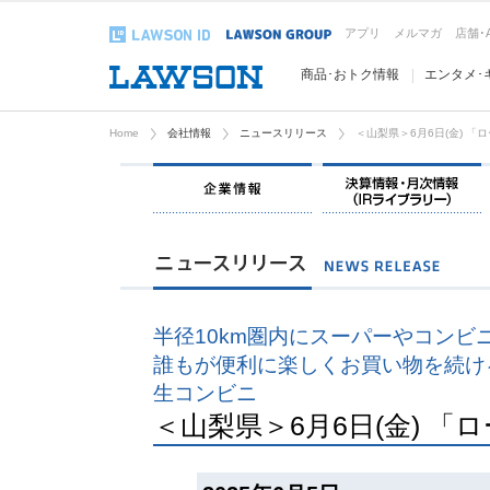
アプリ
メルマガ
店舗･
商品･おトク情報
エンタメ･
Home
会社情報
ニュースリリース
＜山梨県＞6月6日(金) 
企業情報
半径10km圏内にスーパーやコンビ
誰もが便利に楽しくお買い物を続け
生コンビニ
＜山梨県＞6月6日(金) 