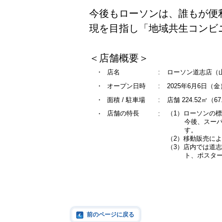
今後もローソンは、誰もが便
現を目指し「地域共生コンビ
＜店舗概要＞
・
店名
:
ローソン道志店（山
・
オープン日時
:
2025年6月6日（
・
面積 / 駐車場
:
店舗 224.52㎡（6
店舗の特長
（1）ローソンの
・
:
今後、スー
す。
（2）移動販売に
（3）店内では道
ト、ポスタ
前のページに戻る