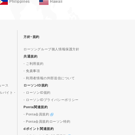
Philippines
Hawaii
方針･規約
ローソングループ個人情報保護方針
共通規約
- ご利用規約
- 免責事項
- 利用者情報の外部送信について
ュース
ローソンID規約
ルバイト・
- ローソンID規約
- ローソンIDプライバシーポリシー
Ponta関連規約
- Ponta会員規約
- Ponta会員規約ローソン特約
dポイント関連規約