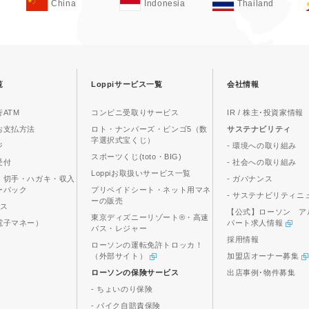
China
Indonesia
Thailand
覧
Loppiサービス一覧
会社情報
ATM
コンビニ受取りサービス
IR / 株主･投資家情報
お支払方法
ロト・ナンバーズ・ビンゴ5（数
サステナビリティ
字選択式宝くじ）
ジ
- 環境への取り組み
スポーツくじ(toto・BIG)
受付
- 社会への取り組み
Loppiお取扱いサービス一覧
、切手・ハガキ・収入
- ガバナンス
ーパック
プリペイドシート・ネット用マネ
- サステナビリティニ
ーの販売
ビス
【公式】ローソン ア
東京ディズニーリゾート®・高速
電子マネー）
パート求人情報
バス・レジャー
採用情報
ローソンの運転免許トロッカ！
（外部サイト）
加盟店オーナー募集
ローソンの保険サービス
出店事例･物件募集
- ちょいのり保険
- バイク自賠責保険