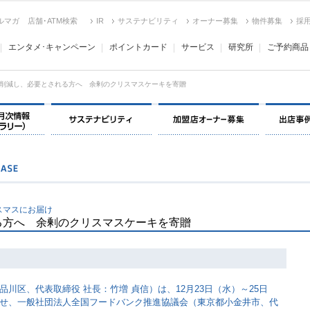
ルマガ
店舗･ATM検索
IR
サステナビリティ
オーナー募集
物件募集
採
エンタメ･キャンペーン
ポイントカード
サービス
研究所
ご予約商品
削減し、必要とされる方へ 余剰のクリスマスケーキを寄贈
決算情報・月次情報・ IR ライブラリー
サステナビリティ
加盟店オー
スマスにお届け
る方へ 余剰のクリスマスケーキを寄贈
川区、代表取締役 社長：竹増 貞信）は、12月23日（水）～25日
せ、一般社団法人全国フードバンク推進協議会（東京都小金井市、代