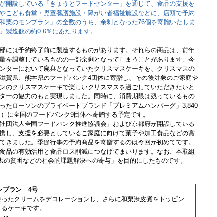
が開設している「きょうとフードセンター」を通じて、食品の支援を
やこども食堂・児童養護施設・障がい者福祉施設などに、店頭で予約
和栗のモンブラン」の全数のうち、余剰となった76個を寄贈いたしま
」製造数の約0.6％にあたります。
部には予約終了前に製造するものがあります。それらの商品は、前年
量を調整しているものの一部余剰となってしまうことがあります。今
ンターにおいて廃棄となっていたクリスマスケーキを、クリスマスの
滋賀県、熊本県のフードバンク4団体に寄贈し、その後対象のご家庭や
ンのクリスマスケーキで楽しいクリスマスを過ごしていただきたいと
ターの協力のもと実現しました。同時に、消費期限は残っているもの
ったローソンのプライベートブランド「プレミアムハンバーグ」3,840
（金）に全国のフードバンク9団体へ寄贈する予定です。
社団法人全国フードバンク推進協議会」および京都府が開設している
携し、支援を必要としているご家庭に向けて菓子や加工食品などの賞
てきました。季節行事の予約商品を寄贈するのは今回が初めてです。
食品の有効活用と食品ロス削減につなげてまいります。なお、本取組
子供の貧困などの社会的課題解決への寄与」を目的にしたものです。
モンブラン 4号
使ったクリームをデコレーションし、さらに和栗渋皮煮をトッピン
きるケーキです。