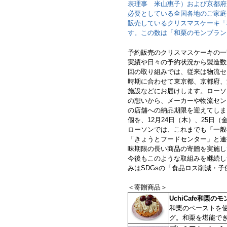
表理事 米山惠子）および京都府
必要としている全国各地のご家庭
販売しているクリスマスケーキ「
す。この数は「和栗のモンブラン
予約販売のクリスマスケーキの一
実績や日々の予約状況から製造数
回の取り組みでは、従来は物流セ
時期に合わせて東京都、京都府、
施設などにお届けします。ローソ
の想いから、メーカーや物流セン
の店舗への納品期限を迎えてしま
個を、12月24日（木）、25日
ローソンでは、これまでも「一般
「きょうとフードセンター」と連
味期限の長い商品の寄贈を実施し
今後もこのような取組みを継続し
みはSDGsの「食品ロス削減・
＜寄贈商品＞
UchiCafe和栗の
和栗のペーストを
グ。和栗を堪能で