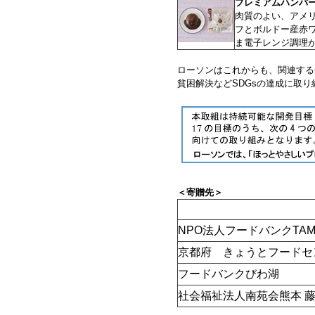
プレミアムハンバ
肉質のよい、アメ
フとボルドー産赤
ま電子レンジ調理
ローソンはこれからも、関連する
貧困解決などSDGsの達成に取
＜寄贈先＞
NPO法人フードバンクTAM
京都府 きょうとフードセ
フードバンクびわ湖
社会福祉法人南苑会熊本 