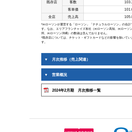
既存店
客数
103
客単価
101
全店
売上高
105
*㈱ローソンが運営する「ローソン」「ナチュラルローソン」の合計
す。なお、エリアフランチャイズ各社（㈱ローソン高知、㈱ローソ
州、㈱ローソン沖縄）の数値は含んでおりません。
*既存店については、チケット・ギフトカードなどの影響を除いてい
す。
▼ 月次推移（売上関連）
▼ 営業概況
2024年2月期 月次推移一覧