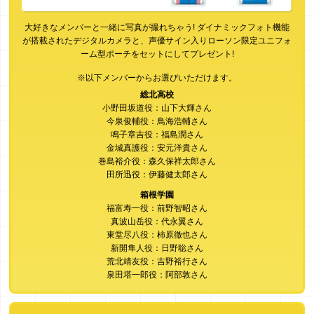
大好きなメンバーと一緒に写真が撮れちゃう! ダイナミックフォト機能
が搭載されたデジタルカメラと、声優サイン入りローソン限定ユニフォ
ーム型ポーチをセットにしてプレゼント!
※以下メンバーからお選びいただけます。
総北高校
小野田坂道役：山下大輝さん
今泉俊輔役：鳥海浩輔さん
鳴子章吉役：福島潤さん
金城真護役：安元洋貴さん
巻島裕介役：森久保祥太郎さん
田所迅役：伊藤健太郎さん
箱根学園
福富寿一役：前野智昭さん
真波山岳役：代永翼さん
東堂尽八役：柿原徹也さん
新開隼人役：日野聡さん
荒北靖友役：吉野裕行さん
泉田塔一郎役：阿部敦さん