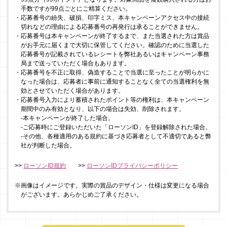
手数ですが99点ごとにご精算ください。
・応募番号の紛失、破損、印字ミス、本キャンペーンアクセス中の接続
切れなどの理由による応募番号の再発行は承ることができません。
・応募番号は本キャンペーンが終了するまで、また当選された方は賞品
がお手元に届くまで大切に保管してください。確認のために当選した
応募番号が記載されているレシートを弊社あるいはキャンペーン事務
局まで送っていただく場合もあります。
・応募番号を不正に取得、偽造することで当選に至ったことが明らかに
なった場合は、応募者に事前に通知することなく全ての当選権利を無
効とさせていただく場合があります。
・応募番号入力により蓄積されたポイント等の権利は、本キャンペーン
期間中のみ有効となり、以下の場合は失効、削除されます。
‐本キャンペーンが終了した場合。
‐ご応募時にご登録いただいた「ローソンID」を登録解除された場合。
‐その他、各種適用のある規約に基づき応募者として不適切であると弊
社が判断した場合。
>>
ローソンID規約
>>
ローソンIDプライバシーポリシー
※画像はイメージです。実際の賞品のデザイン・仕様は変更になる場合
がございます。あらかじめご了承ください。