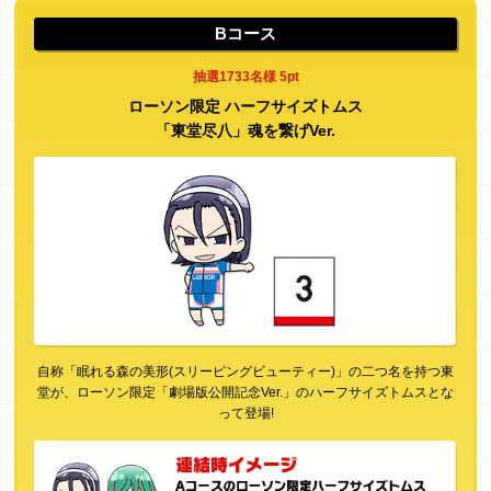
Bコース
抽選1733名様 5pt
ローソン限定 ハーフサイズトムス
「東堂尽八」魂を繋げVer.
自称「眠れる森の美形(スリーピングビューティー)」の二つ名を持つ東
堂が、ローソン限定「劇場版公開記念Ver.」のハーフサイズトムスとな
って登場!