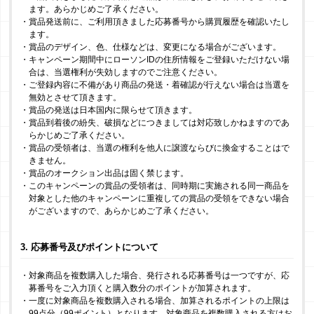
ます。あらかじめご了承ください。
・賞品発送前に、ご利用頂きました応募番号から購買履歴を確認いたし
ます。
・賞品のデザイン、色、仕様などは、変更になる場合がございます。
・キャンペーン期間中にローソンIDの住所情報をご登録いただけない場
合は、当選権利が失効しますのでご注意ください。
・ご登録内容に不備があり商品の発送・着確認が行えない場合は当選を
無効とさせて頂きます。
・賞品の発送は日本国内に限らせて頂きます。
・賞品到着後の紛失、破損などにつきましては対応致しかねますのであ
らかじめご了承ください。
・賞品の受領者は、当選の権利を他人に譲渡ならびに換金することはで
きません。
・賞品のオークション出品は固く禁じます。
・このキャンペーンの賞品の受領者は、同時期に実施される同一商品を
対象とした他のキャンペーンに重複しての賞品の受領をできない場合
がございますので、あらかじめご了承ください。
3. 応募番号及びポイントについて
・対象商品を複数購入した場合、発行される応募番号は一つですが、応
募番号をご入力頂くと購入数分のポイントが加算されます。
・一度に対象商品を複数購入される場合、加算されるポイントの上限は
99点分（99ポイント）となります。対象商品を複数購入される方はお