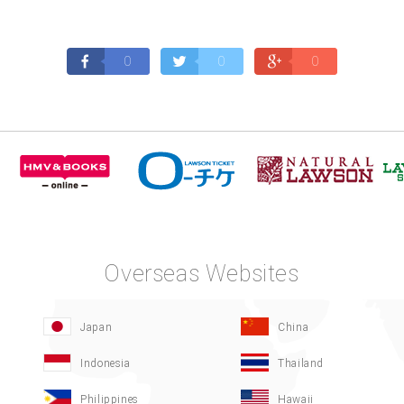
0
0
0
Overseas Websites
Japan
China
Indonesia
Thailand
Philippines
Hawaii