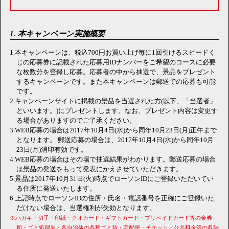
1. 本キャンペーン実施概要
1.本キャンペーンは、税込700円お買い上げ毎に1回引けるスピードく
じの応募券に記載された応募用IDナンバーをご希望のコースに必要
な枚数分を登録し応募。応募者の中から抽選で、景品をプレゼント
するキャンペーンです。また本キャンペーンは郵送での応募も可能
です。
2.キャンペーンサイトに掲載の景品を当選された方(以下、「当選者」
といいます。)にプレゼントします。なお、プレゼント内容は変更す
る場合がありますのでご了承ください。
3.WEB応募の場合は2017年10月4日(水)から同年10月23日(月)正午まで
となります。 郵送応募の場合は、2017年10月4日(水)から同年10月
23日(月)消印有効です。
4.WEB応募の場合はその場で抽選結果がわかります。郵送応募の場合
は景品の発送をもって発表にかえさせていただきます。
5.景品は2017年10月31日(火)時点でローソンIDにご登録いただいてい
る住所に発送いたします。
6.上記時点でローソンIDの住所・氏名・電話番号を正確にご登録いた
だけない場合は、当選権利が失効となります。
※ハガキ・切手・印紙・クオカード・ギフトカード・プリペイドカード等の金券
類・ゴミ処理券・各自治体の各種ゴミ袋・宅配便・チケット・公共料金等の収納