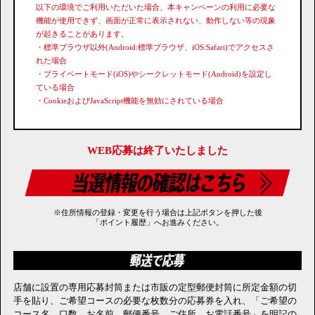
以下の環境でご利用いただいた場合、本キャンペーンの利用に必要な
機能が使用できず、画面が正常に表示されない、動作しない等の現象
が起きることがあります。
・標準ブラウザ以外(Android:標準ブラウザ、iOS:Safari)でアクセスさ
れた場合
・プライベートモード(iOS)やシークレットモード(Android)を設定し
ている場合
・CookieおよびJavaScript機能を無効にされている場合
WEB応募は終了いたしました
※住所情報の登録・変更を行う場合は上記ボタンを押した後
「ポイント履歴」へお進みください。
店舗に設置の専用応募封筒または市販の定型郵便封筒に所定金額の切
手を貼り、ご希望コースの必要な枚数分の応募券を入れ、「ご希望の
コース名、口数、お名前、郵便番号、ご住所、お電話番号」を明記の