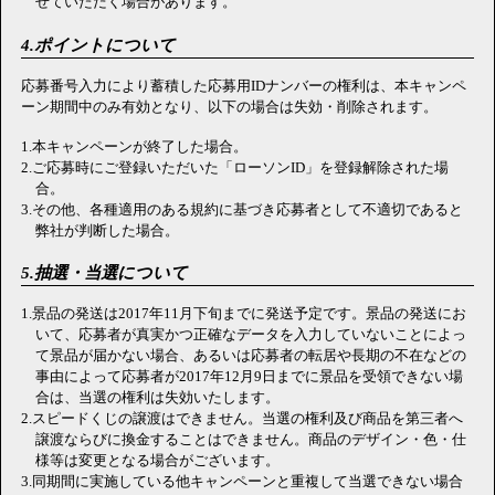
せていただく場合があります。
4.ポイントについて
応募番号入力により蓄積した応募用IDナンバーの権利は、本キャンペ
ーン期間中のみ有効となり、以下の場合は失効・削除されます。
1.本キャンペーンが終了した場合。
2.ご応募時にご登録いただいた「ローソンID」を登録解除された場
合。
3.その他、各種適用のある規約に基づき応募者として不適切であると
弊社が判断した場合。
5.抽選・当選について
1.景品の発送は2017年11月下旬までに発送予定です。景品の発送にお
いて、応募者が真実かつ正確なデータを入力していないことによっ
て景品が届かない場合、あるいは応募者の転居や長期の不在などの
事由によって応募者が2017年12月9日までに景品を受領できない場
合は、当選の権利は失効いたします。
2.スピードくじの譲渡はできません。当選の権利及び商品を第三者へ
譲渡ならびに換金することはできません。商品のデザイン・色・仕
様等は変更となる場合がございます。
3.同期間に実施している他キャンペーンと重複して当選できない場合