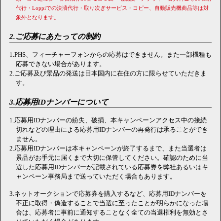
代行・Loppiでの決済代行・取り次ぎサービス・コピー、自動販売機商品等は対
象外となります。
2.ご応募にあたっての制約
1.PHS、フィーチャーフォンからの応募はできません。また一部機種も
応募できない場合があります。
2.ご応募及び景品の発送は日本国内に在住の方に限らせていただきま
す。
3.応募用IDナンバーについて
1.応募用IDナンバーの紛失、破損、本キャンペーンアクセス中の接続
切れなどの理由による応募用IDナンバーの再発行は承ることができ
ません。
2.応募用IDナンバーは本キャンペーンが終了するまで、また当選者は
景品がお手元に届くまで大切に保管してください。確認のために当
選した応募用IDナンバーが記載されている応募券を弊社あるいはキ
ャンペーン事務局まで送っていただく場合もあります。
3.ネットオークションで応募券を購入するなど、応募用IDナンバーを
不正に取得・偽造することで当選に至ったことが明らかになった場
合は、応募者に事前に通知することなく全ての当選権利を無効とさ