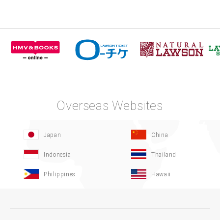
Overseas Websites
Japan
China
Indonesia
Thailand
Philippines
Hawaii