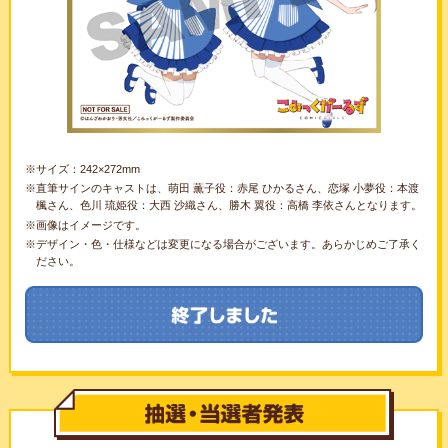
※サイズ：242×272mm
※直筆サインのキャストは、萌田 薫子役：赤尾 ひかるさん、恋塚 小夢役：本渡
楓さん、色川 琉姫役：大西 沙織さん、勝木 翼役：高橋 李依さんとなります。
※画像はイメージです。
※デザイン・色・仕様などは変更になる場合がございます。あらかじめご了承く
ださい。