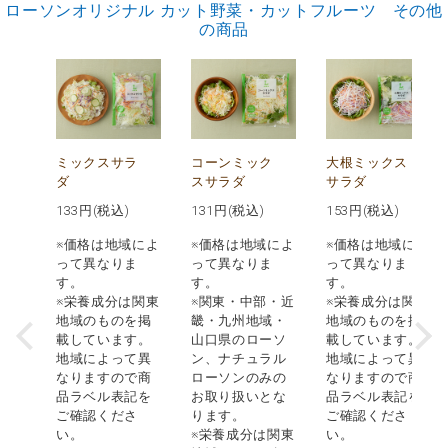
ローソンオリジナル カット野菜・カットフルーツ その他
の商品
ご
ミックスサラ
コーンミック
大根ミックス
ダ
スサラダ
サラダ
133
円(税込)
131
円(税込)
153
円(税込)
・沖
ーソ
※価格は地域によ
※価格は地域によ
※価格は地域によ
り扱
って異なりま
って異なりま
って異なりま
ませ
す。
す。
す。
※栄養成分は関東
※関東・中部・近
※栄養成分は関東
地域のものを掲
畿・九州地域・
地域のものを掲
載しています。
山口県のローソ
載しています。
地域によって異
ン、ナチュラル
地域によって異
なりますので商
ローソンのみの
なりますので商
品ラベル表記を
お取り扱いとな
品ラベル表記を
ご確認くださ
ります。
ご確認くださ
い。
※栄養成分は関東
い。