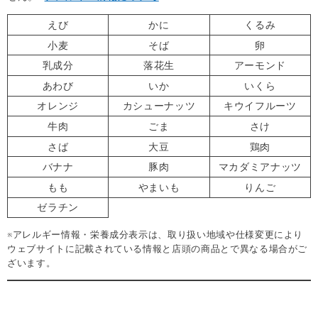
えび
かに
くるみ
小麦
そば
卵
乳成分
落花生
アーモンド
あわび
いか
いくら
オレンジ
カシューナッツ
キウイフルーツ
牛肉
ごま
さけ
さば
大豆
鶏肉
バナナ
豚肉
マカダミアナッツ
もも
やまいも
りんご
ゼラチン
※アレルギー情報・栄養成分表示は、取り扱い地域や仕様変更により
ウェブサイトに記載されている情報と店頭の商品とで異なる場合がご
ざいます。