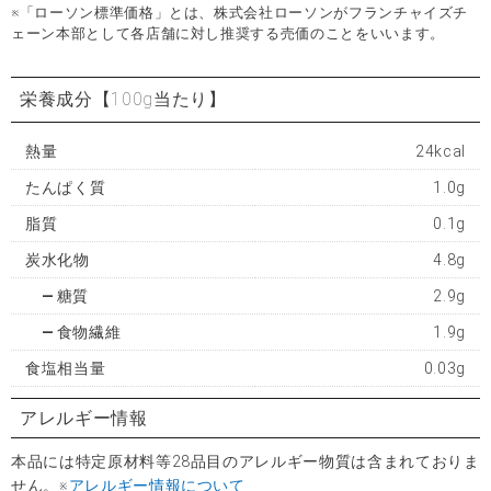
※「ローソン標準価格」とは、株式会社ローソンがフランチャイズチ
ェーン本部として各店舗に対し推奨する売価のことをいいます。
栄養成分
【100g当たり】
熱量
24kcal
たんぱく質
1.0g
脂質
0.1g
炭水化物
4.8g
糖質
2.9g
食物繊維
1.9g
食塩相当量
0.03g
アレルギー情報
本品には特定原材料等28品目のアレルギー物質は含まれておりま
せん。※
アレルギー情報について