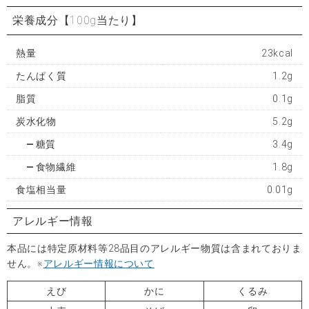
栄養成分
【100g当たり】
熱量
23kcal
たんぱく質
1.2g
脂質
0.1g
炭水化物
5.2g
糖質
3.4g
食物繊維
1.8g
食塩相当量
0.01g
アレルギー情報
本品には特定原材料等28品目のアレルギー物質は含まれておりま
せん。※
アレルギー情報について
えび
かに
くるみ