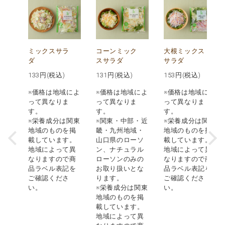
ご
ミックスサラ
コーンミック
大根ミックス
ダ
スサラダ
サラダ
133
円(税込)
131
円(税込)
153
円(税込)
・沖
ーソ
※価格は地域によ
※価格は地域によ
※価格は地域によ
り扱
って異なりま
って異なりま
って異なりま
ませ
す。
す。
す。
※栄養成分は関東
※関東・中部・近
※栄養成分は関東
地域のものを掲
畿・九州地域・
地域のものを掲
載しています。
山口県のローソ
載しています。
地域によって異
ン、ナチュラル
地域によって異
なりますので商
ローソンのみの
なりますので商
品ラベル表記を
お取り扱いとな
品ラベル表記を
ご確認くださ
ります。
ご確認くださ
い。
※栄養成分は関東
い。
地域のものを掲
載しています。
地域によって異