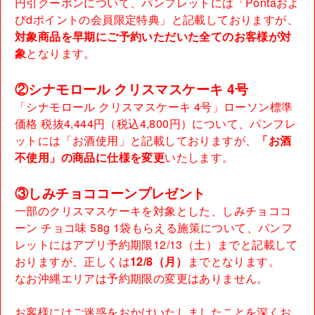
円引クーポンについて、パンフレットには「Pontaおよ
びdポイントの会員限定特典」と記載しておりますが、
対象商品を早期にご予約いただいた全てのお客様が対
象
となります。
②シナモロール クリスマスケーキ 4号
「シナモロール クリスマスケーキ 4号」ローソン標準
価格 税抜4,444円（税込4,800円）について、パンフレ
ットには「お酒使用」と記載しておりますが、
「お酒
不使用」の商品に仕様を変更
いたします。
③しみチョココーンプレゼント
一部のクリスマスケーキを対象とした、しみチョココ
ーン チョコ味 58g 1袋もらえる施策について、パンフ
レットにはアプリ予約期限12/13（土）までと記載して
おりますが、正しくは
12/8（月）
までとなります。
なお沖縄エリアは予約期限の変更はありません。
お客様にはご迷惑をおかけいたしましたことを深くお